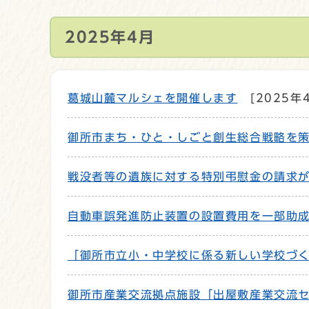
2025年4月
葛城山麓マルシェを開催します
[2025年
御所市まち・ひと・しごと創生総合戦略を
戦没者等の遺族に対する特別弔慰金の請求
自動車誤発進防止装置の設置費用を一部助
「御所市立小・中学校に係る新しい学校づ
御所市産業交流拠点施設「出屋敷産業交流