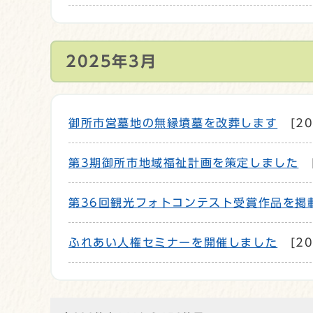
2025年3月
御所市営墓地の無縁墳墓を改葬します
[2
第3期御所市地域福祉計画を策定しました
第36回観光フォトコンテスト受賞作品を掲
ふれあい人権セミナーを開催しました
[2