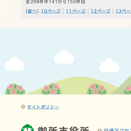
全298件中141から150件目
[
前へ
]
10ページ
11ページ
12ページ
13ペ
サイトポリシー
交通アクセ