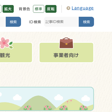
Language
拡大
背景色
標準
反転
検索
ID検索
検索
観光
事業者向け