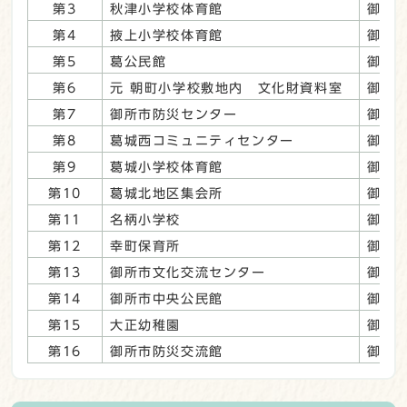
第3
秋津小学校体育館
御所市
第4
掖上小学校体育館
御所市
第5
葛公民館
御所市
第6
元 朝町小学校敷地内 文化財資料室
御所市
第7
御所市防災センター
御所市
第8
葛城西コミュニティセンター
御所市
第9
葛城小学校体育館
御所市
第10
葛城北地区集会所
御所市
第11
名柄小学校
御所市
第12
幸町保育所
御所市
第13
御所市文化交流センター
御所市
第14
御所市中央公民館
御所市
第15
大正幼稚園
御所市
第16
御所市防災交流館
御所市