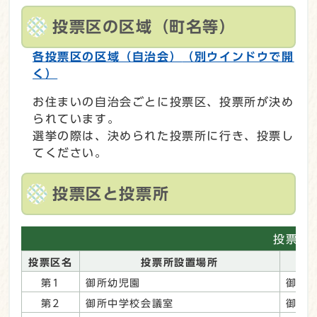
投票区の区域（町名等）
各投票区の区域（自治会）
（別ウインドウで開
く）
お住まいの自治会ごとに投票区、投票所が決め
られています。
選挙の際は、決められた投票所に行き、投票し
てください。
投票区と投票所
投票所
投票区名
投票所設置場所
第1
御所幼児園
御所市
第2
御所中学校会議室
御所市