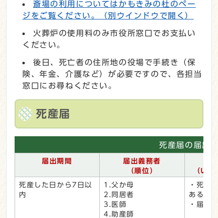
斎場の利用についてはかもきみの杜のペー
ジをご覧ください。
（別ウインドウで開く）
火葬炉の使用料のみ市役所窓口でお支払い
ください。
後日、死亡者の住所地の役場で手続き（保
険、年金、介護など）が必要ですので、各担当
窓口にお尋ねください。
死産届
死産届の届出
届出期間
届出義務者
届
（順位）
（いず
死産した日から7日以
1.父か母
・死産
内
2.同居者
ある役
3.医師
・届出
4.助産師