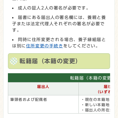
成人の証人2人の署名が必要です。
届書にある届出人の署名欄には、養親と養
子または法定代理人それぞれの署名が必要で
す。
同時に住所変更される場合、養子縁組届と
は別に
住所変更の手続き
をしてください。
転籍届（本籍の変更）
転籍届（本籍の変更）
届出人
届ける
（いずれか
筆頭者および配偶者
・現在の本籍地
・新しい本籍地
・届出人の所在地