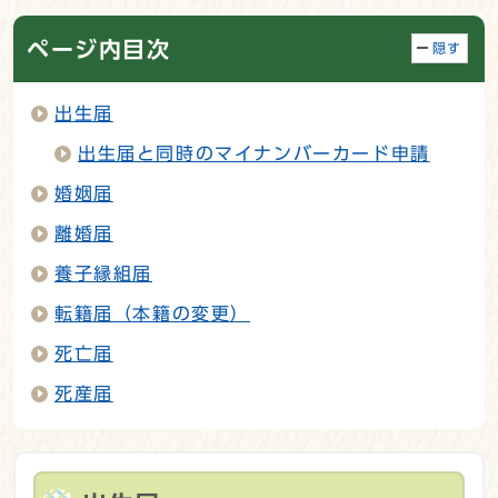
ページ内目次
隠す
出生届
出生届と同時のマイナンバーカード申請
婚姻届
離婚届
養子縁組届
転籍届（本籍の変更）
死亡届
死産届