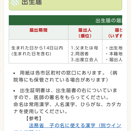
出生届
出生届の届出
届出期間
届出人
届ける
（順位）
（いずれか
生まれた日から14日以内
1.父または母
・出生地
(生まれた日を含む)
2.同居者
・本籍地
3.出産立会人
・届出人の
用紙は各市区町村の窓口にあります。（病
院等にも保管されている場合があります）
出生証明書は、出生届書の右についていま
すので、医師の署名をもらってください。
命名は常用漢字、人名漢字、ひらがな、カタカ
ナを使用してください。
【参考】
法務省 子の名に使える漢字
（別ウイン