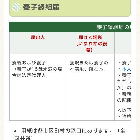
養子縁組届
養子縁組届の届
届出人
届ける場所
（いずれかの役
場）
養親および養子
養親または養子の
・養子縁
（養子が15歳未満の場
本籍地、所在地
・
本人確
合は法定代理人）
・養子が
ただし、
孫）の場
・養親ま
の配偶者
＜以下は
・資格確
用紙は各市区町村の窓口にあります。（全
国共通）