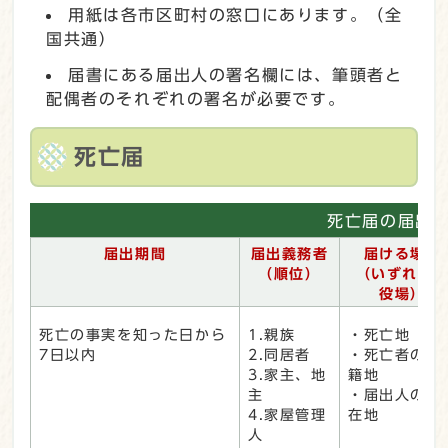
用紙は各市区町村の窓口にあります。（全
国共通）
届書にある届出人の署名欄には、筆頭者と
配偶者のそれぞれの署名が必要です。
死亡届
死亡届の届出
届出期間
届出義務者
届ける場所
（順位）
（いずれか
役場）
死亡の事実を知った日から
1.親族
・死亡地
7日以内
2.同居者
・死亡者の本
3.家主、地
籍地
主
・届出人の所
4.家屋管理
在地
人