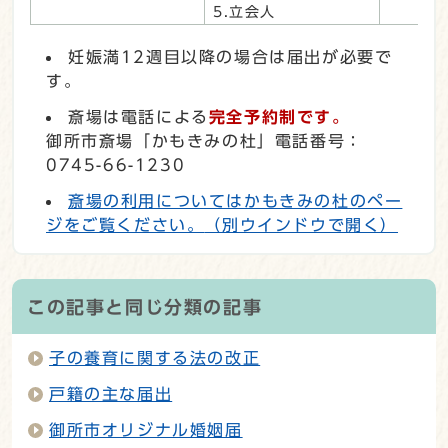
5.立会人
妊娠満12週目以降の場合は届出が必要で
す。
斎場は電話による
完全予約制です。
御所市斎場「かもきみの杜」電話番号：
0745-66-1230
斎場の利用についてはかもきみの杜のペー
ジをご覧ください。
（別ウインドウで開く）
この記事と同じ分類の記事
子の養育に関する法の改正
戸籍の主な届出
御所市オリジナル婚姻届