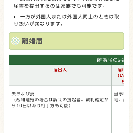
届書を提出するのは家族でも可能です。
一方が外国人または外国人同士のときは取
り扱いが異なります。
離婚届
離婚届の届出
届出人
届ける
（いず
役場
夫および妻
当事者の
（裁判離婚の場合は訴えの提起者。裁判確定か
地、所在
ら10日以降は相手方も可能）