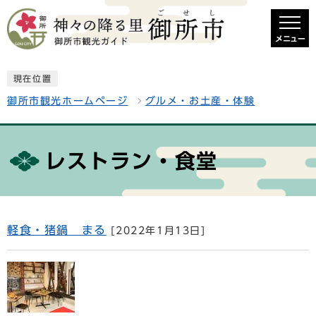
メニュー
現在位置
御所市観光ホームページ
グルメ・お土産・体験
レストラン・食堂
軽食・猪鍋 まる
[2022年1月13日]