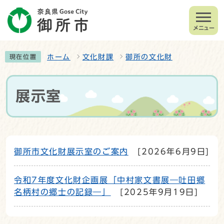
メニュー
ホーム
文化財課
御所の文化財
現在位置
展示室
御所市文化財展示室のご案内
[2026年6月9日]
令和7年度文化財企画展「中村家文書展―吐田郷
名柄村の郷士の記録―」
[2025年9月19日]