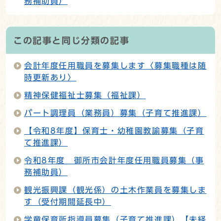
務補助員）
この記事と同じ分類の記事
会計年度任用職員を募集します〈募集職種は随
時更新あり〉
精神保健福祉士募集（福祉課）
パート調理員（業務員）募集（子育て推進課）
【令和8年度】保育士・幼稚園教諭募集（子育
て推進課）
令和8年度 御所市会計年度任用職員募集（事
務補助員）
観光振興課（観光係）の土木作業員を募集しま
す（受付期間延長中）
学童保育所指導員募集（子育て推進課）【未経