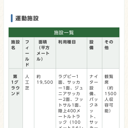
運動施設
施設一覧
施設
フ
面積
利用種目
設
その
名
ィ
（平方
備
他
ー
メート
ル
ル）
ド
第
人
約
ラグビー1
ナイ
観覧
1グ
工
19,500
面、サッカ
ター
席
ラウ
芝
ー1面、ジュ
設
（約
ンド
ニアサッカ
備、
1500
ー2面、フッ
バッ
人収
トサル1面、
クネ
容可
陸上400メ
ッ
能）
ートルトラ
ト、
ック（100
サッ
メートル6レ
カー