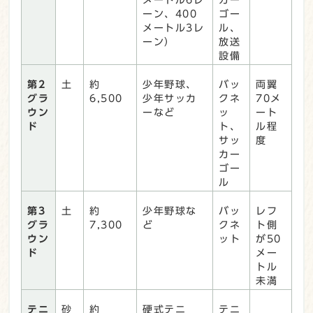
ーン、400
ゴー
メートル3レ
ル、
ーン）
放送
設備
第2
土
約
少年野球、
バッ
両翼
グラ
6,500
少年サッカ
クネ
70メ
ウン
ーなど
ッ
ート
ド
ト、
ル程
サッ
度
カー
ゴー
ル
第3
土
約
少年野球な
バッ
レフ
グラ
7,300
ど
クネ
ト側
ウン
ット
が50
ド
メー
トル
未満
テニ
砂
約
硬式テニ
テニ