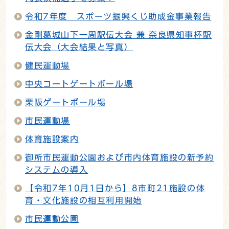
令和7年度 スポーツ振興くじ助成金事業報告
金剛葛城山下一周駅伝大会 兼 奈良県知事杯駅
伝大会（大会結果と写真）
健民運動場
中央コートゲートボール場
栗阪ゲートボール場
市民運動場
体育施設案内
御所市民運動公園および市内体育施設の新予約
システムの導入
【令和7年10月1日から】8市町21施設の体
育・文化施設の相互利用開始
市民運動公園