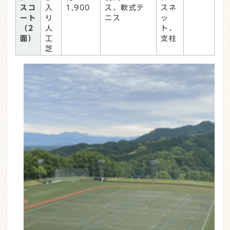
スコ
入
1,900
ス、軟式テ
スネ
ート
り
ニス
ッ
（2
人
ト、
面）
工
支柱
芝