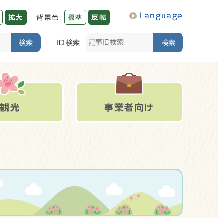
Language
拡大
背景色
標準
反転
検索
ID検索
検索
観光
事業者向け