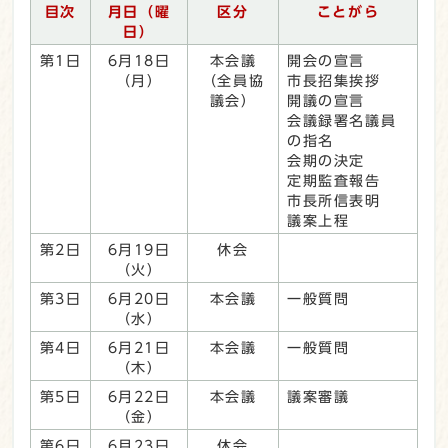
目次
月日（曜
区分
ことがら
日）
第1日
6月18日
本会議
開会の宣言
（月）
（全員協
市長招集挨拶
議会）
開議の宣言
会議録署名議員
の指名
会期の決定
定期監査報告
市長所信表明
議案上程
第2日
6月19日
休会
（火）
第3日
6月20日
本会議
一般質問
（水）
第4日
6月21日
本会議
一般質問
（木）
第5日
6月22日
本会議
議案審議
（金）
第6日
6月23日
休会