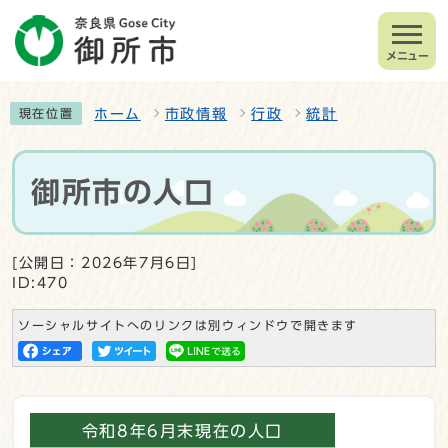
メニュー
ホーム
市政情報
行政
統計
現在位置
御所市の人口
[公開日：2026年7月6日]
ID:470
ソーシャルサイトへのリンクは別ウィンドウで開きます
令和8年6月末現在の人口