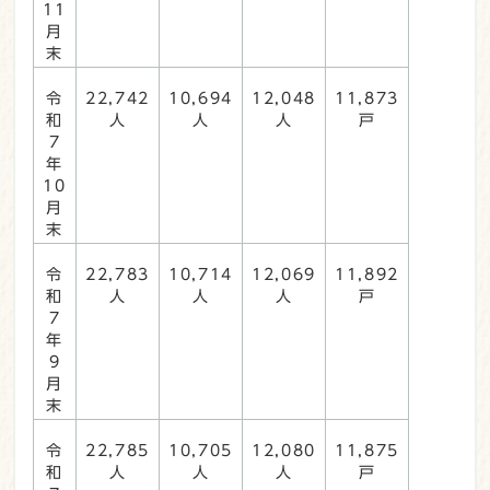
11
月
末
令
22,742
10,694
12,048
11,873
和
人
人
人
戸
7
年
10
月
末
令
22,783
10,714
12,069
11,892
和
人
人
人
戸
7
年
9
月
末
令
22,785
10,705
12,080
11,875
和
人
人
人
戸