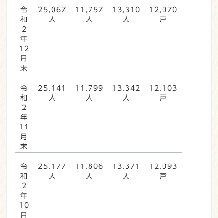
令
25,067
11,757
13,310
12,070
和
人
人
人
戸
2
年
12
月
末
令
25,141
11,799
13,342
12,103
和
人
人
人
戸
2
年
11
月
末
令
25,177
11,806
13,371
12,093
和
人
人
人
戸
2
年
10
月