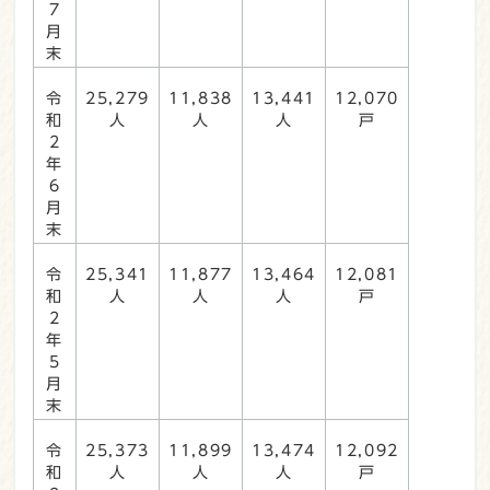
7
月
末
令
25,279
11,838
13,441
12,070
和
人
人
人
戸
2
年
6
月
末
令
25,341
11,877
13,464
12,081
和
人
人
人
戸
2
年
5
月
末
令
25,373
11,899
13,474
12,092
和
人
人
人
戸