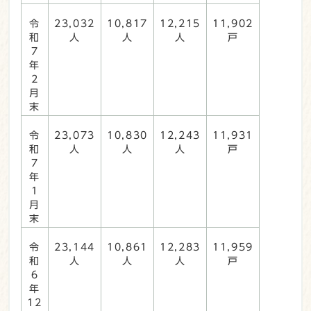
令
23,032
10,817
12,215
11,902
和
人
人
人
戸
7
年
2
月
末
令
23,073
10,830
12,243
11,931
和
人
人
人
戸
7
年
1
月
末
令
23,144
10,861
12,283
11,959
和
人
人
人
戸
6
年
12