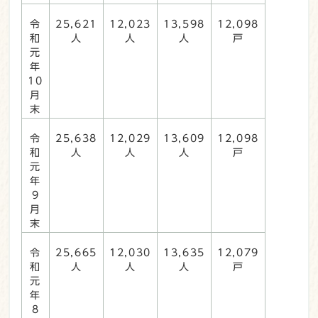
令
25,621
12,023
13,598
12,098
和
人
人
人
戸
元
年
10
月
末
令
25,638
12,029
13,609
12,098
和
人
人
人
戸
元
年
9
月
末
令
25,665
12,030
13,635
12,079
和
人
人
人
戸
元
年
8