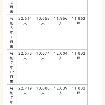
2
月
末
令
22,614
10,658
11,956
11,862
和
人
人
人
戸
8
年
1
月
末
令
22,678
10,674
12,004
11,882
和
人
人
人
戸
7
年
12
月
末
令
22,719
10,680
12,039
11,882
和
人
人
人
戸
7
年