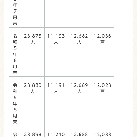
年
7
月
末
令
23,875
11,193
12,682
12,036
和
人
人
人
戸
5
年
6
月
末
令
23,880
11,191
12,689
12,023
和
人
人
人
戸
5
年
5
月
末
令
23,898
11,210
12,688
12,033