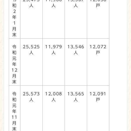
和
人
人
人
戸
2
年
1
月
末
令
25,525
11,979
13,546
12,072
和
人
人
人
戸
元
年
12
月
末
令
25,573
12,008
13,565
12,091
和
人
人
人
戸
元
年
11
月
末