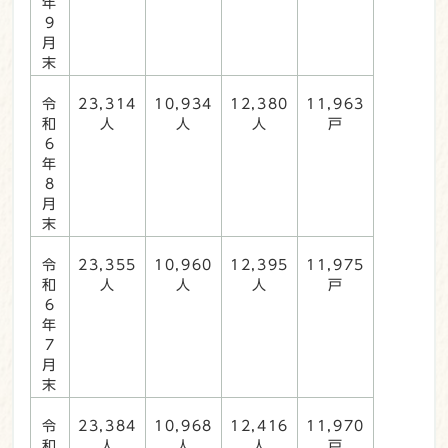
年
9
月
末
令
23,314
10,934
12,380
11,963
和
人
人
人
戸
6
年
8
月
末
令
23,355
10,960
12,395
11,975
和
人
人
人
戸
6
年
7
月
末
令
23,384
10,968
12,416
11,970
和
人
人
人
戸