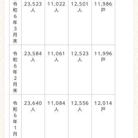
令
23,523
11,022
12,501
11,986
和
人
人
人
戸
6
年
3
月
末
令
23,584
11,061
12,523
11,996
和
人
人
人
戸
6
年
2
月
末
令
23,640
11,084
12,556
12,014
和
人
人
人
戸
6
年
1
月