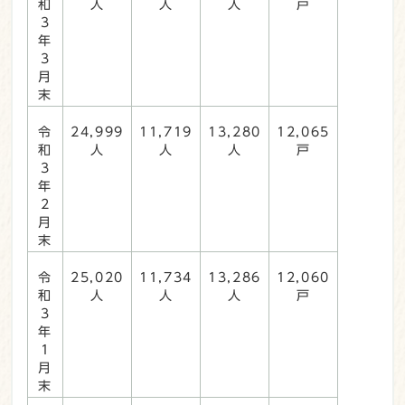
和
人
人
人
戸
3
年
3
月
末
令
24,999
11,719
13,280
12,065
和
人
人
人
戸
3
年
2
月
末
令
25,020
11,734
13,286
12,060
和
人
人
人
戸
3
年
1
月
末