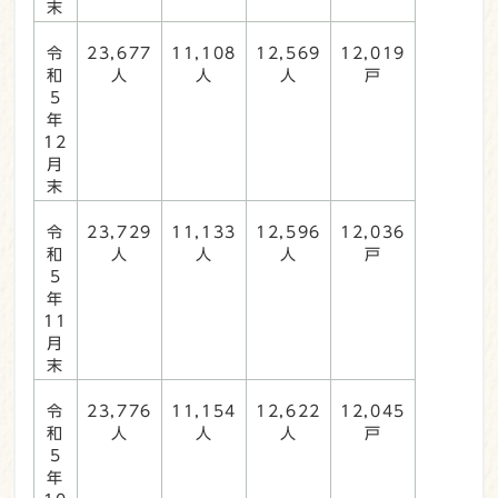
末
令
23,677
11,108
12,569
12,019
和
人
人
人
戸
5
年
12
月
末
令
23,729
11,133
12,596
12,036
和
人
人
人
戸
5
年
11
月
末
令
23,776
11,154
12,622
12,045
和
人
人
人
戸
5
年