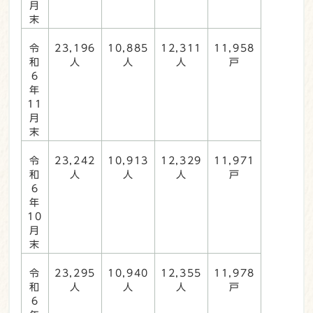
月
末
令
23,196
10,885
12,311
11,958
和
人
人
人
戸
6
年
11
月
末
令
23,242
10,913
12,329
11,971
和
人
人
人
戸
6
年
10
月
末
令
23,295
10,940
12,355
11,978
和
人
人
人
戸
6