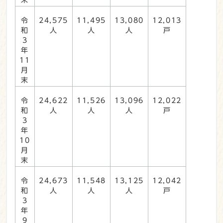
令
24,575
11,495
13,080
12,013
和
人
人
人
戸
3
年
11
月
末
令
24,622
11,526
13,096
12,022
和
人
人
人
戸
3
年
10
月
末
令
24,673
11,548
13,125
12,042
和
人
人
人
戸
3
年
9