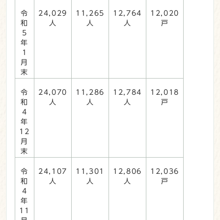
令
24,029
11,265
12,764
12,020
和
人
人
人
戸
5
年
1
月
末
令
24,070
11,286
12,784
12,018
和
人
人
人
戸
4
年
12
月
末
令
24,107
11,301
12,806
12,036
和
人
人
人
戸
4
年
11