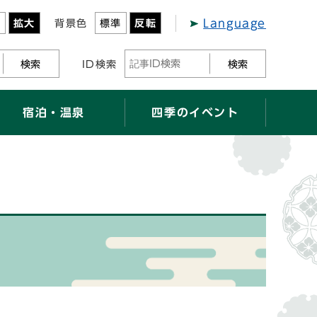
Language
準
拡大
背景色
標準
反転
検索
ID検索
検索
宿泊・温泉
四季のイベント