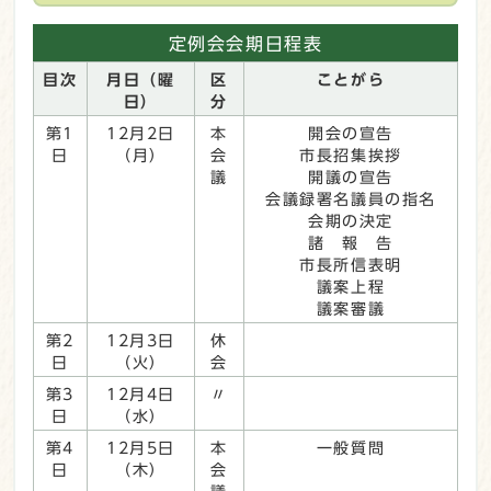
定例会会期日程表
目次
月日（曜
区
ことがら
日）
分
第1
12月2日
本
開会の宣告
日
（月）
会
市長招集挨拶
議
開議の宣告
会議録署名議員の指名
会期の決定
諸 報 告
市長所信表明
議案上程
議案審議
第2
12月3日
休
日
（火）
会
第3
12月4日
〃
日
（水）
第4
12月5日
本
一般質問
日
（木）
会