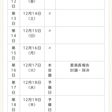
12
（金）
日
第
12月14日
〃
13
（土）
日
第
12月15日
〃
14
（日）
日
第
12月16日
〃
15
（月）
日
第
12月17日
本
委員長報告
16
（火）
会
討論・採決
日
議
第
12月18日
予
17
（水）
備
日
日
第
12月19日
予
18
（木）
備
日
日