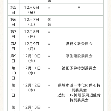
議
第5
12月6日
〃
〃
日
（金）
第6
12月7日
休
日
（土）
会
第7
12月8日
〃
日
（日）
第8
12月9日
〃
総務文教委員会
日
（月）
第9
12月10日
〃
厚生建設委員会
日
（火）
第
12月11日
〃
補正予算特別委員会
10
（水）
日
第
12月12日
〃
県域水道一体化に係る特
11
（木）
別委員会
日
近鉄・JR御所駅周辺整備
特別委員会
第
12月13日
〃