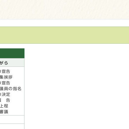
がら
の宣告
集挨拶
の宣告
議員の指名
の決定
報 告
上程
審議