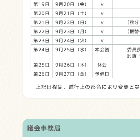
第19日
9月20日（金）
〃
第20日
9月21日（土）
〃
第21日
9月22日（日）
〃
（秋分
第22日
9月23日（月）
〃
（振替
第23日
9月24日（火）
〃
第24日
9月25日（水）
本会議
委員
討論
第25日
9月26日（木）
休会
第26日
9月27日（金）
予備日
上記日程は、進行上の都合により変更と
議会事務局