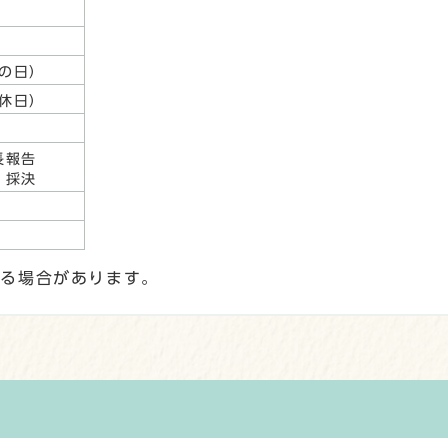
の日）
休日）
長報告
・採決
なる場合があります。