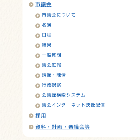
市議会
市議会について
名簿
日程
結果
一般質問
議会広報
請願・陳情
行政視察
会議録検索システム
議会インターネット映像配信
採用
資料・計画・審議会等