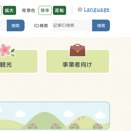
Language
拡大
背景色
標準
反転
検索
ID検索
検索
観光
事業者向け