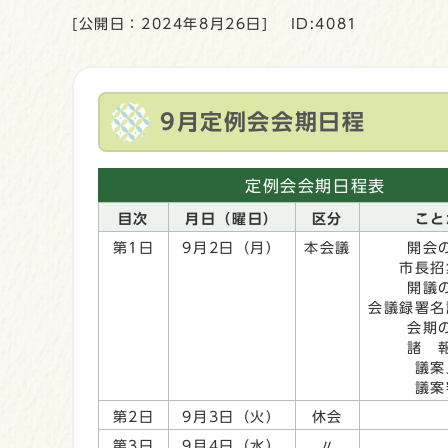
[公開日：2024年8月26日]
ID:4081
9月定例会会期日程
定例会会期日程表
目次
月日（曜日）
区分
こと
第1日
9月2日（月）
本会議
開会
市長招
開議
会議録署名
会期
諸 
議案
議案
第2日
9月3日（火）
休会
第3日
9月4日（水）
〃