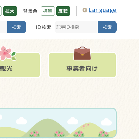
Language
拡大
背景色
標準
反転
検索
ID検索
検索
観光
事業者向け