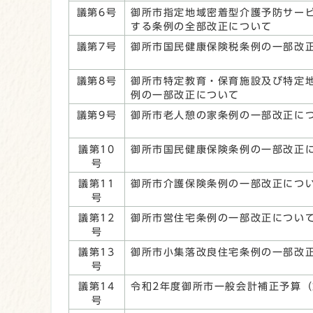
議第6号
御所市指定地域密着型介護予防サー
する条例の全部改正について
議第7号
御所市国民健康保険税条例の一部改
議第8号
御所市特定教育・保育施設及び特定
例の一部改正について
議第9号
御所市老人憩の家条例の一部改正に
議第10
御所市国民健康保険条例の一部改正
号
議第11
御所市介護保険条例の一部改正につ
号
議第12
御所市営住宅条例の一部改正につい
号
議第13
御所市小集落改良住宅条例の一部改
号
議第14
令和2年度御所市一般会計補正予算（
号