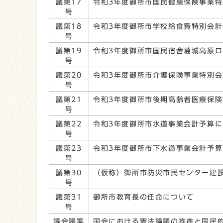
議第17
令和3年度御所市国民健康保険事業
号
議第18
令和3年度御所市学校給食費特別会
号
議第19
令和3年度御所市国民宿舎葛城高原
号
議第20
令和3年度御所市介護保険事業特別
号
議第21
令和3年度御所市後期高齢者医療保
号
議第22
令和3年度御所市水道事業会計予算に
号
議第23
令和3年度御所市下水道事業会計予
号
議第30
（仮称）御所市防災市民センター建
号
議第31
御所市教育長の任命について
号
議会議案
国会における憲法論議の推進と国民