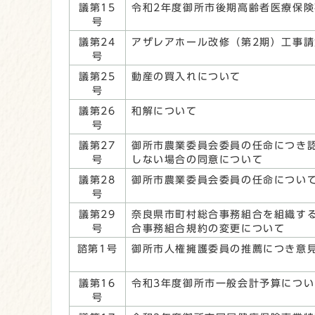
議第15
令和2年度御所市後期高齢者医療保険
号
議第24
アザレアホール改修（第2期）工事
号
議第25
動産の買入れについて
号
議第26
和解について
号
議第27
御所市農業委員会委員の任命につき
号
しない場合の同意について
議第28
御所市農業委員会委員の任命につい
号
議第29
奈良県市町村総合事務組合を組織す
号
合事務組合規約の変更について
諮第1号
御所市人権擁護委員の推薦につき意
議第16
令和3年度御所市一般会計予算につい
号