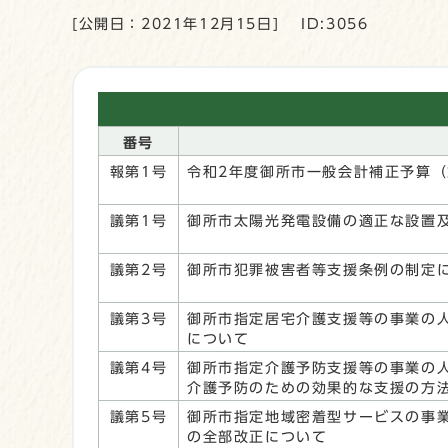
[公開日：2021年12月15日]
ID:3056
番号
報第1号
令和2年度御所市一般会計補正予算（
議第1号
御所市太陽光発電設備の適正な設置
議第2号
御所市犯罪被害者等支援条例の制定
議第3号
御所市指定居宅介護支援等の事業の
について
議第4号
御所市指定介護予防支援等の事業の
介護予防のための効果的な支援の方
議第5号
御所市指定地域密着型サービスの事
の全部改正について