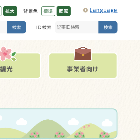
Language
拡大
背景色
標準
反転
検索
ID検索
検索
観光
事業者向け