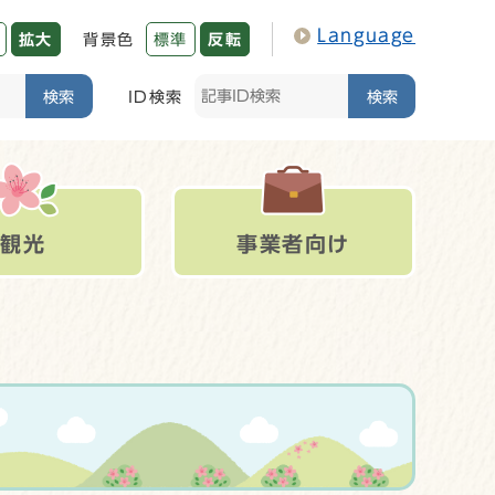
Language
拡大
背景色
標準
反転
検索
ID検索
検索
観光
事業者向け