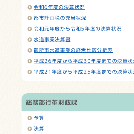
令和6年度の決算状況
都市計画税の充当状況
令和元年度から令和5年度の決算状況
水道事業決算書
御所市水道事業の経営比較分析表
平成26年度から平成30年度までの決算状
平成21年度から平成25年度までの決算状
総務部行革財政課
予算
決算