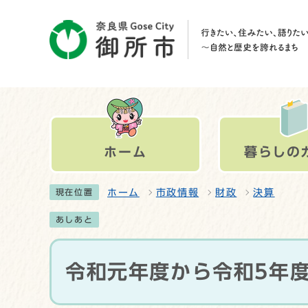
ホーム
暮らしの
ホーム
市政情報
財政
決算
現在位置
あしあと
令和元年度から令和5年