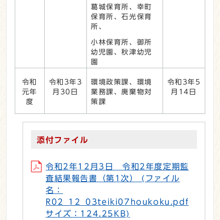
葛城保育所、幸町
保育所、石光保育
所、
小林保育所、御所
幼児園、秋津幼児
園
令和
令和3年3
環境政策課、環境
令和3年5
元年
月30日
業務課、廃棄物対
月14日
度
策課
添付ファイル
令和2年12月3日 令和2年度定期監
査結果報告書（第1次） (ファイル
名：
R02_12_03teiki07houkoku.pdf
サイズ：124.25KB)