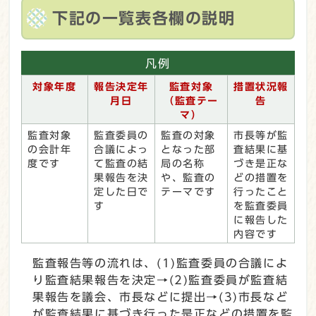
下記の一覧表各欄の説明
凡例
対象年度
報告決定年
監査対象
措置状況報
月日
（監査テー
告
マ）
監査対象
監査委員の
監査の対象
市長等が監
の会計年
合議によっ
となった部
査結果に基
度です
て監査の結
局の名称
づき是正な
果報告を決
や、監査の
どの措置を
定した日で
テーマです
行ったこと
す
を監査委員
に報告した
内容です
監査報告等の流れは、(1)監査委員の合議によ
り監査結果報告を決定→(2)監査委員が監査結
果報告を議会、市長などに提出→(3)市長など
が監査結果に基づき行った是正などの措置を監