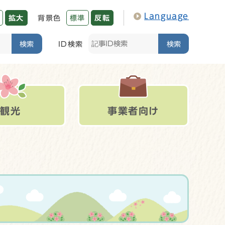
Language
拡大
背景色
標準
反転
検索
ID検索
検索
観光
事業者向け