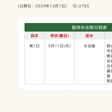
[公開日：2020年12月1日]
ID:2765
臨時会会期日程表
目次
月日(曜日)
区分
第1日
5月11日(月)
本会議
開
市
開
会
会
議
査
閉