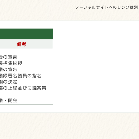
ソーシャルサイトへのリンクは別
備考
会の宣告
長招集挨拶
議の宣告
議録署名議員の指名
期の決定
案の上程並びに議案審
議・閉会