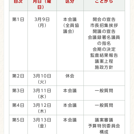
目次
月日（曜
区分
ことがら
日）
第1日
3月9日
本会議
開会の宣告
（月）
（全員協
市長招集挨拶
議会）
開議の宣告
会議録署名議員
の指名
会期の決定
監査結果報告
議案上程
施政方針
第2日
3月10日
休会
（火）
第3日
3月11日
本会議
一般質問
（水）
第4日
3月12日
本会議
一般質問
（木）
第5日
3月13日
本会議
議案審議
（金）
予算特別委員会
構成