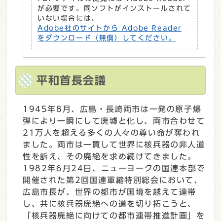
が必要です。同ソフトがインストールされて
いない場合には、
Adobe社のサイトから Adobe Reader
をダウンロード（無償）してください。
平和首長会議
1945年8月、広島・長崎両市は一発の原子爆
弾により一瞬にして廃墟と化し、両市合わせて
21万人を超える多くの人々の尊い命が奪われ
ました。両市は一貫して世界に核兵器の非人道
性を訴え、その廃絶を求め続けてきました。
1982年6月24日、ニューヨークの国連本部で
開催された第2回国連軍縮特別総会において、
広島市長が、世界の都市が国境を越えて連帯
し、共に核兵器廃絶への道を切り拓こうと、
「核兵器廃絶に向けての都市連帯推進計画」を