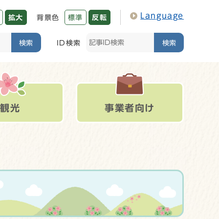
Language
拡大
背景色
標準
反転
検索
ID検索
検索
観光
事業者向け