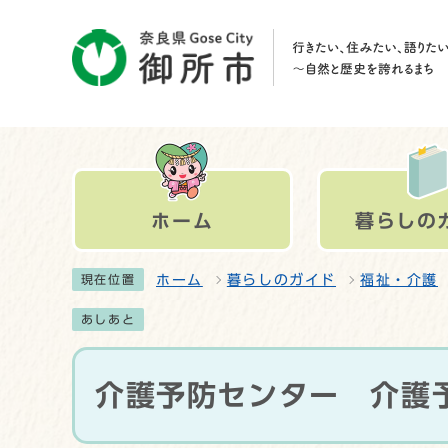
ホーム
暮らしの
ホーム
暮らしのガイド
福祉・介護
現在位置
あしあと
介護予防センター 介護