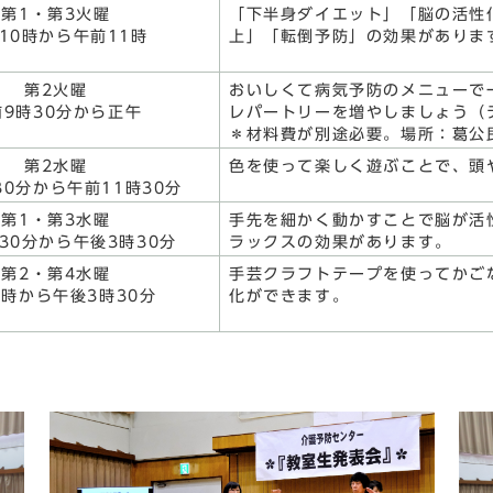
第1・第3火曜
「下半身ダイエット」「脳の活性
10時から午前11時
上」「転倒予防」の効果がありま
第2火曜
おいしくて病気予防のメニューで
前9時30分から正午
レパートリーを増やしましょう（
＊材料費が別途必要。場所：葛公
第2水曜
色を使って楽しく遊ぶことで、頭
30分から午前11時30分
第1・第3水曜
手先を細かく動かすことで脳が活
30分から午後3時30分
ラックスの効果があります。
第2・第4水曜
手芸クラフトテープを使ってかご
1時から午後3時30分
化ができます。