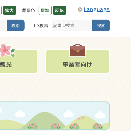
Language
拡大
背景色
標準
反転
検索
ID検索
検索
観光
事業者向け