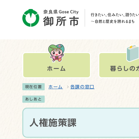
ホーム
暮らしの
ホーム
各課の窓口
現在位置
あしあと
人権施策課