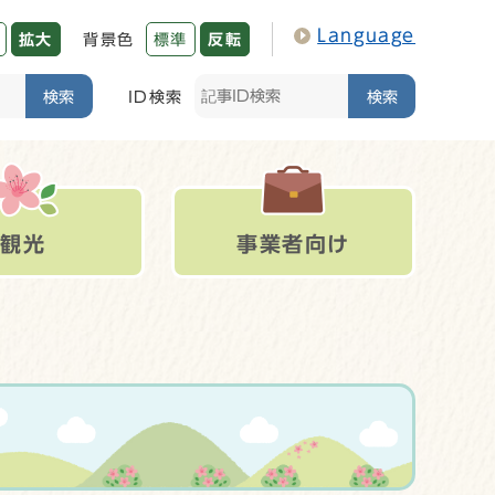
Language
拡大
背景色
標準
反転
検索
ID検索
検索
観光
事業者向け