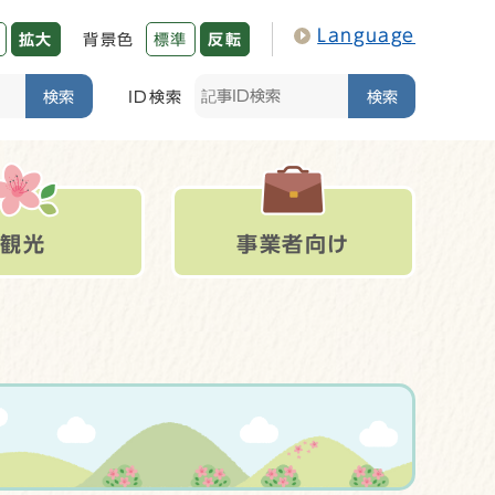
Language
拡大
背景色
標準
反転
検索
ID検索
検索
観光
事業者向け