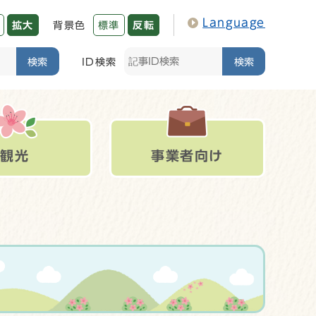
Language
拡大
背景色
標準
反転
検索
ID検索
検索
観光
事業者向け