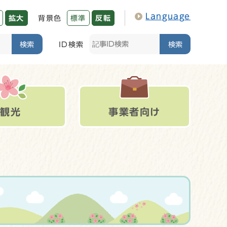
Language
拡大
背景色
標準
反転
検索
ID検索
検索
観光
事業者向け