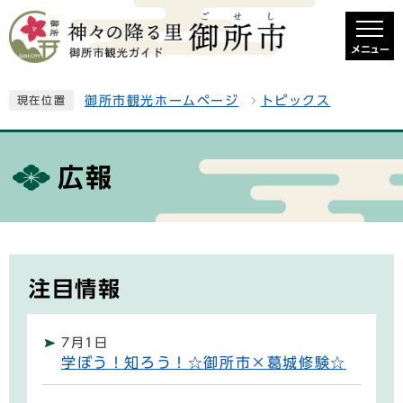
メニュー
御所市観光ホームページ
トピックス
現在位置
広報
注目情報
7月1日
学ぼう！知ろう！☆御所市×葛城修験☆