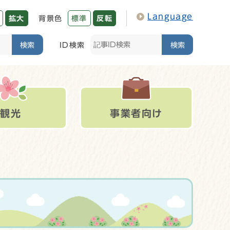
Language
拡大
背景色
標準
反転
検索
ID検索
検索
観光
事業者向け