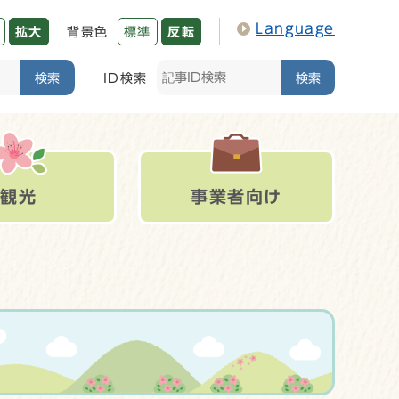
Language
拡大
背景色
標準
反転
検索
ID検索
検索
観光
事業者向け