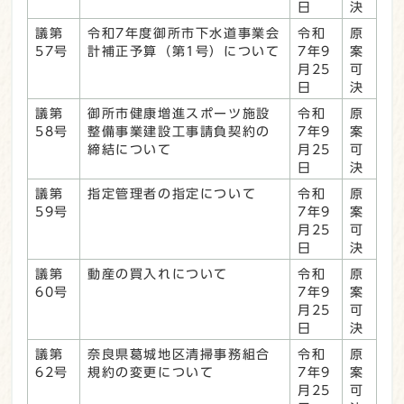
日
決
議第
令和7年度御所市下水道事業会
令和
原
57号
計補正予算（第1号）について
7年9
案
月25
可
日
決
議第
御所市健康増進スポーツ施設
令和
原
58号
整備事業建設工事請負契約の
7年9
案
締結について
月25
可
日
決
議第
指定管理者の指定について
令和
原
59号
7年9
案
月25
可
日
決
議第
動産の買入れについて
令和
原
60号
7年9
案
月25
可
日
決
議第
奈良県葛城地区清掃事務組合
令和
原
62号
規約の変更について
7年9
案
月25
可