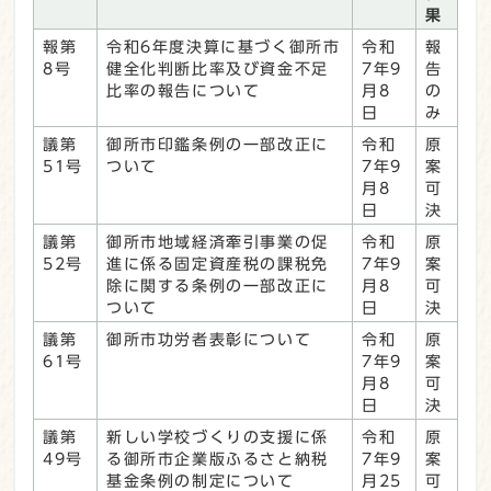
果
報第
令和6年度決算に基づく御所市
令和
報
8号
健全化判断比率及び資金不足
7年9
告
比率の報告について
月8
の
日
み
議第
御所市印鑑条例の一部改正に
令和
原
51号
ついて
7年9
案
月8
可
日
決
議第
御所市地域経済牽引事業の促
令和
原
52号
進に係る固定資産税の課税免
7年9
案
除に関する条例の一部改正に
月8
可
ついて
日
決
議第
御所市功労者表彰について
令和
原
61号
7年9
案
月8
可
日
決
議第
新しい学校づくりの支援に係
令和
原
49号
る御所市企業版ふるさと納税
7年9
案
基金条例の制定について
月25
可