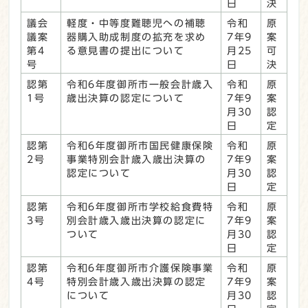
日
決
議会
軽度・中等度難聴児への補聴
令和
原
議案
器購入助成制度の拡充を求め
7年9
案
第4
る意見書の提出について
月25
可
号
日
決
認第
令和6年度御所市一般会計歳入
令和
原
1号
歳出決算の認定について
7年9
案
月30
認
日
定
認第
令和6年度御所市国民健康保険
令和
原
2号
事業特別会計歳入歳出決算の
7年9
案
認定について
月30
認
日
定
認第
令和6年度御所市学校給食費特
令和
原
3号
別会計歳入歳出決算の認定に
7年9
案
ついて
月30
認
日
定
認第
令和6年度御所市介護保険事業
令和
原
4号
特別会計歳入歳出決算の認定
7年9
案
について
月30
認