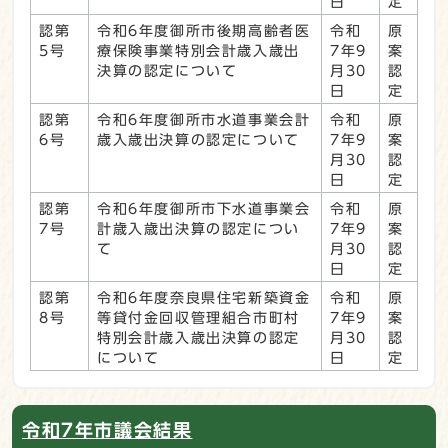
日
定
認第
令和6年度御所市後期高齢者医
令和
原
5号
療保険事業特別会計歳入歳出
7年9
案
決算の認定について
月30
認
日
定
認第
令和6年度御所市水道事業会計
令和
原
6号
歳入歳出決算の認定について
7年9
案
月30
認
日
定
認第
令和6年度御所市下水道事業会
令和
原
7号
計歳入歳出決算の認定につい
7年9
案
て
月30
認
日
定
認第
令和6年度奈良県住宅新築資金
令和
原
8号
等貸付金回収管理組合市町村
7年9
案
特別会計歳入歳出決算の認定
月30
認
について
日
定
令和7年市議会結果