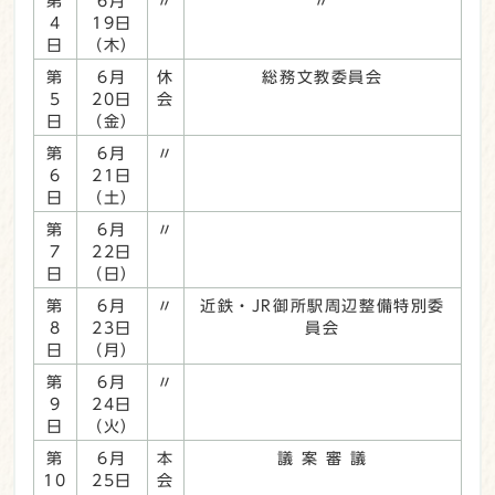
第
6月
〃
〃
4
19日
日
（木）
第
6月
休
総務文教委員会
5
20日
会
日
（金）
第
6月
〃
6
21日
日
（土）
第
6月
〃
7
22日
日
（日）
第
6月
〃
近鉄・JR御所駅周辺整備特別委
8
23日
員会
日
（月）
第
6月
〃
9
24日
日
（火）
第
6月
本
議 案 審 議
10
25日
会