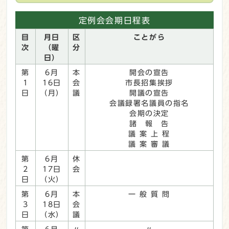
定例会会期日程表
目
月日
区
ことがら
次
（曜
分
日）
第
6月
本
開会の宣告
1
16日
会
市長招集挨拶
日
（月）
議
開議の宣告
会議録署名議員の指名
会期の決定
諸 報 告
議 案 上 程
議 案 審 議
第
6月
休
2
17日
会
日
（火）
第
6月
本
一 般 質 問
3
18日
会
日
（水）
議