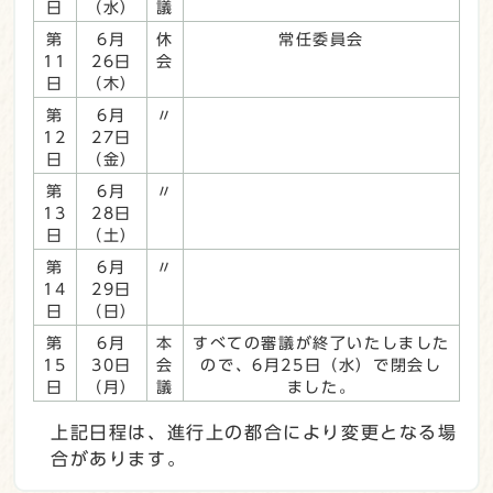
日
（水）
議
第
6月
休
常任委員会
11
26日
会
日
（木）
第
6月
〃
12
27日
日
（金）
第
6月
〃
13
28日
日
（土）
第
6月
〃
14
29日
日
（日）
第
6月
本
すべての審議が終了いたしました
15
30日
会
ので、6月25日（水）で閉会し
日
（月）
議
ました。
上記日程は、進行上の都合により変更となる場
合があります。