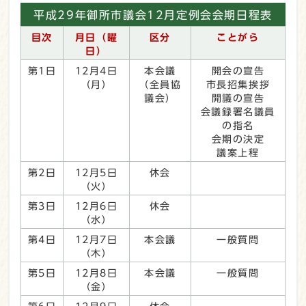
平成29年御所市議会12月定例会会期日程表
目次
月日（曜
区分
ことがら
日）
第1日
12月4日
本会議
開会の宣告
（月）
（全員協
市長招集挨拶
議会）
開議の宣告
会議録署名議員
の指名
会期の決定
議案上程
第2日
12月5日
休会
（火）
第3日
12月6日
休会
（水）
第4日
12月7日
本会議
一般質問
（木）
第5日
12月8日
本会議
一般質問
（金）