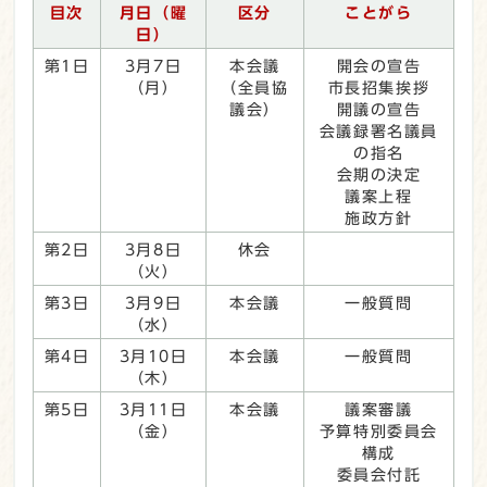
目次
月日（曜
区分
ことがら
日）
第1日
3月7日
本会議
開会の宣告
（月）
（全員協
市長招集挨拶
議会）
開議の宣告
会議録署名議員
の指名
会期の決定
議案上程
施政方針
第2日
3月8日
休会
（火）
第3日
3月9日
本会議
一般質問
（水）
第4日
3月10日
本会議
一般質問
（木）
第5日
3月11日
本会議
議案審議
（金）
予算特別委員会
構成
委員会付託