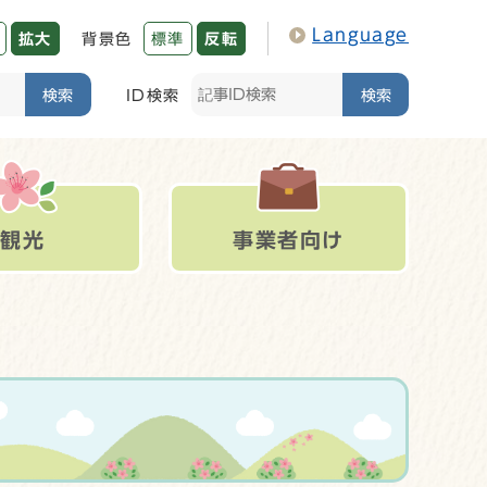
Language
拡大
背景色
標準
反転
検索
ID検索
検索
観光
事業者向け