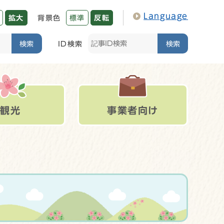
Language
拡大
背景色
標準
反転
検索
ID検索
検索
観光
事業者向け