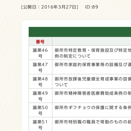
[公開日：2016年3月27日]
ID:89
番号
議第46
御所市特定教育・保育施設及び特定
号
例の制定について
議第47
御所市家庭的保育事業等の設備及び
号
議第48
御所市放課後児童健全育成事業の設
号
ついて
議第49
御所市精神障害者医療費助成条例の
号
議第50
御所市ギフチョウの保護に関する条
号
議第51
御所市特別職の職員で常勤のものの
号