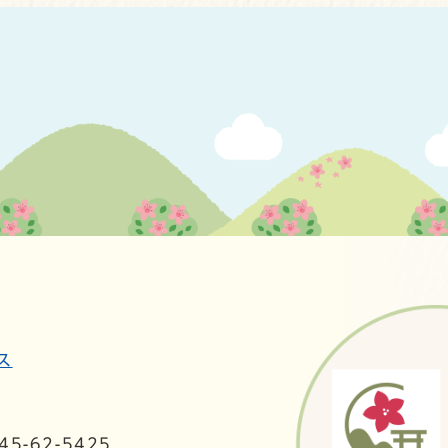
ス
5-62-5425