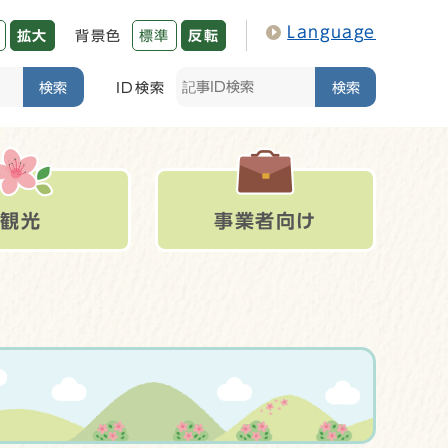
Language
拡大
背景色
標準
反転
検索
ID検索
検索
観光
事業者向け