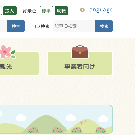
Language
拡大
背景色
標準
反転
検索
ID検索
検索
観光
事業者向け