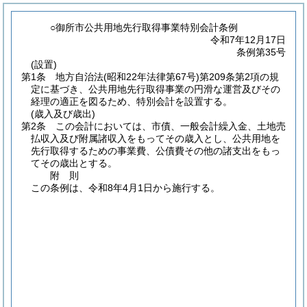
○御所市公共用地先行取得事業特別会計条例
令和7年12月17日
条例第35号
(設置)
第1条
地方自治法
(昭和22年法律第67号)
第209条第2項の規
定に基づき、公共用地先行取得事業の円滑な運営及びその
経理の適正を図るため、特別会計を設置する。
(歳入及び歳出)
第2条
この会計においては、市債、一般会計繰入金、土地売
払収入及び附属諸収入をもってその歳入とし、公共用地を
先行取得するための事業費、公債費その他の諸支出をもっ
てその歳出とする。
附
則
この条例は、令和8年4月1日から施行する。