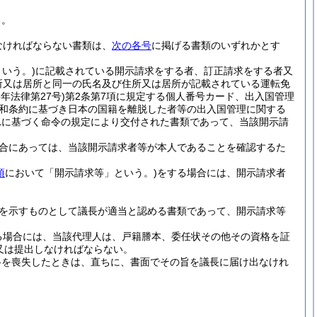
る。
なければならない書類は、
次の各号
に掲げる書類のいずれかとす
いう。)
に記載されている開示請求をする者、訂正請求をする者又
所又は居所と同一の氏名及び住所又は居所が記載されている運転免
5年法律第27号)
第2条第7項に規定する個人番号カード、出入国管理
平和条約に基づき日本の国籍を離脱した者等の出入国管理に関する
れに基づく命令の規定により交付された書類であって、当該開示請
合にあっては、当該開示請求者等が本人であることを確認するた
項
において「開示請求等」という。)
をする場合には、開示請求者
を示すものとして議長が適当と認める書類であって、開示請求等
る場合には、当該代理人は、戸籍謄本、委任状その他その資格を証
又は提出しなければならない。
格を喪失したときは、直ちに、書面でその旨を議長に届け出なけれ
。