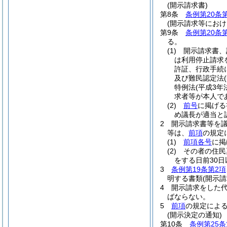
(開示請求書)
第8条
条例第20条
(開示請求等におけ
第9条
条例第20条
る。
(1)
開示請求書、
は利用停止請求
許証、行政手続
及び難民認定法
特例法
(平成3年
求者等が本人で
(2)
前号
に掲げる
め議長が適当と
2
開示請求書等を
等は、
前項
の規定
(1)
前項各号
に掲
(2)
その者の住民
をする日前30
3
条例第19条第2項
明する書類
(開示
4
開示請求をした
ばならない。
5
前項
の規定によ
(開示決定の通知)
第10条
条例第25条