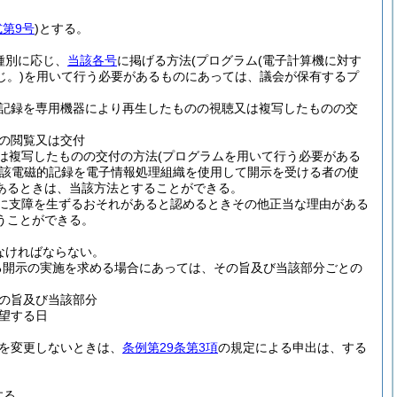
式第9号
)
とする。
種別に応じ、
当該各号
に掲げる方法
(プログラム
(電子計算機に対す
。)
を用いて行う必要があるものにあっては、議会が保有するプ
記録を専用機器により再生したものの視聴又は複写したものの交
の閲覧又は交付
は複写したものの交付の方法
(プログラムを用いて行う必要がある
該電磁的記録を電子情報処理組織を使用して開示を受ける者の使
あるときは、当該方法とすることができる。
に支障を生ずるおそれがあると認めるときその他正当な理由がある
うことができる。
なければならない。
る開示の実施を求める場合にあっては、その旨及び当該部分ごとの
の旨及び当該部分
望する日
を変更しないときは、
条例第29条第3項
の規定による申出は、する
する。