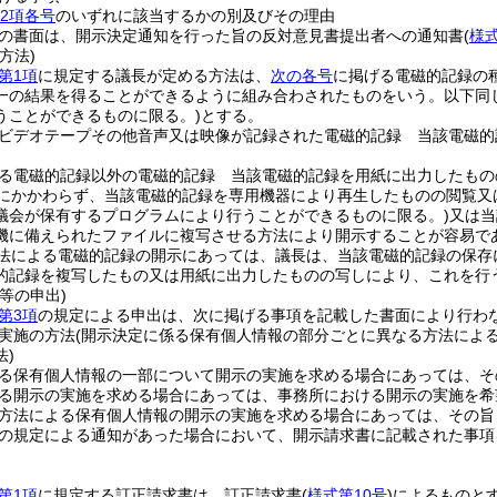
第2項各号
のいずれに該当するかの別及びその理由
の書面は、開示決定通知を行った旨の反対意見書提出者への通知書
(
様
方法)
第1項
に規定する議長が定める方法は、
次の各号
に掲げる電磁的記録の
一の結果を得ることができるように組み合わされたものをいう。以下同じ
うことができるものに限る。)
とする。
ビデオテープその他音声又は映像が記録された電磁的記録 当該電磁的
る電磁的記録以外の電磁的記録 当該電磁的記録を用紙に出力したもの
にかかわらず、当該電磁的記録を専用機器により再生したものの閲覧又
議会が保有するプログラムにより行うことができるものに限る。)
又は当
機に備えられたファイルに複写させる方法により開示することが容易で
法による電磁的記録の開示にあっては、議長は、当該電磁的記録の保存
的記録を複写したもの又は用紙に出力したものの写しにより、これを行
等の申出)
第3項
の規定による申出は、次に掲げる事項を記載した書面により行わ
実施の方法
(開示決定に係る保有個人情報の部分ごとに異なる方法によ
)
る保有個人情報の一部について開示の実施を求める場合にあっては、そ
る開示の実施を求める場合にあっては、事務所における開示の実施を希
方法による保有個人情報の開示の実施を求める場合にあっては、その旨
の規定による通知があった場合において、開示請求書に記載された事項
第1項
に規定する訂正請求書は、訂正請求書
(
様式第10号
)
によるものと