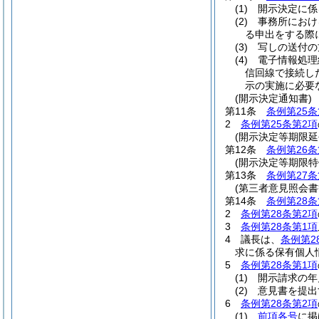
(1)
開示決定に係
(2)
事務所におけ
る申出をする際
(3)
写しの送付の
(4)
電子情報処理
信回線で接続し
示の実施に必要
(開示決定通知書)
第11条
条例第25条
2
条例第25条第2項
(開示決定等期限延
第12条
条例第26条
(開示決定等期限特
第13条
条例第27条
(第三者意見照会書
第14条
条例第28条
2
条例第28条第2項
3
条例第28条第1項
4
議長は、
条例第2
求に係る保有個人
5
条例第28条第1項
(1)
開示請求の年
(2)
意見書を提出
6
条例第28条第2項
(1)
前項各号
に掲