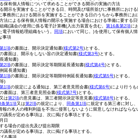
る保有個人情報について求めることができる開示の実施の方法
る開示を実施することができる日、時間及び場所並びに事務所における
に事務所における開示を実施することができる日のうちから事務所にお
方法による保有個人情報の開示を実施する場合における準備に要する日
組織
(議会の使用に係る電子計算機
(入出力装置を含む。
第16条第2項
に
た電子情報処理組織をいう。
同項
において同じ。)
を使用して保有個人情
な事項
第1項
の書面は、開示決定通知書
(
様式第2号
)
とする。
の書面は、開示をしない旨の決定通知書
(
様式第3号
)
とする。
長通知書)
第2項
の書面は、開示決定等期限延長通知書
(
様式第4号
)
とする。
例延長通知書)
第1項
の書面は、開示決定等期限特例延長通知書
(
様式第5号
)
とする。
等)
第1項
の規定による通知は、第三者意見照会書
(
様式第6号
)
により行うも
の書面は、第三者意見照会書
(
様式第7号
)
とする。
又は
第2項
の意見書は、第三者開示決定等意見書
(
様式第8号
)
とする。
8条第1項
又は
第2項
の規定により、
同条第1項
に規定する第三者に対し、
情報の本人の権利利益を不当に侵害しないように留意しなければならな
の議長が定める事項は、次に掲げる事項とする。
月日
する場合の提出先及び提出期限
の議長が定める事項は、次に掲げる事項とする。
げる事項