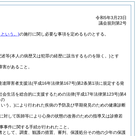
令和5年3月23日
議会規則第2号
」という。)
の施行に関し必要な事項を定めるものとする。
記述等
(本人の病歴又は犯罪の経歴に該当するものを除く。)
とす
障害があること。
(発達障害者支援法
(平成16年法律第167号)
第2条第1項に規定する発
社会生活を総合的に支援するための法律
(平成17年法律第123号)
第4
もの
いう。)
により行われた疾病の予防及び早期発見のための健康診断
に対して医師等により心身の状態の改善のための指導又は診療若
事事件に関する手続が行われたこと。
る者として、調査、観護の措置、審判、保護処分その他の少年の保護