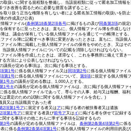
の取扱いに関する規程類を整備し、当該規程類に従って匿名加工情報を
基づき改善を図るために必要な措置を講ずること。
を取り扱う正当な権限を有しない者による匿名加工情報の取扱いを防止
簿の作成及び公表)
人情報ファイル
(
条例第18条第2項各号
に掲げるもの及び
同条第3項
の規定
を保有するに至ったときは、直ちに、個人情報ファイル簿を作成しなけ
ル簿は、議会が保有している個人情報ファイルを通じて一の帳簿とする
報ファイル簿に記載すべき事項に変更があったときは、直ちに、当該個
報ファイル簿に掲載した個人情報ファイルの保有をやめたとき、又はそ
、当該個人情報ファイルについての記載を消除しなければならない。
報ファイル簿を作成したときは、遅滞なく、これを事務所に備えて置き
する方法により公表しなければならない。
の議長が定める事項は、次に掲げる事項とする。
4項第1号
に係る個人情報ファイル又は
同項第2号
に係る個人情報ファイ
4項第1号
に係る個人情報ファイルについて、
第9項
に規定する個人情報
第1号カ
の議長が定める数は、1,000人とする。
第1号キ
の議長が定める個人情報ファイルは、次に掲げる個人情報ファ
に係る個人情報ファイルであって、専らその人事、給与又は報酬、福利
又は選定のための試験に関する個人情報ファイルを含む。)
職員又は当該職員であった者
第2項第1号ア
に規定する者又は
ア
に掲げる者の被扶養者又は遺族
2項第1号ア
に規定する者及び
前号ア
又は
イ
に掲げる者を併せて記録す
に関する事項その他これらに準ずる事項を記録するもの
第3号
の議長が定める個人情報ファイルは、
条例第2条第4項第2号
に係
公表に係る
条例第2条第4項第1号
に係る個人情報ファイルの利用目的及び