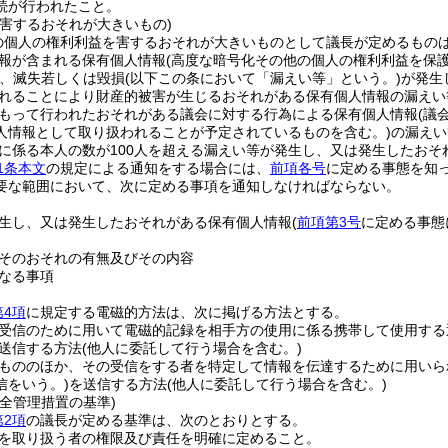
続が行われたこと。
を害するおそれが大きいもの)
の個人の権利利益を害するおそれが大きいものとして議長が定めるもの
報が含まれる保有個人情報
(高度な暗号化その他の個人の権利利益を保
、滅失若しくは毀損
(以下この条において「漏えい等」という。)
が発生
れることにより財産的被害が生じるおそれがある保有個人情報の漏えい
もって行われたおそれがある議会に対する行為による保有個人情報
(議
人情報として取り扱われることが予定されているものを含む。)
の漏えい
に係る本人の数が100人を超える漏えい等が発生し、又は発生したおそ
1条本文
の規定による通知をする場合には、
前項各号
に定める事態を知
要な範囲において、次に定める事項を通知しなければならない。
生し、又は発生したおそれがある保有個人情報
(
前項第3号
に定める事態
そのおそれの有無及びその内容
なる事項
第4項
に規定する電磁的方法は、次に掲げる方法とする。
受信のために用いて電磁的記録を相手方の使用に係る携帯して使用する
送信する方法
(他人に委託して行う場合を含む。)
もののほか、その受信をする者を特定して情報を伝達するために用いら
信をいう。)
を送信する方法
(他人に委託して行う場合を含む。)
全管理措置の基準)
第2項
の議長が定める基準は、次のとおりとする。
を取り扱う者の権限及び責任を明確に定めること。