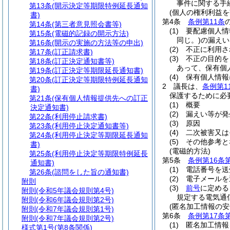
事件に関する手
第13条
(開示決定等期限特例延長通知
(個人の権利利益
書)
第4条
条例第11条
第14条
(第三者意見照会書等)
(1)
要配慮個人情
第15条
(電磁的記録の開示方法)
同じ。)
の漏えい
第16条
(開示の実施の方法等の申出)
(2)
不正に利用さ
第17条
(訂正請求書)
(3)
不正の目的を
第18条
(訂正決定通知書等)
あって、保有個
第19条
(訂正決定等期限延長通知書)
(4)
保有個人情報
第20条
(訂正決定等期限特例延長通知
2
議長は、
条例第1
書)
保護するために必
第21条
(保有個人情報提供先への訂正
(1)
概要
決定通知書)
(2)
漏えい等が発
第22条
(利用停止請求書)
(3)
原因
第23条
(利用停止決定通知書等)
(4)
二次被害又は
第24条
(利用停止決定等期限延長通知
(5)
その他参考と
書)
(電磁的方法)
第25条
(利用停止決定等期限特例延長
第5条
条例第16条
通知書)
(1)
電話番号を送
第26条
(諮問をした旨の通知書)
(2)
電子メールを
附則
(3)
前号
に定める
附則
(令和5年議会規則第4号)
規定する電気通
附則
(令和6年議会規則第2号)
(匿名加工情報の安
附則
(令和7年議会規則第1号)
第6条
条例第17条
附則
(令和7年議会規則第2号)
(1)
匿名加工情報
様式第1号
(第8条関係)