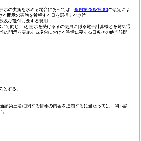
開示の実施を求める場合にあっては、
条例第29条第3項
の規定によ
ける開示の実施を希望する日を選択すべき旨
数及び送付に要する費用
おいて同じ。)
と開示を受ける者の使用に係る電子計算機とを電気通
報の開示を実施する場合における準備に要する日数その他当該開
のとする。
当該第三者に関する情報の内容を通知するに当たっては、開示請
い。