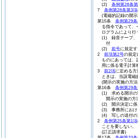
(2)
条例第28条
7
条例第28条第3項
(電磁的記録の開示
第15条
条例第29条
る指令であって、
ログラムにより行
(1)
録音テープ、
付
(2)
前号
に規定す
2
前項第2号
の規定
ものにあっては、
用に係る電子計算
3
前2項
に定める方
ときは、当該電磁
(開示の実施の方法
第16条
条例第29条
(1)
求める開示の
開示の実施の方法
(2)
開示決定に係
(3)
事務所におけ
(4)
写しの送付の
2
条例第25条第1項
ことを要しない。
(訂正請求書)
第17条
条例第33条