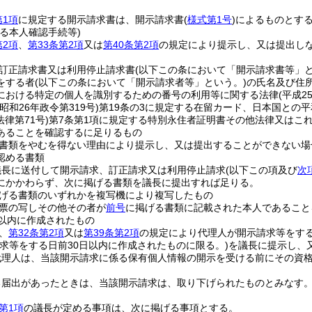
第1項
に規定する開示請求書は、開示請求書
(
様式第1号
)
によるものとす
る本人確認手続等)
第2項
、
第33条第2項
又は
第40条第2項
の規定により提示し、又は提出し
訂正請求書又は利用停止請求書
(以下この条において「開示請求書等」と
をする者
(以下この条において「開示請求者等」という。)
の氏名及び住
における特定の個人を識別するための番号の利用等に関する法律
(平成2
(昭和26年政令第319号)
第19条の3に規定する在留カード、日本国との
法律第71号)
第7条第1項に規定する特別永住者証明書その他法律又はこ
あることを確認するに足りるもの
書類をやむを得ない理由により提示し、又は提出することができない場
認める書類
議長に送付して開示請求、訂正請求又は利用停止請求
(以下この項及び
次
にかかわらず、次に掲げる書類を議長に提出すれば足りる。
げる書類のいずれかを複写機により複写したもの
票の写しその他その者が
前号
に掲げる書類に記載された本人であること
日以内に作成されたもの
、
第32条第2項
又は
第39条第2項
の規定により代理人が開示請求等をす
請求等をする日前30日以内に作成されたものに限る。)
を議長に提示し、
代理人は、当該開示請求に係る保有個人情報の開示を受ける前にその資
る届出があったときは、当該開示請求は、取り下げられたものとみなす
第1項
の議長が定める事項は、次に掲げる事項とする。