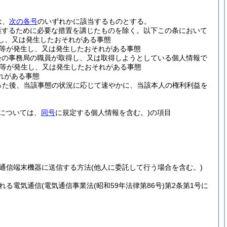
は、
次の各号
のいずれかに該当するものとする。
護するために必要な措置を講じたものを除く。以下この条において
し、又は発生したおそれがある事態
等が発生し、又は発生したおそれがある事態
会の事務局の職員が取得し、又は取得しようとしている個人情報で
等が発生し、又は発生したおそれがある事態
れがある事態
った後、当該事態の状況に応じて速やかに、当該本人の権利利益を
については、
同号
に規定する個人情報を含む。)
の項目
通信端末機器に送信する方法
(他人に委託して行う場合を含む。)
れる電気通信
(電気通信事業法
(昭和59年法律第86号)
第2条第1号に