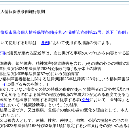
個人情報保護条例施行規則
、
御所市議会個人情報保護条例
(令和5年御所市条例第12号。以下「条例
おいて使用する用語は、
条例
において使用する用語の例による。
2項
の議長が定める記述等は、次に掲げる事項のいずれかを内容とする
体障害、知的障害、精神障害
(発達障害を含む。)
その他の心身の機能の
福祉法
(昭和24年法律第283号)
別表に掲げる身体上の障害
福祉法
(昭和35年法律第37号)
にいう知的障害
び精神障害者福祉に関する法律
(昭和25年法律第123号)
にいう精神障害
、
イ
に掲げるものを除く。)
確立していない疾病その他の特殊の疾病であって障害者の日常生活及び
令で定めるものによる障害の程度が同項の主務大臣が定める程度である
医師その他医療に関連する職務に従事する者
(
次号
において「医師等」と
号
において「健康診断等」という。)
の結果
結果に基づき、又は疾病、負傷その他の心身の変化を理由として、本人
われたこと。
又は被告人として、逮捕、捜索、差押え、勾留、公訴の提起その他の刑
(昭和23年法律第168号)
第3条第1項に規定する少年又はその疑いのあ