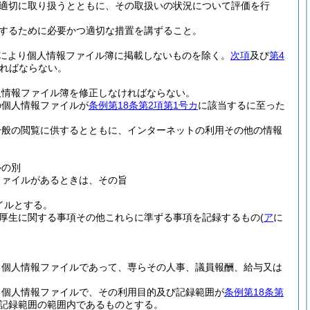
適切に取り扱うとともに、その取扱いの状況について評価を行
するために必要かつ適切な措置を講ずること。
により個人情報ファイル簿に掲載しないものを除く。
次項
及び
第4
ればならない。
。
人情報ファイル簿を修正しなければならない。
の個人情報ファイルが
条例第18条第2項第1号カ
に該当するに至った
一般の閲覧に供するとともに、インターネットの利用その他の情報
ルの別
ファイルがあるときは、その旨
イルとする。
厚生に関する事項その他これらに準ずる事項を記録するもの
(
ア
に
る個人情報ファイルであって、専らその人事、議員報酬、給与又は
る個人情報ファイルで、その利用目的及び記録範囲が
条例第18条第
記録範囲の範囲内であるものとする。