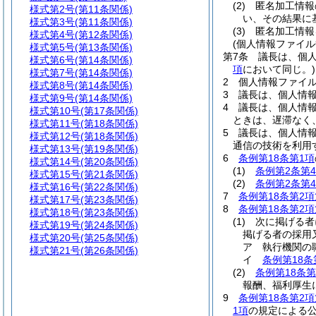
(2)
匿名加工情報
様式第2号
(第11条関係)
い、その結果に
様式第3号
(第11条関係)
(3)
匿名加工情報
様式第4号
(第12条関係)
(個人情報ファイル
様式第5号
(第13条関係)
第7条
議長は、個
様式第6号
(第14条関係)
項
において同じ。)
様式第7号
(第14条関係)
2
個人情報ファイ
様式第8号
(第14条関係)
3
議長は、個人情
様式第9号
(第14条関係)
4
議長は、個人情
様式第10号
(第17条関係)
ときは、遅滞なく
様式第11号
(第18条関係)
5
議長は、個人情
様式第12号
(第18条関係)
通信の技術を利用
様式第13号
(第19条関係)
6
条例第18条第1項
様式第14号
(第20条関係)
(1)
条例第2条第
様式第15号
(第21条関係)
(2)
条例第2条第
様式第16号
(第22条関係)
7
条例第18条第2項
様式第17号
(第23条関係)
8
条例第18条第2項
様式第18号
(第23条関係)
(1)
次に掲げる者
様式第19号
(第24条関係)
掲げる者の採用
様式第20号
(第25条関係)
ア
執行機関の
様式第21号
(第26条関係)
イ
条例第18条
(2)
条例第18条第
報酬、福利厚生
9
条例第18条第2項
1項
の規定による