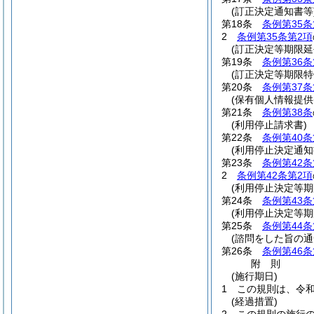
(訂正決定通知書等
第18条
条例第35条
2
条例第35条第2項
(訂正決定等期限延
第19条
条例第36条
(訂正決定等期限特
第20条
条例第37条
(保有個人情報提供
第21条
条例第38条
(利用停止請求書)
第22条
条例第40条
(利用停止決定通知
第23条
条例第42条
2
条例第42条第2項
(利用停止決定等期
第24条
条例第43条
(利用停止決定等期
第25条
条例第44条
(諮問をした旨の通
第26条
条例第46条
附
則
(施行期日)
1
この規則は、令和
(経過措置)