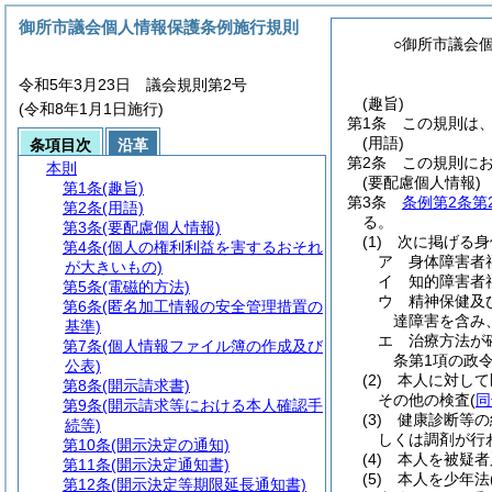
御所市議会個人情報保護条例施行規則
○御所市議会
令和5年3月23日 議会規則第2号
(趣旨)
(令和8年1月1日施行)
第1条
この規則は
(用語)
条項目次
沿革
第2条
この規則に
本則
(要配慮個人情報)
第1条
(趣旨)
第3条
条例第2条第
第2条
(用語)
る。
第3条
(要配慮個人情報)
(1)
次に掲げる身
第4条
(個人の権利利益を害するおそれ
ア
身体障害者
が大きいもの)
イ
知的障害者
第5条
(電磁的方法)
ウ
精神保健及
第6条
(匿名加工情報の安全管理措置の
達障害を含み
基準)
エ
治療方法が
第7条
(個人情報ファイル簿の作成及び
条第1項の政
公表)
(2)
本人に対して
第8条
(開示請求書)
その他の検査
(
同
第9条
(開示請求等における本人確認手
(3)
健康診断等の
続等)
しくは調剤が行
第10条
(開示決定の通知)
(4)
本人を被疑者
第11条
(開示決定通知書)
(5)
本人を少年法
第12条
(開示決定等期限延長通知書)