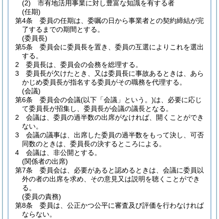
(2)
市有地活用事業に対し豊富な知識を有する者
(任期)
第4条
委員の任期は、委嘱の日から事業者との契約締結が完
了するまでの期間とする。
(委員長)
第5条
委員会に委員長を置き、委員の互選によりこれを選出
する。
2
委員長は、委員会の会務を総理する。
3
委員長が欠けたとき、又は委員長に事故あるときは、あら
かじめ委員長が指名する委員がその職務を代理する。
(会議)
第6条
委員会の会議
(以下「会議」という。)
は、必要に応じ
て委員長が招集し、委員長が会議の議長となる。
2
会議は、委員の過半数の出席がなければ、開くことができ
ない。
3
会議の議事は、出席した委員の過半数をもって決し、可否
同数のときは、委員長の決するところによる。
4
会議は、非公開とする。
(関係者の出席)
第7条
委員会は、必要があると認めるときは、会議に委員以
外の者の出席を求め、その意見又は説明を聴くことができ
る。
(委員の責務)
第8条
委員は、公正かつ公平に審査及び評価を行わなければ
ならない。