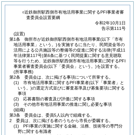
○近鉄御所駅西側市有地活用事業に関するPFI事業者審
査委員会設置要綱
令和2年10月1日
告示第111号
(設置)
第1条
御所市が近鉄御所駅西側市有地活用事業
(以下「市有
地活用事業」という。)
を実施するに当たり、民間資金等の
活用による公共施設等の整備等の促進に関する法律
(平成11
年法律第117号)
第6条に基づく民間提案に関する意見聴取
等を行うため、近鉄御所駅西側市有地活用事業に関するPFI
事業者審査委員会
(以下「委員会」という。)
を設置する。
(所掌事務)
第2条
委員会は、次に掲げる事項について所掌する。
(1)
市有地活用事業に関するPFI事業者
(以下「事業者」と
いう。)
の選定方式並びに審査基準及び募集要項に関する
事項
(2)
応募書類の審査及び評価に関する事項
(3)
その他市有地活用事業の推進に関し必要な事項
(組織)
第3条
委員会は、委員5人以内で組織する。
2
委員は、次に掲げる者のうちから市長が委嘱する。
(1)
PFI事業の実施に関する金融、法務、技術等の専門分
野に関する有識者