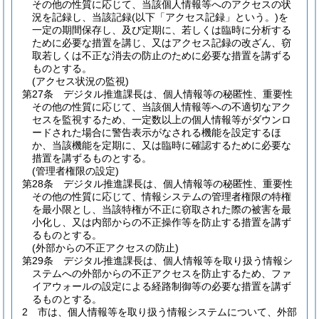
その他の性質に応じて、当該個人情報等へのアクセスの状
況を記録し、当該記録
(以下「アクセス記録」という。)
を
一定の期間保存し、及び定期に、若しくは臨時に分析する
ために必要な措置を講じ、又はアクセス記録の改ざん、窃
取若しくは不正な消去の防止のために必要な措置を講ずる
ものとする。
(アクセス状況の監視)
第27条
デジタル推進課長は、個人情報等の秘匿性、重要性
その他の性質に応じて、当該個人情報等への不適切なアク
セスを監視するため、一定数以上の個人情報等がダウンロ
ードされた場合に警告表示がなされる機能を設定するほ
か、当該機能を定期に、又は臨時に確認するために必要な
措置を講ずるものとする。
(管理者権限の設定)
第28条
デジタル推進課長は、個人情報等の秘匿性、重要性
その他の性質に応じて、情報システムの管理者権限の特権
を最小限とし、当該特権が不正に窃取された際の被害を最
小化し、又は内部からの不正操作等を防止する措置を講ず
るものとする。
(外部からの不正アクセスの防止)
第29条
デジタル推進課長は、個人情報等を取り扱う情報シ
ステムへの外部からの不正アクセスを防止するため、ファ
イアウォールの設定による経路制御等の必要な措置を講ず
るものとする。
2
市は、個人情報等を取り扱う情報システムについて、外部