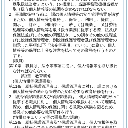
務取扱担当者」という。)
を指定し、当該事務取扱担当者が
取り扱う個人情報等の範囲を定めなければならない。
2
事務取扱担当者は、課の個人情報等の安全管理措置を講ず
るため、個人情報等を取得し、保管し、利用し、提供し、
開示し、訂正し、利用停止し、若しくは廃棄し、又は委託
処理等の個人情報等を取り扱う業務に従事する際、法及び
保護法並びにその他の関連法令、この訓令その他の規程並
びに総括保護管理者、副総括保護管理者及び保護管理者の
指示した事項
(以下「法令等事項」という。)
に従い、個人
情報等の保護に十分な注意を払ってその業務を行うものと
する。
(職員)
第10条
職員は、法令等事項に従い、個人情報等を取り扱わ
なければならない。
第3章
教育研修
(個人情報等保護研修)
第11条
総括保護管理者は、保護管理者に対し、課における
個人情報等の適正な管理のために必要な教育研修を行う。
2
総括保護管理者及び保護管理者は、個人情報等の取扱いに
従事する職員に対し、個人情報等の取扱いについて理解を
深め、個人情報等の保護に関する意識の高揚を図るため、
啓発その他必要な教育研修を行う。
(情報セキュリティ等の研修及び訓練)
第12条
総括保護管理者及び保護管理者は、個人情報等を取
り扱う情報システムの管理に関する事務に従事する職員に