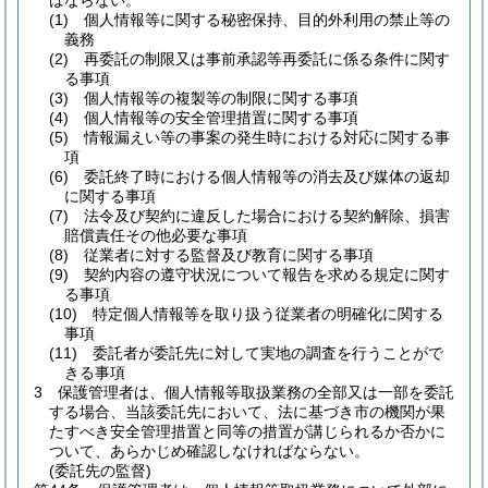
ばならない。
(1)
個人情報等に関する秘密保持、目的外利用の禁止等の
義務
(2)
再委託の制限又は事前承認等再委託に係る条件に関す
る事項
(3)
個人情報等の複製等の制限に関する事項
(4)
個人情報等の安全管理措置に関する事項
(5)
情報漏えい等の事案の発生時における対応に関する事
項
(6)
委託終了時における個人情報等の消去及び媒体の返却
に関する事項
(7)
法令及び契約に違反した場合における契約解除、損害
賠償責任その他必要な事項
(8)
従業者に対する監督及び教育に関する事項
(9)
契約内容の遵守状況について報告を求める規定に関す
る事項
(10)
特定個人情報等を取り扱う従業者の明確化に関する
事項
(11)
委託者が委託先に対して実地の調査を行うことがで
きる事項
3
保護管理者は、個人情報等取扱業務の全部又は一部を委託
する場合、当該委託先において、法に基づき市の機関が果
たすべき安全管理措置と同等の措置が講じられるか否かに
ついて、あらかじめ確認しなければならない。
(委託先の監督)