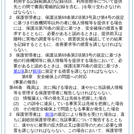
利用する記録範囲及び記録項目、利用形態等について提供
先との間で書面
(電磁的記録を含む。)
を取り交わさなけれ
ばならない。
2
保護管理者は、保護法第69条第2項第3号及び第4号の規定
に基づき行政機関等以外の者に個人情報等を提供する場合
には、保護法第70条の規定に基づき、安全確保の措置を要
求するとともに、必要があると認めるときは、提供前又は
随時に実地の調査等を行い、措置状況を確認してその結果
を記録するとともに、改善要求等の措置を講じなければな
らない。
3
保護管理者は、保護法第69条第2項第3号の規定に基づき
他の行政機関等に個人情報等を提供する場合において、必
要があると認めるときは、保護法第70条の規定に基づき、
第1項
及び
前項
に規定する措置を講じなければならない。
第8章
安全確保上の問題への対応
(事案の報告)
第46条
職員は、次に掲げる場合は、速やかに当該個人情報
等を管理する保護管理者に報告しなければならない。
(1)
情報漏えい等の発生又は兆候を把握した場合
(2)
この訓令に違反している事実又は兆候を把握した場合
(3)
その他安全確保上で問題となる事案が発生した場合
2
保護管理者は、
前項
の規定により報告を受けた場合は、直
ちに副総括保護管理者に当該事案について報告するととも
に、速やかに被害の拡大防止又は復旧等のために必要な措
置を講じなければならない。
この場合において、保護管理