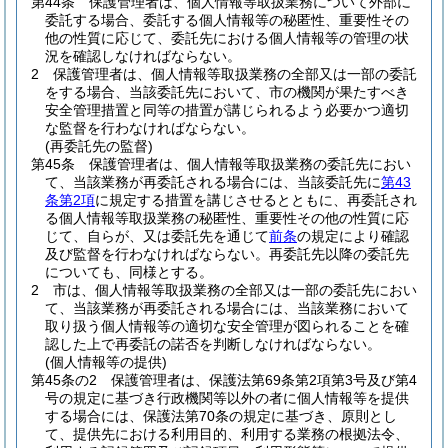
第44条
保護管理者は、個人情報等取扱業務について外部に
委託する場合、委託する個人情報等の秘匿性、重要性その
他の性質に応じて、委託先における個人情報等の管理の状
況を確認しなければならない。
2
保護管理者は、個人情報等取扱業務の全部又は一部の委託
をする場合、当該委託先において、市の機関が果たすべき
安全管理措置と同等の措置が講じられるよう必要かつ適切
な監督を行わなければならない。
(再委託先の監督)
第45条
保護管理者は、個人情報等取扱業務の委託先におい
て、当該業務が再委託される場合には、当該委託先に
第43
条第2項
に規定する措置を講じさせるとともに、再委託され
る個人情報等取扱業務の秘匿性、重要性その他の性質に応
じて、自らが、又は委託先を通じて
前条
の規定により確認
及び監督を行わなければならない。
再委託先以降の委託先
についても、同様とする。
2
市は、個人情報等取扱業務の全部又は一部の委託先におい
て、当該業務が再委託される場合には、当該業務において
取り扱う個人情報等の適切な安全管理が図られることを確
認した上で再委託の諾否を判断しなければならない。
(個人情報等の提供)
第45条の2
保護管理者は、保護法第69条第2項第3号及び第4
号の規定に基づき行政機関等以外の者に個人情報等を提供
する場合には、保護法第70条の規定に基づき、原則とし
て、提供先における利用目的、利用する業務の根拠法令、