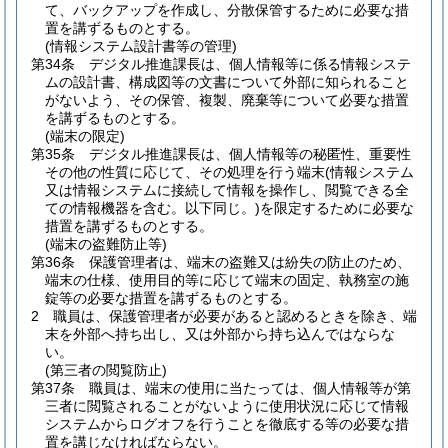
て、バックアップを作成し、分散保管するために必要な措
置を講ずるものとする。
(情報システム設計書等の管理)
第34条
デジタル推進課長は、個人情報等に係る情報システ
ムの設計書、構成図等の文書について外部に知られること
がないよう、その保管、複製、廃棄等について必要な措置
を講ずるものとする。
(端末の限定)
第35条
デジタル推進課長は、個人情報等の秘匿性、重要性
その他の性質に応じて、その処理を行う端末
(情報システム
又は情報システムに接続して情報を操作し、閲覧できる全
ての情報機器を含む。以下同じ。)
を限定するために必要な
措置を講ずるものとする。
(端末の盗難防止等)
第36条
保護管理者は、端末の盗難又は紛失の防止のため、
端末の仕様、使用目的等に応じて端末の固定、執務室の施
錠等の必要な措置を講ずるものとする。
2
職員は、保護管理者が必要があると認めるときを除き、端
末を外部へ持ち出し、又は外部から持ち込んではならな
い。
(第三者の閲覧防止)
第37条
職員は、端末の使用に当たっては、個人情報等が第
三者に閲覧されることがないように使用状況に応じて情報
システムからログオフを行うことを徹底する等の必要な措
置を講じなければならない。