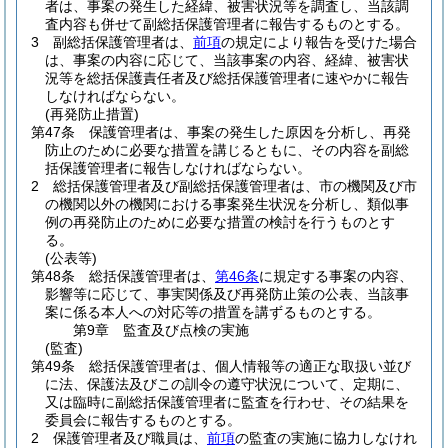
者は、事案の発生した経緯、被害状況等を調査し、当該調
査内容も併せて副総括保護管理者に報告するものとする。
3
副総括保護管理者は、
前項
の規定により報告を受けた場合
は、事案の内容に応じて、当該事案の内容、経緯、被害状
況等を総括保護責任者及び総括保護管理者に速やかに報告
しなければならない。
(再発防止措置)
第47条
保護管理者は、事案の発生した原因を分析し、再発
防止のために必要な措置を講じるともに、その内容を副総
括保護管理者に報告しなければならない。
2
総括保護管理者及び副総括保護管理者は、市の機関及び市
の機関以外の機関における事案発生状況を分析し、類似事
例の再発防止のために必要な措置の検討を行うものとす
る。
(公表等)
第48条
総括保護管理者は、
第46条
に規定する事案の内容、
影響等に応じて、事実関係及び再発防止策の公表、当該事
案に係る本人への対応等の措置を講ずるものとする。
第9章
監査及び点検の実施
(監査)
第49条
総括保護管理者は、個人情報等の適正な取扱い並び
に法、保護法及びこの訓令の遵守状況について、定期に、
又は臨時に副総括保護管理者に監査を行わせ、その結果を
委員会に報告するものとする。
2
保護管理者及び職員は、
前項
の監査の実施に協力しなけれ