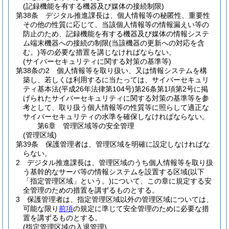
(記録機能を有する機器及び媒体の接続制限)
第38条
デジタル推進課長は、個人情報等の秘匿性、重要性
その他の性質に応じて、当該個人情報等の情報漏えい等の
防止のため、記録機能を有する機器及び媒体の情報システ
ム端末機器への接続の制限
(当該機器の更新への対応を含
む。)
等の必要な措置を講じなければならない。
(サイバーセキュリティに関する対策の基準等)
第38条の2
個人情報等を取り扱い、又は情報システムを構
築し、若しくは利用するに当たっては、サイバーセキュリ
ティ基本法
(平成26年法律第104号)
第26条第1項第2号に掲
げられたサイバーセキュリティに関する対策の基準等を参
考として、取り扱う個人情報等の性質等に照らして適正な
サイバーセキュリティの水準を確保しなければならない。
第6章
管理区域等の安全管理
(管理区域)
第39条
保護管理者は、管理区域を明確に設定しなければな
らない。
2
デジタル推進課長は、管理区域のうち個人情報等を取り扱
う基幹的なサーバ等の情報システムを設置する区域
(以下
「指定管理区域」という。)
について、この章に規定する安
全管理のための措置を講ずるものとする。
3
保護管理者は、指定管理区域以外の管理区域については、
可能な限り
前項
の規定に準じて安全管理のために必要な措
置を講ずるものとする。
(指定管理区域の入退管理)