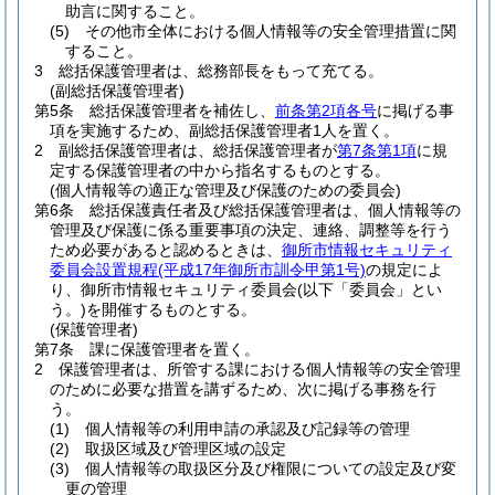
助言に関すること。
(5)
その他市全体における個人情報等の安全管理措置に関
すること。
3
総括保護管理者は、総務部長をもって充てる。
(副総括保護管理者)
第5条
総括保護管理者を補佐し、
前条第2項各号
に掲げる事
項を実施するため、副総括保護管理者1人を置く。
2
副総括保護管理者は、総括保護管理者が
第7条第1項
に規
定する保護管理者の中から指名するものとする。
(個人情報等の適正な管理及び保護のための委員会)
第6条
総括保護責任者及び総括保護管理者は、個人情報等の
管理及び保護に係る重要事項の決定、連絡、調整等を行う
ため必要があると認めるときは、
御所市情報セキュリティ
委員会設置規程
(平成17年御所市訓令甲第1号)
の規定によ
り、御所市情報セキュリティ委員会
(以下「委員会」とい
う。)
を開催するものとする。
(保護管理者)
第7条
課に保護管理者を置く。
2
保護管理者は、所管する課における個人情報等の安全管理
のために必要な措置を講ずるため、次に掲げる事務を行
う。
(1)
個人情報等の利用申請の承認及び記録等の管理
(2)
取扱区域及び管理区域の設定
(3)
個人情報等の取扱区分及び権限についての設定及び変
更の管理