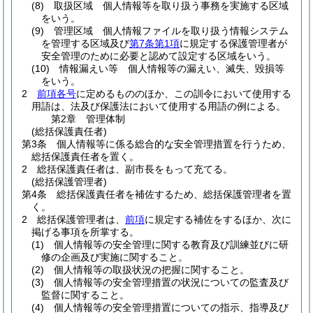
(8)
取扱区域 個人情報等を取り扱う事務を実施する区域
をいう。
(9)
管理区域 個人情報ファイルを取り扱う情報システム
を管理する区域及び
第7条第1項
に規定する保護管理者が
安全管理のために必要と認めて設定する区域をいう。
(10)
情報漏えい等 個人情報等の漏えい、滅失、毀損等
をいう。
2
前項各号
に定めるもののほか、この訓令において使用する
用語は、法及び保護法において使用する用語の例による。
第2章
管理体制
(総括保護責任者)
第3条
個人情報等に係る総合的な安全管理措置を行うため、
総括保護責任者を置く。
2
総括保護責任者は、副市長をもって充てる。
(総括保護管理者)
第4条
総括保護責任者を補佐するため、総括保護管理者を置
く。
2
総括保護管理者は、
前項
に規定する補佐をするほか、次に
掲げる事項を所掌する。
(1)
個人情報等の安全管理に関する教育及び訓練並びに研
修の企画及び実施に関すること。
(2)
個人情報等の取扱状況の把握に関すること。
(3)
個人情報等の安全管理措置の状況についての監査及び
監督に関すること。
(4)
個人情報等の安全管理措置についての指示、指導及び