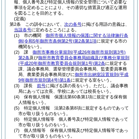
報、個人番号及び特定個人情報の安全管理について必要な
事項を定めることにより、その適切な措置及び適正な運用
を図ることを目的とする。
(定義)
第2条
この訓令において、
次の各号
に掲げる用語の意義は、
当該各号
に定めるところによる。
(1)
市の機関
御所市個人情報の保護に関する法律施行条
例
(令和5年御所市条例第2号)
第2条第1項
に規定する市の
機関をいう。
(2)
課
御所市事務分掌規則
(平成26年御所市規則第3号)
第2条
及び
御所市教育委員会事務局組織及び事務分掌規則
(平成20年御所市教育委員会規則第1号)
第2条
に規定する
課、議会事務局、選挙管理委員会事務局、監査委員事務
局、農業委員会事務局並びに
御所市出納室設置規則
(平成
9年御所市規則第4号)
第1条
に規定する室をいう。
(3)
課長
前号
に掲げる課の長をいう。
ただし、議会事務
局にあっては次長、学校にあっては校長をいう。
(4)
保有個人情報 保護法第60条第1項に規定する保有個
人情報をいう。
(5)
特定個人情報 法第2条第8項に規定するものであって
市が取り扱うものをいう。
(6)
特定個人情報等 個人番号及び特定個人情報であって
市が取り扱うものをいう。
(7)
個人情報等 保有個人情報及び特定個人情報等であっ
て市が取り扱うものをいう。