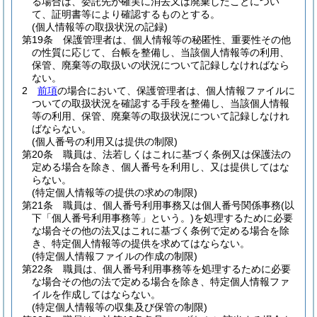
る場合は、委託先が確実に消去又は廃棄したことについ
て、証明書等により確認するものとする。
(個人情報等の取扱状況の記録)
第19条
保護管理者は、個人情報等の秘匿性、重要性その他
の性質に応じて、台帳を整備し、当該個人情報等の利用、
保管、廃棄等の取扱いの状況について記録しなければなら
ない。
2
前項
の場合において、保護管理者は、個人情報ファイルに
ついての取扱状況を確認する手段を整備し、当該個人情報
等の利用、保管、廃棄等の取扱状況について記録しなけれ
ばならない。
(個人番号の利用又は提供の制限)
第20条
職員は、法若しくはこれに基づく条例又は保護法の
定める場合を除き、個人番号を利用し、又は提供してはな
らない。
(特定個人情報等の提供の求めの制限)
第21条
職員は、個人番号利用事務又は個人番号関係事務
(以
下「個人番号利用事務等」という。)
を処理するために必要
な場合その他の法又はこれに基づく条例で定める場合を除
き、特定個人情報等の提供を求めてはならない。
(特定個人情報ファイルの作成の制限)
第22条
職員は、個人番号利用事務等を処理するために必要
な場合その他の法で定める場合を除き、特定個人情報ファ
イルを作成してはならない。
(特定個人情報等の収集及び保管の制限)