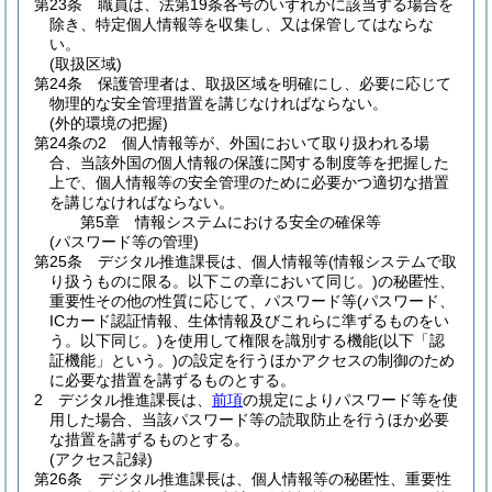
第23条
職員は、法第19条各号のいずれかに該当する場合を
除き、特定個人情報等を収集し、又は保管してはならな
い。
(取扱区域)
第24条
保護管理者は、取扱区域を明確にし、必要に応じて
物理的な安全管理措置を講じなければならない。
(外的環境の把握)
第24条の2
個人情報等が、外国において取り扱われる場
合、当該外国の個人情報の保護に関する制度等を把握した
上で、個人情報等の安全管理のために必要かつ適切な措置
を講じなければならない。
第5章
情報システムにおける安全の確保等
(パスワード等の管理)
第25条
デジタル推進課長は、個人情報等
(情報システムで取
り扱うものに限る。以下この章において同じ。)
の秘匿性、
重要性その他の性質に応じて、パスワード等
(パスワード、
ICカード認証情報、生体情報及びこれらに準ずるものをい
う。以下同じ。)
を使用して権限を識別する機能
(以下「認
証機能」という。)
の設定を行うほかアクセスの制御のため
に必要な措置を講ずるものとする。
2
デジタル推進課長は、
前項
の規定によりパスワード等を使
用した場合、当該パスワード等の読取防止を行うほか必要
な措置を講ずるものとする。
(アクセス記録)
第26条
デジタル推進課長は、個人情報等の秘匿性、重要性