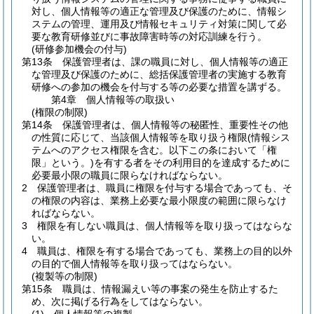
対し、個人情報等の適正な管理及び保護のために、情報シ
ステムの管理、運用及び情報セキュリティ対策に関して必
要な教育研修並びに事故障害時等の対応訓練を行う。
(研修参加機会の付与)
第13条
保護管理者は、課の職員に対し、個人情報等の適正
な管理及び保護のために、総括保護管理者の実施する教育
研修への参加の機会を付与する等の必要な措置を講ずる。
第4章
個人情報等の取扱い
(権限の制限)
第14条
保護管理者は、個人情報等の秘匿性、重要性その他
の性質に応じて、当該個人情報等を取り扱う権限
(情報シス
テムへのアクセス権限を含む。以下この条において「権
限」という。)
を有する者をその利用目的を達成するために
必要最小限の職員に限らなければならない。
2
保護管理者は、職員に権限を付与する場合であっても、そ
の権限の内容は、業務上必要な最小限度の範囲に限らなけ
ればならない。
3
権限を有しない職員は、個人情報等を取り扱ってはならな
い。
4
職員は、権限を有する場合であっても、業務上の目的以外
の目的で個人情報等を取り扱ってはならない。
(複製等の制限)
第15条
職員は、情報漏えい等の事案の発生を防止するた
め、次に掲げる行為をしてはならない。