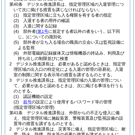
第40条
デジタル推進課長は、指定管理区域の入退管理につ
いて次に掲げる措置を講じなければならない。
(1)
指定管理区域に立ち入る権限を有する者の指定
(2)
入退する者の用件の確認
(3)
入退に関する記録
(4)
部外者
(
第1号
に規定する者以外の者をいう。以下同
じ。)
についての識別化
(5)
部外者が立ち入る場合の職員の立会い又は監視設備に
よる監視
(6)
外部電磁的記録媒体又は情報機器の持込み、利用及び
持ち出しの制限並びに検査
2
デジタル推進課長は、必要があると認めるときは、指定管
理区域の出入口の特定化による入退の管理の容易化、入退
室の制限に関する表示等の措置を講ずるものとする。
3
デジタル推進課長は、指定管理区域の入退の管理につい
て、必要があると認めるときは、次に掲げる事項を行うも
のとする。
(1)
認証機能の設定
(2)
前号
の設定により使用するパスワード等の管理
(指定管理区域の管理)
第41条
デジタル推進課長は、外部からの不正な侵入に備
え、指定管理区域に施錠装置、警報装置及び監視設備の設
置等の措置を講ずるものとする。
2
デジタル推進課長は、災害等に備え、指定管理区域に、耐
震、防火、防煙、防水等の必要な措置を講ずるとともに、