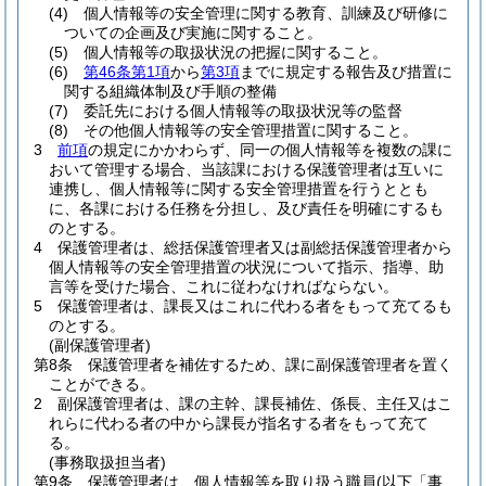
(4)
個人情報等の安全管理に関する教育、訓練及び研修に
ついての企画及び実施に関すること。
(5)
個人情報等の取扱状況の把握に関すること。
(6)
第46条第1項
から
第3項
までに規定する報告及び措置に
関する組織体制及び手順の整備
(7)
委託先における個人情報等の取扱状況等の監督
(8)
その他個人情報等の安全管理措置に関すること。
3
前項
の規定にかかわらず、同一の個人情報等を複数の課に
おいて管理する場合、当該課における保護管理者は互いに
連携し、個人情報等に関する安全管理措置を行うととも
に、各課における任務を分担し、及び責任を明確にするも
のとする。
4
保護管理者は、総括保護管理者又は副総括保護管理者から
個人情報等の安全管理措置の状況について指示、指導、助
言等を受けた場合、これに従わなければならない。
5
保護管理者は、課長又はこれに代わる者をもって充てるも
のとする。
(副保護管理者)
第8条
保護管理者を補佐するため、課に副保護管理者を置く
ことができる。
2
副保護管理者は、課の主幹、課長補佐、係長、主任又はこ
れらに代わる者の中から課長が指名する者をもって充て
る。
(事務取扱担当者)
第9条
保護管理者は、個人情報等を取り扱う職員
(以下「事