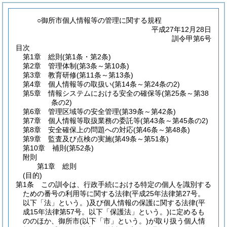
○御所市個人情報等の管理に関する規程
平成27年12月28日
訓令甲第6号
目次
第1章
総則
(第1条・第2条)
第2章
管理体制
(第3条～第10条)
第3章
教育研修
(第11条～第13条)
第4章
個人情報等の取扱い
(第14条～第24条の2)
第5章
情報システムにおける安全の確保等
(第25条～第38
条の2)
第6章
管理区域等の安全管理
(第39条～第42条)
第7章
個人情報等取扱業務の委託等
(第43条～第45条の2)
第8章
安全確保上の問題への対応
(第46条～第48条)
第9章
監査及び点検の実施
(第49条～第51条)
第10章
補則
(第52条)
附則
第1章
総則
(目的)
第1条
この訓令は、行政手続における特定の個人を識別する
ための番号の利用等に関する法律
(平成25年法律第27号。
以下「法」という。)
及び個人情報の保護に関する法律
(平
成15年法律第57号。以下「保護法」という。)
に定めるも
ののほか、御所市
(以下「市」という。)
が取り扱う個人情