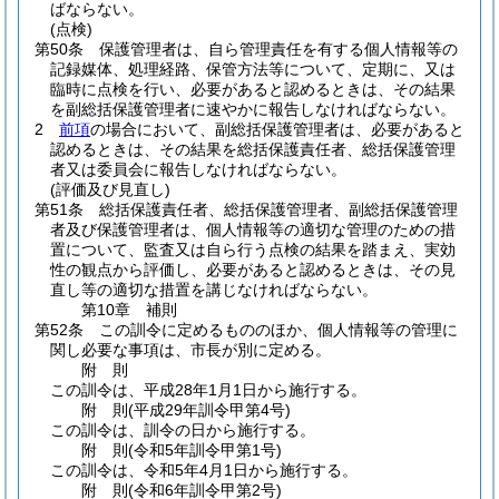
ばならない。
(点検)
第50条
保護管理者は、自ら管理責任を有する個人情報等の
記録媒体、処理経路、保管方法等について、定期に、又は
臨時に点検を行い、必要があると認めるときは、その結果
を副総括保護管理者に速やかに報告しなければならない。
2
前項
の場合において、副総括保護管理者は、必要があると
認めるときは、その結果を総括保護責任者、総括保護管理
者又は委員会に報告しなければならない。
(評価及び見直し)
第51条
総括保護責任者、総括保護管理者、副総括保護管理
者及び保護管理者は、個人情報等の適切な管理のための措
置について、監査又は自ら行う点検の結果を踏まえ、実効
性の観点から評価し、必要があると認めるときは、その見
直し等の適切な措置を講じなければならない。
第10章
補則
第52条
この訓令に定めるもののほか、個人情報等の管理に
関し必要な事項は、市長が別に定める。
附
則
この訓令は、平成28年1月1日から施行する。
附
則
(平成29年
訓令甲第4号)
この訓令は、訓令の日から施行する。
附
則
(令和5年
訓令甲第1号)
この訓令は、令和5年4月1日から施行する。
附
則
(令和6年
訓令甲第2号)