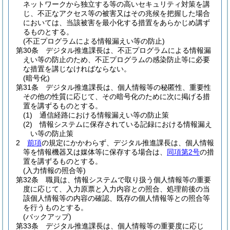
ネットワークから独立する等の高いセキュリティ対策を講
じ、不正なアクセス等の被害又はその兆候を把握した場合
においては、当該被害を最小化する措置をあらかじめ講ず
るものとする。
(不正プログラムによる情報漏えい等の防止)
第30条
デジタル推進課長は、不正プログラムによる情報漏
えい等の防止のため、不正プログラムの感染防止等に必要
な措置を講じなければならない。
(暗号化)
第31条
デジタル推進課長は、個人情報等の秘匿性、重要性
その他の性質に応じて、その暗号化のために次に掲げる措
置を講ずるものとする。
(1)
通信経路における情報漏えい等の防止策
(2)
情報システムに保存されている記録における情報漏え
い等の防止策
2
前項
の規定にかかわらず、デジタル推進課長は、個人情報
等を情報機器又は媒体等に保存する場合は、
同項第2号
の措
置を講ずるものとする。
(入力情報の照合等)
第32条
職員は、情報システムで取り扱う個人情報等の重要
度に応じて、入力原票と入力内容との照合、処理前後の当
該個人情報等の内容の確認、既存の個人情報等との照合等
を行うものとする。
(バックアップ)
第33条
デジタル推進課長は、個人情報等の重要度に応じ