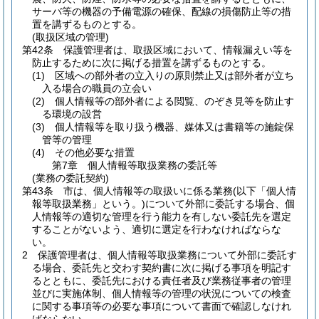
サーバ等の機器の予備電源の確保、配線の損傷防止等の措
置を講ずるものとする。
(取扱区域の管理)
第42条
保護管理者は、取扱区域において、情報漏えい等を
防止するために次に掲げる措置を講ずるものとする。
(1)
区域への部外者の立入りの原則禁止又は部外者が立ち
入る場合の職員の立会い
(2)
個人情報等の部外者による閲覧、のぞき見等を防止す
る環境の設営
(3)
個人情報等を取り扱う機器、媒体又は書籍等の施錠保
管等の管理
(4)
その他必要な措置
第7章
個人情報等取扱業務の委託等
(業務の委託契約)
第43条
市は、個人情報等の取扱いに係る業務
(以下「個人情
報等取扱業務」という。)
について外部に委託する場合、個
人情報等の適切な管理を行う能力を有しない委託先を選定
することがないよう、適切に選定を行わなければならな
い。
2
保護管理者は、個人情報等取扱業務について外部に委託す
る場合、委託先と交わす契約書に次に掲げる事項を明記す
るとともに、委託先における責任者及び業務従事者の管理
並びに実施体制、個人情報等の管理の状況についての検査
に関する事項等の必要な事項について書面で確認しなけれ