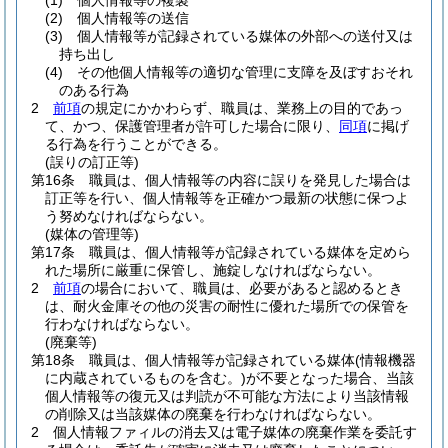
(1)
個人情報等の複製
(2)
個人情報等の送信
(3)
個人情報等が記録されている媒体の外部への送付又は
持ち出し
(4)
その他個人情報等の適切な管理に支障を及ぼすおそれ
のある行為
2
前項
の規定にかかわらず、職員は、業務上の目的であっ
て、かつ、保護管理者が許可した場合に限り、
同項
に掲げ
る行為を行うことができる。
(誤りの訂正等)
第16条
職員は、個人情報等の内容に誤りを発見した場合は
訂正等を行い、個人情報等を正確かつ最新の状態に保つよ
う努めなければならない。
(媒体の管理等)
第17条
職員は、個人情報等が記録されている媒体を定めら
れた場所に厳重に保管し、施錠しなければならない。
2
前項
の場合において、職員は、必要があると認めるとき
は、耐火金庫その他の災害の耐性に優れた場所での保管を
行わなければならない。
(廃棄等)
第18条
職員は、個人情報等が記録されている媒体
(情報機器
に内蔵されているものを含む。)
が不要となった場合、当該
個人情報等の復元又は判読が不可能な方法により当該情報
の削除又は当該媒体の廃棄を行わなければならない。
2
個人情報ファィルの消去又は電子媒体の廃棄作業を委託す