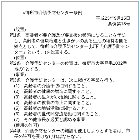
○御所市介護予防センター条例
平成23年9月15日
条例第18号
(設置)
第1条
高齢者が要介護及び要支援の状態になることを予防
し、高齢者の健康増進と生きがいのある生活の維持を図る
拠点として、御所市介護予防センター
(以下「介護予防セン
ター」という。)
を設置する。
(位置)
第2条
介護予防センターの位置は、御所市大字戸毛1032番
地の1とする。
(事業)
第3条
介護予防センターは、次に掲げる事業を行う。
(1)
高齢者の介護予防に関すること。
(2)
高齢者の健康の増進に関すること。
(3)
高齢者の生きがい活動に関すること。
(4)
高齢者の教養の向上に関すること。
(5)
高齢者の地域活動に関すること。
(6)
高齢者の世代間交流活動に関すること。
(7)
その他市長が必要と認める事業
(使用の許可)
第4条
介護予防センターの施設を使用しようとする者は、市
長の許可を受けなければならない。