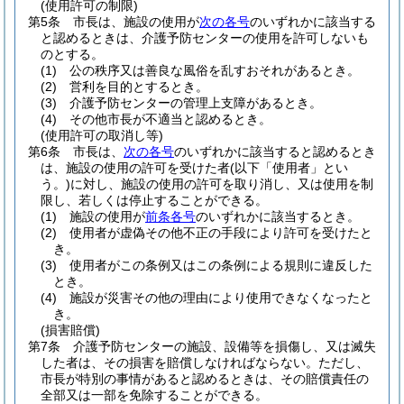
(使用許可の制限)
第5条
市長は、施設の使用が
次の各号
のいずれかに該当する
と認めるときは、介護予防センターの使用を許可しないも
のとする。
(1)
公の秩序又は善良な風俗を乱すおそれがあるとき。
(2)
営利を目的とするとき。
(3)
介護予防センターの管理上支障があるとき。
(4)
その他市長が不適当と認めるとき。
(使用許可の取消し等)
第6条
市長は、
次の各号
のいずれかに該当すると認めるとき
は、施設の使用の許可を受けた者
(以下「使用者」とい
う。)
に対し、施設の使用の許可を取り消し、又は使用を制
限し、若しくは停止することができる。
(1)
施設の使用が
前条各号
のいずれかに該当するとき。
(2)
使用者が虚偽その他不正の手段により許可を受けたと
き。
(3)
使用者がこの条例又はこの条例による規則に違反した
とき。
(4)
施設が災害その他の理由により使用できなくなったと
き。
(損害賠償)
第7条
介護予防センターの施設、設備等を損傷し、又は滅失
した者は、その損害を賠償しなければならない。
ただし、
市長が特別の事情があると認めるときは、その賠償責任の
全部又は一部を免除することができる。