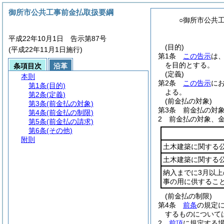
御所市公共工事前金払取扱要綱
○御所市公共
平成22年10月1日 告示第87号
(目的)
(平成22年11月1日施行)
第1条
この告示
は
を目的とする。
条項目次
沿革
(定義)
本則
第2条
この告示
に
第1条
(目的)
よる。
第2条
(定義)
(前金払の対象)
第3条
(前金払の対象)
第3条
前金払の対象
第4条
(前金払の制限)
2
前金払の対象、
第5条
(前金払の請求)
第6条
(その他)
附則
土木建築に関する
土木建築に関する
納入までに3月以
事の用に供するこ
(前金払の制限)
第4条
前条
の規定
するものについて
2
前項
に規定する