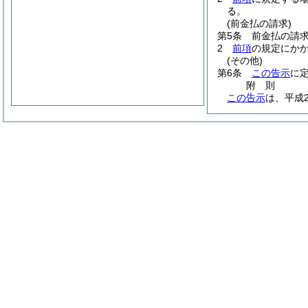
る。
(前金払の請求)
第5条
前金払の請
2
前項
の規定にか
(その他)
第6条
この告示
に
附
則
この告示
は、平成