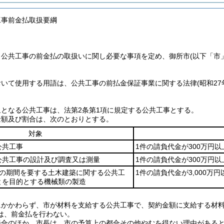
工事前金払取扱要綱
、公共工事の前金払の取扱いに関し必要な事項を定め、御所市
(以下「市
おいて使用する用語は、公共工事の前払金保証事業に関する法律
(昭和2
となる公共工事は、法第2条第1項に規定する公共工事とする。
金額及び割合は、次のとおりとする。
対象
公共工事
1件の請負代金が300万円以
公共工事の設計及び調査又は測量
1件の請負代金が300万円以
上の期間を要する土木建築に関する公共工
1件の請負代金が3,000万円
とを目的とする機械類の製造
にかかわらず、市が材料を支給する公共工事で、契約金額に支給する材料
は、前金払を行わない。
場合のほか、市長は、市の予算上の都合その他やむを得ない理由がある