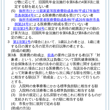
び数に応じて、旧国民年金法施行令第6条の4第3項に規
定する額を超えない者
(5)
御所市ひとり親家庭等医療費助成条例
(平成17年御所
市条例第4号)
による医療費の助成を受けていない者
(6)
御所市精神障害者医療費助成条例
(平成26年御所市条
例第24号)
による医療費の助成を受けていない者
2
前項第3号
及び
第4号
に規定する所得の範囲及びその額の
計算方法は、旧国民年金法施行令第6条及び第6条の2の規
定の例による。
3
第1項第1号
の場合において、1歳以上の者とは、1歳に達
する日の属する月の翌月の初日以降の者とする。
(助成の範囲)
第3条
医療費の助成は、
前条
の要件に該当する者
(以下「対
象者」という。)
の疾病又は負傷について国民健康保険法、
社会保険各法その他の法令の規定により医療に関する給付
が行われた場合における医療費のうち、当該法令の規定に
よって対象者が負担した額から次に掲げる額を控除した額
に相当する額
(以下「助成金」という。)
について行うもの
とする。
(1)
入院時の食事療養にかかる標準負担額に相当する額
(2)
入院時の生活療養に係る標準負担額に相当する額
(3)
法令の規定による払戻額その他これに相当するものが
支給されている場合は、その額に相当する額
(4)
市長が別に規則で定める額
(助成の方法)