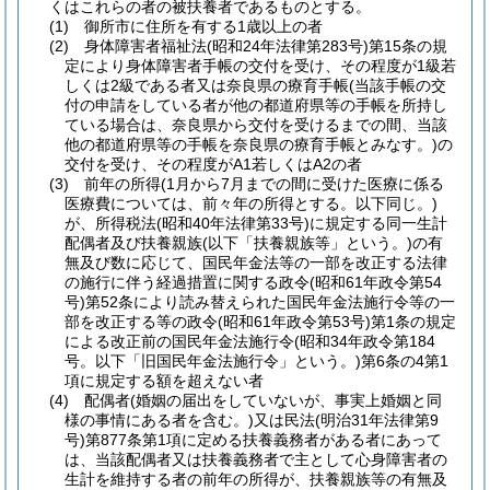
くはこれらの者の被扶養者であるものとする。
(1)
御所市に住所を有する1歳以上の者
(2)
身体障害者福祉法
(昭和24年法律第283号)
第15条の規
定により身体障害者手帳の交付を受け、その程度が1級若
しくは2級である者又は奈良県の療育手帳
(当該手帳の交
付の申請をしている者が他の都道府県等の手帳を所持し
ている場合は、奈良県から交付を受けるまでの間、当該
他の都道府県等の手帳を奈良県の療育手帳とみなす。)
の
交付を受け、その程度がA1若しくはA2の者
(3)
前年の所得
(1月から7月までの間に受けた医療に係る
医療費については、前々年の所得とする。以下同じ。)
が、所得税法
(昭和40年法律第33号)
に規定する同一生計
配偶者及び扶養親族
(以下「扶養親族等」という。)
の有
無及び数に応じて、国民年金法等の一部を改正する法律
の施行に伴う経過措置に関する政令
(昭和61年政令第54
号)
第52条により読み替えられた国民年金法施行令等の一
部を改正する等の政令
(昭和61年政令第53号)
第1条の規定
による改正前の国民年金法施行令
(昭和34年政令第184
号。以下「旧国民年金法施行令」という。)
第6条の4第1
項に規定する額を超えない者
(4)
配偶者
(婚姻の届出をしていないが、事実上婚姻と同
様の事情にある者を含む。)
又は民法
(明治31年法律第9
号)
第877条第1項に定める扶養義務者がある者にあって
は、当該配偶者又は扶養義務者で主として心身障害者の
生計を維持する者の前年の所得が、扶養親族等の有無及