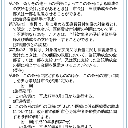
第7条
偽りその他不正の手段によってこの条例による助成金
の支給を受けた者があるときは、市長は、当該助成金の全
部又は一部を返還させることができる。
(受給資格登録等の停止)
第7条の2
市長は、別に定める医療費貸付制度の対象者とし
て認定した対象者が、医療費貸付制度の利用について著し
く不適切な行為をしたときは、当該対象者の受給者資格登
録及び助成金の支給を停止することができる。
(損害賠償との調整)
第7条の3
市長は、対象者が疾病又は負傷に関し損害賠償を
受けたときは、その価額の限度において、当該助成金の全
部若しくは一部を支給せず、又は既に支給した当該助成金
の額に相当する金額を返還させることができる。
(委任)
第8条
この条例に規定するもののほか、この条例の施行に関
し必要な事項は市長が別に定める。
附
則
(施行期日)
1
この条例は、平成17年8月1日から施行する。
(経過措置)
2
この条例の施行の日前に行われた医療に係る医療費の助成
については、改正前の御所市心身障害者医療費の助成に関
する条例の例による。
附
則
(平成20年
条例第7号)
1
この条例は、平成20年4月1日から施行する。