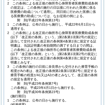
2
この条例による改正後の御所市心身障害者医療費助成条例
の規定は、この条例の施行の日以後に行われた医療に係る
医療費の助成について適用し、同日前に行われた医療に係
る医療費の助成については、なお従前の例による。
附
則
(平成22年
条例第13号)
1
この条例は、公布の日から施行し、平成22年6月1日から
適用する。
2
この条例による改正前の御所市心身障害者医療費助成条例
(以下「改正前の条例」という。)
第2条第1項第2号の規定に
該当して交付された改正前の条例第4条第1項に規定する証
明書は、当該証明書の有効期間の満了する日までの間は、
この条例による改正後の御所市心身障害者医療費助成条例
(以下「改正後の条例」という。)
第2条第1項第2号の規定に
該当して交付された改正後の条例第4条第1項に規定する証
明書とみなす。
3
この条例の施行の日前に奈良県から交付された療育手帳の
程度がAの者は、改正後の条例第2条第1項第2号に規定する
療育手帳の程度がA1又はA2の者とみなして、改正後の条例
の規定を適用する。
附
則
(平成23年
条例第7号)
この条例は、平成23年4月1日から施行する。
附
則
(平成30年
条例第23号)
(施行期日)
1
この条例は、公布の日から施行する。
(経過措置)