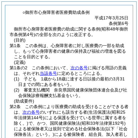
○御所市心身障害者医療費助成条例
平成17年3月25日
条例第6号
御所市心身障害者医療費の助成に関する条例(昭和48年御所
市条例第4号)の全部を次のように改正する。
(目的)
第1条
この条例は、心身障害者に対し医療費の一部を助成
し、もって心身障害者の健康の保持及び福祉の増進を図る
ことを目的とする。
(定義)
第1条の2
この条例において、
次の各号
に掲げる用語の意義
は、それぞれ
当該各号
に定めるところによる。
(1)
子ども 1歳から18歳に達する日以後の最初の3月31
日までの間にある者をいう。
(2)
審査支払機関 奈良県国民健康保険団体連合会及び社
会保険診療報酬支払基金をいう。
(助成要件)
第2条
この条例により医療費の助成を受けることができる者
は、
次の各号
のいずれにも該当する者
(生活保護法
(昭和25
年法律第144号)
による保護を受けている世帯に属する者を
除く。)
で、かつ、国民健康保険法
(昭和33年法律第192号)
による被保険者又は規則で定める社会保険各法
(以下「社会
保険各法」という。)
による被保険者、組合員、加入者若し