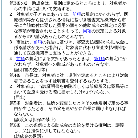
第3条の2
助成金は、規則に定めるところにより、対象者か
らの申請に基づいて支給する。
2
対象者が子どもにあっては、
前項
の規定にかかわらず、医
療機関等から提供される情報に基づき審査支払機関から市
長に当該給付に要した費用の額その他助成金の算定に必要
な事項が報告されたことをもって、
同項
の規定による対象
者からの申請があったものとみなす。
3
市長は、
前項
の報告に基づき、審査支払機関から助成金に
係る請求があった場合は、対象者に代わり審査支払機関を
通じて医療機関等に支払うことができる。
4
前項
の規定による支払があったときは、
第1項
の規定にか
かわらず、対象者への助成があったものとみなす。
(証明書の交付等)
第4条
市長は、対象者に対し規則で定めるところにより対象
者であることを示す証明書を交付するものとする。
2
対象者は、当該証明書を病院若しくは診療所又は薬局等に
おいて医療を受ける際に提示しなければならない。
(届出)
第5条
対象者は、住所を変更したときその他規則で定める事
由が生じたとき、その旨を速やかに市長に届け出なければ
ならない。
(譲渡又は担保の禁止)
第6条
この条例による助成金の支給を受ける権利は、譲渡
し、又は担保に供してはならない。
(助成金の返還)