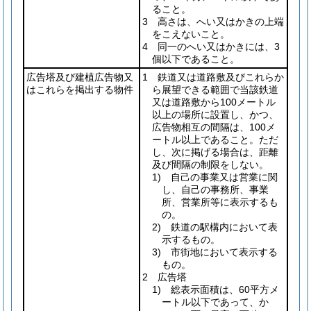
ること。
3 高さは、へい又はかきの上端
をこえないこと。
4 同一のへい又はかきには、3
個以下であること。
広告塔及び建植広告物又
1 鉄道又は道路敷及びこれらか
はこれらを掲出する物件
ら展望できる範囲で当該鉄道
又は道路敷から100メートル
以上の場所に設置し、かつ、
広告物相互の間隔は、100メ
ートル以上であること。ただ
し、次に掲げる場合は、距離
及び間隔の制限をしない。
1) 自己の事業又は営業に関
し、自己の事務所、事業
所、営業所等に表示するも
の。
2) 鉄道の駅構内において表
示するもの。
3) 市街地において表示する
もの。
2 広告塔
1) 総表示面積は、60平方メ
ートル以下であって、か