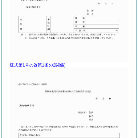
様式第1号の2
(第1条の2関係)