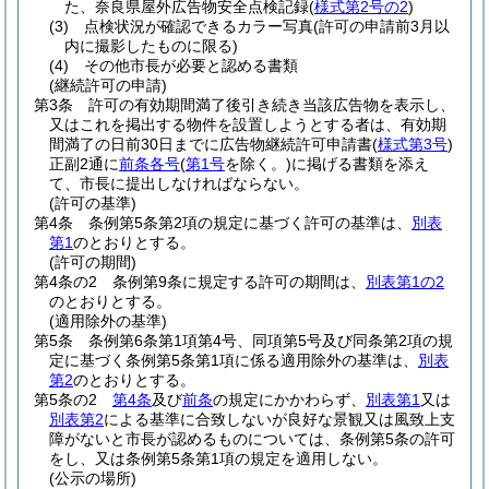
た、奈良県屋外広告物安全点検記録
(
様式第2号の2
)
(3)
点検状況が確認できるカラー写真
(許可の申請前3月以
内に撮影したものに限る)
(4)
その他市長が必要と認める書類
(継続許可の申請)
第3条
許可の有効期間満了後引き続き当該広告物を表示し、
又はこれを掲出する物件を設置しようとする者は、有効期
間満了の日前30日までに広告物継続許可申請書
(
様式第3号
)
正副2通に
前条各号
(
第1号
を除く。)
に掲げる書類を添え
て、市長に提出しなければならない。
(許可の基準)
第4条
条例第5条第2項の規定に基づく許可の基準は、
別表
第1
のとおりとする。
(許可の期間)
第4条の2
条例第9条に規定する許可の期間は、
別表第1の2
のとおりとする。
(適用除外の基準)
第5条
条例第6条第1項第4号、同項第5号及び同条第2項の規
定に基づく条例第5条第1項に係る適用除外の基準は、
別表
第2
のとおりとする。
第5条の2
第4条
及び
前条
の規定にかかわらず、
別表第1
又は
別表第2
による基準に合致しないが良好な景観又は風致上支
障がないと市長が認めるものについては、条例第5条の許可
をし、又は条例第5条第1項の規定を適用しない。
(公示の場所)