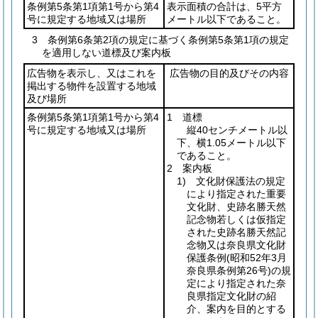
条例第5条第1項第1号から第4
表示面積の合計は、5平方
号に規定する地域又は場所
メートル以下であること。
3 条例第6条第2項の規定に基づく条例第5条第1項の規定
を適用しない道標及び案内板
広告物を表示し、又はこれを
広告物の目的及びその内容
掲出する物件を設置する地域
及び場所
条例第5条第1項第1号から第4
1 道標
号に規定する地域又は場所
縦40センチメートル以
下、横1.05メートル以下
であること。
2 案内板
1) 文化財保護法の規定
により指定された重要
文化財、史跡名勝天然
記念物若しくは仮指定
された史跡名勝天然記
念物又は奈良県文化財
保護条例
(昭和52年3月
奈良県条例第26号)
の規
定により指定された奈
良県指定文化財の紹
介、案内を目的とする