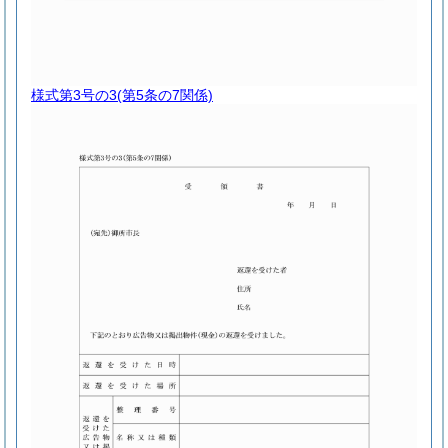
様式第3号の3
(第5条の7関係)