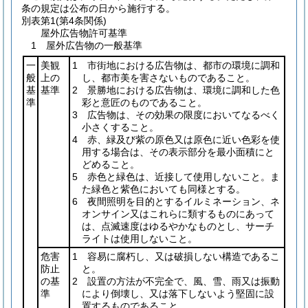
条の規定は公布の日から施行する。
別表第1
(第4条関係)
屋外広告物許可基準
1 屋外広告物の一般基準
一
美観
1 市街地における広告物は、都市の環境に調和
般
上の
し、都市美を害さないものであること。
基
基準
2 景勝地における広告物は、環境に調和した色
準
彩と意匠のものであること。
3 広告物は、その効果の限度においてなるべく
小さくすること。
4 赤、緑及び紫の原色又は原色に近い色彩を使
用する場合は、その表示部分を最小面積にと
どめること。
5 赤色と緑色は、近接して使用しないこと。ま
た緑色と紫色においても同様とする。
6 夜間照明を目的とするイルミネーション、ネ
オンサイン又はこれらに類するものにあって
は、点滅速度はゆるやかなものとし、サーチ
ライトは使用しないこと。
危害
1 容易に腐朽し、又は破損しない構造であるこ
防止
と。
の基
2 設置の方法が不完全で、風、雪、雨又は振動
準
により倒壊し、又は落下しないよう堅固に設
置するものであること。