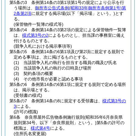
第5条の3
条例第14条の3第1項第1号の規定により公示を行
う場所は、
御所市公告式条例
(昭和33年御所市条例第1号)
第
2条第2項
に規定する掲示場
(以下「掲示場」という。)
とす
る。
(保管物件一覧簿の様式等)
第5条の4
条例第14条の3第2項の規定による保管物件一覧簿
は、
様式第3号の2
によるものとし、担当課の事務室に備え
付けるものとする。
(競争入札における掲示事項等)
第5条の5
条例第14条の6第1項及び第2項に規定する規則で
定める事項は、次に掲げるものとする。
(1)
当該競争入札の執行を担当する職員の職及び氏名
(2)
当該競争入札の執行の日時及び場所
(3)
契約条項の概要
(4)
その他市長が必要と認める事項
第5条の6
条例第14条の6第1項に規定する規則で定める場所
は、掲示場とする。
(受領書の様式)
第5条の7
条例第14条の8に規定する受領書は、
様式第3号の
3
による。
(許可の標識)
第6条
奈良県屋外広告物条例施行規則
(昭和35年6月奈良県
規則第34号。以下「奈良県規則」という。)
第5条の許可の
標識は、
様式第4号
による。
(住所氏名変更届)