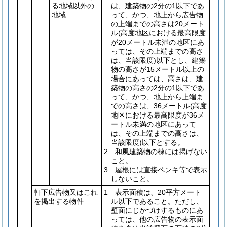
る地域以外の
は、建築物の2分の1以下であ
地域
って、かつ、地上から広告物
の上端までの高さは20メート
ル
(高度地区における最高限度
が20メートル未満の地区にあ
っては、その上端までの高さ
は、当該限度)
以下とし、建築
物の高さが15メートル以上の
場合にあっては、高さは、建
築物の高さの2分の1以下であ
って、かつ、地上から上端ま
での高さは、36メートル
(高度
地区における最高限度が36メ
ートル未満の地区にあって
は、その上端までの高さは、
当該限度)
以下とする。
2 和風建築物の棟には掲げない
こと。
3 屋根には直接ペンキ等で表示
しないこと。
軒下広告物又はこれ
1 表示面積は、20平方メート
を掲出する物件
ル以下であること。ただし、
壁面にじかづけするものにあ
っては、他の広告物の表示面