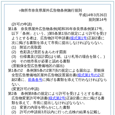
○御所市奈良県屋外広告物条例施行規則
平成14年3月26日
規則第14号
(許可の申請)
第1条
奈良県屋外広告物条例
(昭和35年奈良県条例第17号。
以下「条例」という。)
第5条第1項の規定により許可を受け
ようとする者は、広告物許可申請書
(
様式第1号
)
正副2通に
次に掲げる書類を添えて市長に提出しなければならない。
(1)
附近の見取図
(2)
色彩及び意匠をあらわす図面
(3)
仕様書及び設計図
(はり紙、はり札等の場合を除く。)
(4)
その他市長が必要と認める書類
(景観保全型広告整備地区の届出)
第1条の2
条例第5条の2第7項の規定による届出は、景観保
全型広告整備地区屋外広告物設置届出書
(
様式第1号の2
)
正
副2通に、
前条各号
に掲げる書類を添えて行わなければなら
ない。
(変更許可の申請)
第2条
条例第8条の規定により許可を受けようとする者は、
広告物変更許可申請書
(
様式第2号
)
正副2通に次に掲げる書
類を添えて、市長に提出しなければならない。
(1)
変更の内容を明らかにした書類
(2)
許可の申請前3月以内に行った点検の結果を記載し