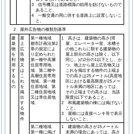
3 信号機又は道路標識の効用を妨げないもので
あること。
4 一般交通の用に供する道路上に設置しないこ
と。
2 屋外広告物の種類別基準
建
屋
第一種地域
1 高さは、建築物の高さ
(塔
築
上
都市計画法第2
屋、エレベーター室、水槽そ
物
広
章の規定によ
の他これらに類する建築物の
を
告
り定められた
屋上部分の高さは除く。以下
利
物
第一種中高層
同じ。)
の2分の1以下とし、か
用
又
住居専用地
つ、地上から屋上広告物又は
す
は
域、第二種中
これを掲出する物件の上端ま
る
こ
高層住居専用
での高さは25メートル
(高度地
も
れ
地域、第一種
区における最高限度が25メー
の
を
住居地域、第
トル未満の地区にあっては、
掲
二種住居地域
その上端までの高さは、当該
出
又は準住居地
限度)
以下であること。
す
域
2 和風建築物の棟には掲げない
る
こと。
物
3 屋根には直接ペンキ等で表示
件
しないこと。
第二種地域
1 建築物の高さが15メートル
第一種に掲げ
未満の場合にあっては、高さ