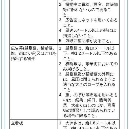
2 掲揚中に電線、煙突、建築物
等に触れないものであるこ
と。
3 広告面にネットを用いてある
こと。
4 風速5メートル以上の時には
掲揚しないこと。
5 気球に補助綱があること。
広告幕
(懸垂幕、横断幕、
1 懸垂幕は、縦10メートル以
旗、のぼり等)
又はこれを
下、横1.2メートル以下である
掲出する物件
こと。
2 横断幕は、繁華街においての
み掲げること。
3 懸垂幕及び横断幕の外周に
は、風圧に耐えられるように
適当な太さのロープを入れる
こと。
4 旗、のぼり等布地を用いるも
のは、祭典、縁日、臨時興
業、大売り出しのほか、商店
街の慣習として認められてい
る場合に限ること。
立看板
1 大きさは、縦1.8メートル以
下、横0.9メートル以下である