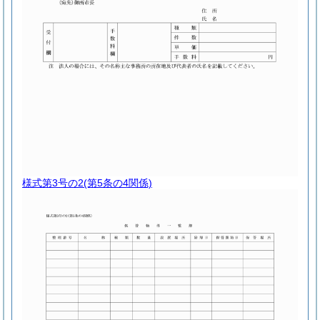
様式第3号の2
(第5条の4関係)