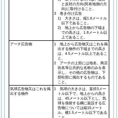
と反対の方向
(民有地側の方
向)
に取付けること。
3 巻き付け広告
1) 大きさは、縦1.8メートル
以下であること。
2) 地上から広告物の下端ま
での高さは、1.8メートル以
上であること。
アーチ広告物
1 地上から広告物又はこれを掲
出する物件の下端までの高さ
は、4.5メートル以上であるこ
と。
2 アーチの上部には地名、商店
街名等公共的な名称のみを表
示し、その他の広告物は、下
部柱部に掲出するものである
こと。
気球広告物又はこれを掲
1 気球の大きさは、直径3メー
出する物件
トル以下で、地上からの高さ
は、45メートル以下とし、気
球を係留する綱に架設する広
告物については縦15メート
ル、横1.5メートル以下である
こと。