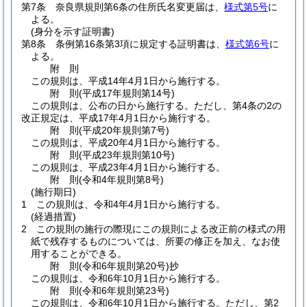
第7条
奈良県規則第6条の住所氏名変更届は、
様式第5号
に
よる。
(身分を示す証明書)
第8条
条例第16条第3項に規定する証明書は、
様式第6号
に
よる。
附
則
この規則は、平成14年4月1日から施行する。
附
則
(平成17年
規則第14号)
この規則は、公布の日から施行する。
ただし、第4条の2の
改正規定は、平成17年4月1日から施行する。
附
則
(平成20年
規則第7号)
この規則は、平成20年4月1日から施行する。
附
則
(平成23年
規則第10号)
この規則は、平成23年4月1日から施行する。
附
則
(令和4年
規則第8号)
(施行期日)
1
この規則は、令和4年4月1日から施行する。
(経過措置)
2
この規則の施行の際現にこの規則による改正前の様式の用
紙で残存するものについては、所要の修正を加え、なお使
用することができる。
附
則
(令和6年
規則第20号)
抄
この規則は、令和6年10月1日から施行する。
附
則
(令和6年
規則第23号)
この規則は、令和6年10月1日から施行する。
ただし、第2