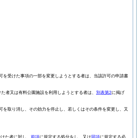
可を受けた事項の一部を変更しようとする者は、当該許可の申請書
けた者又は有料公園施設を利用しようとする者は、
別表第2
に掲げ
可を取り消し、その効力を停止し、若しくはその条件を変更し、又
。
受けた者に対し、
前項
に規定する処分をし、又は
同項
に規定する必