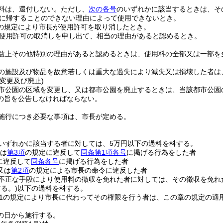
料は、還付しない。
ただし、
次の各号
のいずれかに該当するときは、そ
に帰することのできない理由によって使用できないとき。
の規定により市長が使用許可を取り消したとき。
使用許可の取消しを申し出て、相当の理由があると認めるとき。
益上その他特別の理由があると認めるときは、使用料の全部又は一部を
の施設及び物品を故意若しくは重大な過失により滅失又は損壊した者は
変更及び廃止)
市公園の区域を変更し、又は都市公園を廃止するときは、当該都市公園
の旨を公告しなければならない。
施行につき必要な事項は、市長が定める。
いずれかに該当する者に対しては、5万円以下の過料を科する。
は
第3項
の規定に違反して
同条第1項各号
に掲げる行為をした者
に違反して
同条各号
に掲げる行為をした者
又は
第2項
の規定による市長の命令に違反した者
不正な手段により使用料の徴収を免れた者に対しては、その徴収を免れ
る。)
以下の過料を科する。
11の規定により市長に代わってその権限を行う者は、この章の規定の適
の日から施行する。