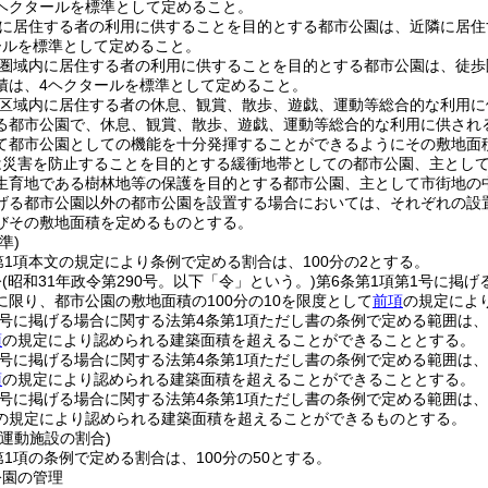
5ヘクタールを標準として定めること。
に居住する者の利用に供することを目的とする都市公園は、近隣に居住
ールを標準として定めること。
圏域内に居住する者の利用に供することを目的とする都市公園は、徒歩
積は、4ヘクタールを標準として定めること。
区域内に居住する者の休息、観賞、散歩、遊戯、運動等総合的な利用に
る都市公園で、休息、観賞、散歩、遊戯、運動等総合的な利用に供され
て都市公園としての機能を十分発揮することができるようにその敷地面
は災害を防止することを目的とする緩衝地帯としての都市公園、主とし
生育地である樹林地等の保護を目的とする都市公園、主として市街地の
げる都市公園以外の都市公園を設置する場合においては、それぞれの設
びその敷地面積を定めるものとする。
準)
第1項本文の規定により条例で定める割合は、100分の2とする。
令
(昭和31年政令第290号。以下「令」という。)
第6条第1項第1号に掲
に限り、都市公園の敷地面積の100分の10を限度として
前項
の規定によ
2号に掲げる場合に関する法第4条第1項ただし書の条例で定める範囲は、
項
の規定により認められる建築面積を超えることができることとする。
3号に掲げる場合に関する法第4条第1項ただし書の条例で定める範囲は、
項
の規定により認められる建築面積を超えることができることとする。
4号に掲げる場合に関する法第4条第1項ただし書の条例で定める範囲は、
の規定により認められる建築面積を超えることができるものとする。
運動施設の割合)
第1項の条例で定める割合は、100分の50とする。
公園の管理