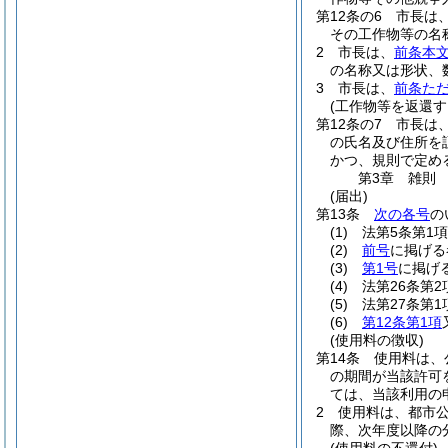
第12条の6
市長は
その工作物等の名
2
市長は、
前条本
の名称又は形状、
3
市長は、
前条た
(工作物等を返還す
第12条の7
市長は
の氏名及び住所を
かつ、規則で定め
第3章
雑則
(届出)
第13条
次の各号
の
(1)
法第5条第1
(2)
前号
に掲げる
(3)
第1号
に掲げ
(4)
法第26条第
(5)
法第27条第
(6)
第12条第1項
(使用料の徴収)
第14条
使用料は、
の期間が当該許可
ては、当該利用の
2
使用料は、都市
際、次年度以降の