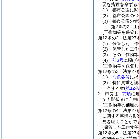
要な措置を命ずる
(1)
都市公園に関
(2)
都市公園の保
(3)
都市公園の管
第2章の2
工
(工作物等を保管し
第12条の2
法第2
(1)
保管した工作
(2)
保管した工作
(3)
その工作物等
(4)
前3号
に掲げ
(工作物等を保管し
第12条の3
法第2
(1)
前条各号
に掲
(2)
特に貴重と認
有する者
(
第12
2
市長は、
前項
に
でも関係者に自由
(工作物等の価額の
第12条の4
法第2
に関する事情を勘
見を聴くことがで
(保管した工作物等
第12条の5
法第2
作物等その他競争