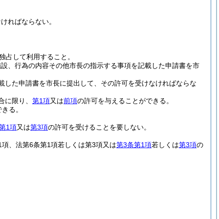
なければならない。
独占して利用すること。
施設、行為の内容その他市長の指示する事項を記載した申請書を市
載した申請書を市長に提出して、その許可を受けなければならな
合に限り、
第1項
又は
前項
の許可を与えることができる。
できる。
第1項
又は
第3項
の許可を受けることを要しない。
1項、法第6条第1項若しくは第3項又は
第3条第1項
若しくは
第3項
の