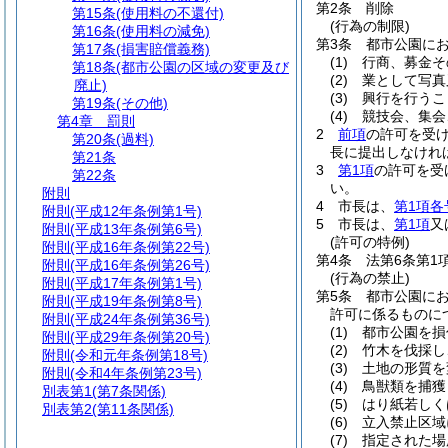
第2条
削除
第15条
(使用料の不還付)
(行為の制限)
第16条
(使用料の減免)
第3条
都市公園に
第17条
(損害賠償義務)
(1)
行商、募金そ
第18条
(都市公園の区域の変更及び
(2)
業として写真
廃止)
(3)
興行を行うこ
第19条
(その他)
(4)
競技会、集会
第4章
罰則
2
前項
の許可を受
第20条
(過料)
長に提出しなけれ
第21条
3
第1項
の許可を受
第22条
い。
附則
4
市長は、
第1項各
附則
(平成12年条例第1号)
5
市長は、
第1項
又
附則
(平成13年条例第6号)
(許可の特例)
附則
(平成16年条例第22号)
第4条
法第6条第1
附則
(平成16年条例第26号)
(行為の禁止)
附則
(平成17年条例第1号)
第5条
都市公園に
附則
(平成19年条例第8号)
許可に係るものに
附則
(平成24年条例第36号)
(1)
都市公園を損
附則
(平成29年条例第20号)
(2)
竹木を伐採し
附則
(令和元年条例第18号)
(3)
土地の形質を
附則
(令和4年条例第23号)
(4)
鳥獣類を捕獲
別表第1
(第7条関係)
(5)
はり紙若しく
別表第2
(第11条関係)
(6)
立入禁止区域
(7)
指定された場