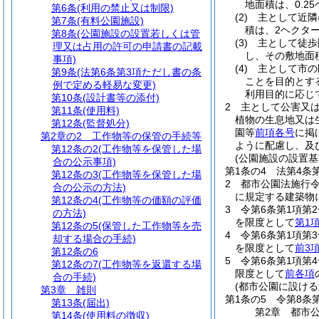
地面積は、0.2
第6条
(利用の禁止又は制限)
(2)
主として近隣
第7条
(有料公園施設)
積は、2ヘクタ
第8条
(公園施設の設置若しくは管
(3)
主として徒歩
理又は占用の許可の申請書の記載
し、その敷地面
事項)
(4)
主として市の
第9条
(法第6条第3項ただし書の条
ことを目的とす
例で定める軽易な変更)
利用目的に応じ
第10条
(設計書等の添付)
2
主として公害又
第11条
(使用料)
植物の生息地又は
第12条
(監督処分)
園等
前項各号
に掲
第2章の2
工作物等の保管の手続等
ように配慮し、及
第12条の2
(工作物等を保管した場
(公園施設の設置基
合の公示事項)
第1条の4
法第4条
第12条の3
(工作物等を保管した場
2
都市公園法施行
合の公示の方法)
に規定する建築物
第12条の4
(工作物等の価額の評価
3
令第6条第1項第
の方法)
を限度として
第1
第12条の5
(保管した工作物等を売
4
令第6条第1項第
却する場合の手続)
を限度として
前3
第12条の6
5
令第6条第1項第
第12条の7
(工作物等を返還する場
限度として
前各項
合の手続)
(都市公園に設ける
第3章
雑則
第1条の5
令第8条
第13条
(届出)
第2章
都市
第14条
(使用料の徴収)