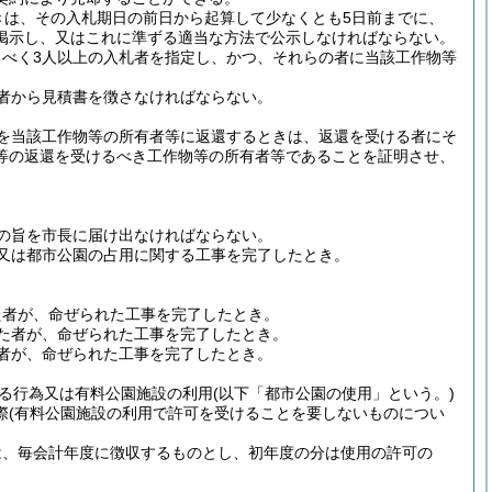
きは、その入札期日の前日から起算して少なくとも5日前までに、
掲示し、又はこれに準ずる適当な方法で公示しなければならない。
べく3人以上の入札者を指定し、かつ、それらの者に当該工作物等
者から見積書を徴さなければならない。
を当該工作物等の所有者等に返還するときは、返還を受ける者にそ
等の返還を受けるべき工作物等の所有者等であることを証明させ、
の旨を市長に届け出なければならない。
置又は都市公園の占用に関する工事を完了したとき。
た者が、命ぜられた工事を完了したとき。
れた者が、命ぜられた工事を完了したとき。
者が、命ぜられた工事を完了したとき。
る行為又は有料公園施設の利用
(以下「都市公園の使用」という。)
際
(有料公園施設の利用で許可を受けることを要しないものについ
は、毎会計年度に徴収するものとし、初年度の分は使用の許可の