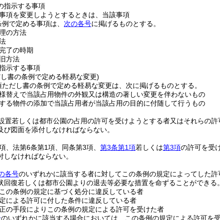
の指示する事項
事項を変更しようとするときは、当該事項
条例で定める事項は、
次の各号
に掲げるものとする。
理の方法
法
完了の時期
旧方法
指示する事項
だし書の条例で定める軽易な変更)
項ただし書の条例で定める軽易な変更は、次に掲げるものとする。
様替えで当該占用物件の外観又は構造の著しい変更を伴わないもの
する物件の添加で当該占用者が当該占用の目的に付随して行うもの
設置若しくは都市公園の占用の許可を受けようとする者又はそれらの許
及び図面を添付しなければならない。
1項、法第6条第1項、同条第3項、
第3条第1項
若しくは
第3項
の許可を受
付しなければならない。
の各号
のいずれかに該当する者に対してこの条例の規定によってした許
状回復若しくは都市公園よりの退去等必要な措置を命ずることができる
この条例の規定に基づく処分に違反している者
定による許可に付した条件に違反している者
正の手段によりこの条例の規定による許可を受けた者
号
のいずれかに該当する場合においては、この条例の規定による許可を