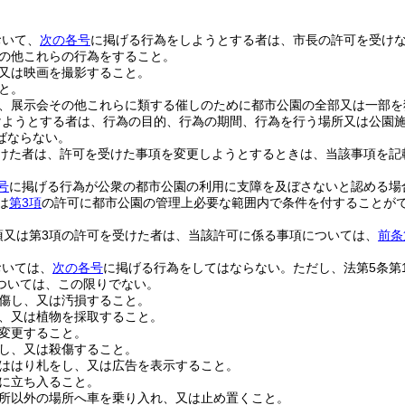
おいて、
次の各号
に掲げる行為をしようとする者は、市長の許可を受け
の他これらの行為をすること。
又は映画を撮影すること。
と。
、展示会その他これらに類する催しのために都市公園の全部又は一部を
けようとする者は、行為の目的、行為の期間、行為を行う場所又は公園
ばならない。
けた者は、許可を受けた事項を変更しようとするときは、当該事項を記
号
に掲げる行為が公衆の都市公園の利用に支障を及ぼさないと認める場
は
第3項
の許可に都市公園の管理上必要な範囲内で条件を付することが
項又は第3項の許可を受けた者は、当該許可に係る事項については、
前条
おいては、
次の各号
に掲げる行為をしてはならない。
ただし、法第5条第
ついては、この限りでない。
傷し、又は汚損すること。
、又は植物を採取すること。
変更すること。
し、又は殺傷すること。
ははり札をし、又は広告を表示すること。
に立ち入ること。
所以外の場所へ車を乗り入れ、又は止め置くこと。