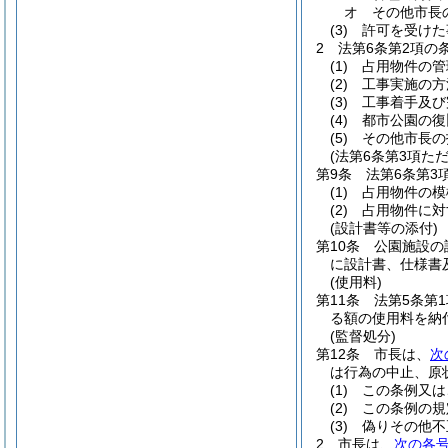
オ
その他市長
(3)
許可を受けた
2
法第6条第2項の
(1)
占用物件の管
(2)
工事実施の方
(3)
工事着手及び
(4)
都市公園の復
(5)
その他市長の
(法第6条第3項た
第9条
法第6条第3
(1)
占用物件の模
(2)
占用物件に対
(設計書等の添付)
第10条
公園施設の
に設計書、仕様書
(使用料)
第11条
法第5条第
る額の使用料を納
(監督処分)
第12条
市長は、
次
は行為の中止、原
(1)
この条例又は
(2)
この条例の規
(3)
偽りその他不
2
市長は、
次の各