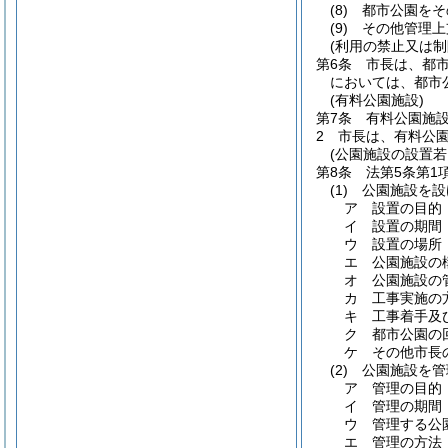
(8)
都市公園をそ
(9)
その他管理上
(利用の禁止又は制
第6条
市長は、都
においては、都市
(有料公園施設)
第7条
有料公園施
2
市長は、有料公
(公園施設の設置
第8条
法第5条第1
(1)
公園施設を設
ア
設置の目的
イ
設置の期間
ウ
設置の場所
エ
公園施設の
オ
公園施設の
カ
工事実施の
キ
工事着手及
ク
都市公園の
ケ
その他市長
(2)
公園施設を管
ア
管理の目的
イ
管理の期間
ウ
管理する公
エ
管理の方法