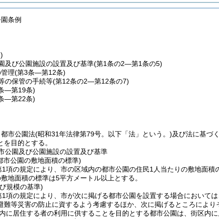
公園条例
)
園及び公園施設の設置及び基準
(第1条の2―第1条の5)
の管理
(第3条―第12条)
等の保管の手続等
(第12条の2―第12条の7)
3条―第19条)
0条―第22条)
、都市公園法
(昭和31年法律第79号。以下「法」という。)
及び法に基づ
とを目的とする。
市公園及び公園施設の設置及び基準
都市公園の敷地面積の標準)
第1項の規定により、市の区域内の都市公園の住民1人当たりの敷地面積
の敷地面積の標準は5平方メートル以上とする。
び規模の基準)
第1項の規定により、市が次に掲げる都市公園を設置する場合において
避難等災害の防止に資するよう考慮するほか、次に掲げるところにより
内に居住する者の利用に供することを目的とする都市公園は、街区内に