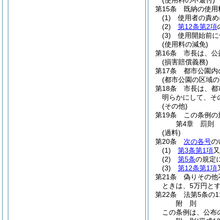
(使用料の不還付)
第15条
既納の使用
(1)
使用者の責め
(2)
第12条第2項
(3)
使用開始前に
(使用料の減免)
第16条
市長は、公
(損害賠償義務)
第17条
都市公園内
(都市公園の区域の
第18条
市長は、都
明らかにして、そ
(その他)
第19条
この条例の
第4章
罰則
(過料)
第20条
次の各号
の
(1)
第3条第1項
又
(2)
第5条
の規定
(3)
第12条第1項
第21条
偽りその他
ときは、5万円とす
第22条
法第5条の
附
則
この条例は、公布