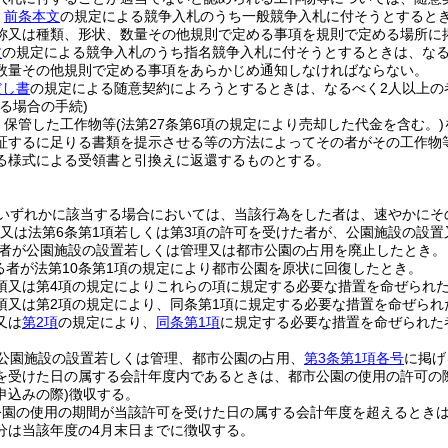
、
前条本文
の規定による競争入札のうち一般競争入札に付そうとすると
称又は種類、形状、数量その他規則で定める事項を規則で定める場所に
文
の規定による競争入札のうち指名競争入札に付そうとするときは、なる
数量その他規則で定める事項をあらかじめ通知しなければならない。
だし書
の規定による随意契約によろうとするときは、なるべく2人以上の
る場合の手続)
、保管した工作物等
(法第27条第6項の規定により売却した代金を含む。)
証するに足りる書類を提示させる等の方法によってその者がその工作物
る様式による受領書と引換えに返還するものとする。
いずれかに該当する場合においては、当該行為をした者は、速やかにそ
項又は法第6条第1項若しくは第3項の許可を受けた者が、公園施設の設
者が公園施設の設置若しくは管理又は都市公園の占用を廃止したとき。
る者が法第10条第1項の規定により都市公園を原状に回復したとき。
2項又は第4項の規定によりこれらの項に規定する必要な措置を命ぜられ
1項又は第2項の規定により、同条第1項に規定する必要な措置を命ぜら
又は
第2項
の規定により、
同条第1項
に規定する必要な措置を命ぜられた
公園施設の設置若しくは管理、都市公園の占用、
第3条第1項各号
に掲げ
を受けた日の属する会計年度内であるときは、都市公園の使用の許可の
申込みの際)
徴収する。
公園の使用の期間が当該許可を受けた日の属する会計年度を超えるとき
分は当該年度の4月末日までに徴収する。