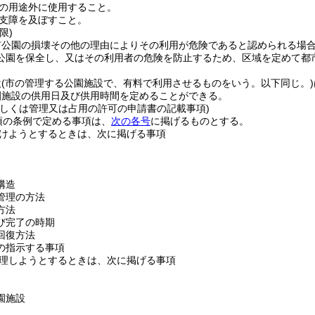
の用途外に使用すること。
支障を及ぼすこと。
限)
市公園の損壊その他の理由によりその利用が危険であると認められる場
公園を保全し、又はその利用者の危険を防止するため、区域を定めて都
設
(市の管理する公園施設で、有料で利用させるものをいう。以下同じ。)
園施設の供用日及び供用時間を定めることができる。
若しくは管理又は占用の許可の申請書の記載事項)
項の条例で定める事項は、
次の各号
に掲げるものとする。
けようとするときは、次に掲げる事項
構造
管理の方法
方法
び完了の時期
回復方法
の指示する事項
理しようとするときは、次に掲げる事項
園施設