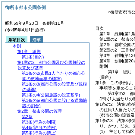
御所市都市公園条例
○御所市都市
昭和59年9月20日 条例第11号
目次
(令和5年4月1日施行)
第1章
総則
(第1条
第1章の2
都市公
条項目次
沿革
第2章
都市公園
本則
第2章の2
工作物
第1章
総則
第3章
雑則
(第1
第1条
(目的)
第4章
罰則
(第2
第1章の2
都市公園及び公園施設の
附則
設置及び基準
第1章
総則
第1条の2
(市民1人当たりの都市公
(目的)
園の敷地面積の標準)
第1条
この条例は
第1条の3
(都市公園の設置及び規模
事項等を定めるこ
の基準)
第1章の2
都
第1条の4
(公園施設の設置基準)
(市民1人当たりの
第1条の5
(都市公園に設ける運動施
第1条の2
法第3条
設の割合)
の住民1人当たり
第2章
都市公園の管理
(都市公園の設置及
第2条
第1条の3
法第3条
第3条
(行為の制限)
り、かつ、防火、
第4条
(許可の特例)
(1)
主として街区
第5条
(行為の禁止)