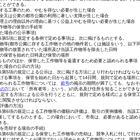
ことができる。
する工事のため、やむを得ない必要が生じた場合
全又は公衆の都市公園の利用に著しい支障が生じた場合
理上の理由以外の理由に基づく公益上やむを得ない必要が生じた場合
作物等の保管の手続等
た場合の公示事項)
7条第5項に規定する条例で定める事項は、次に掲げるものとする。
物等
(都市公園に存する工作物その他の物件若しくは施設をいう。以下同
物等の放置されていた場所及び当該工作物等を除去した日時
の保管を始めた日時及び保管の場所
るもののほか、保管した工作物等を返還するため必要と認められる事項
た場合の公示の方法)
7条第5項の規定による公示は、次に掲げる方法により行わなければなら
げる事項を、保管を始めた日から起算して14日間、規則で定める場所
められる工作物等については、
前号
の掲示の期間が満了しても、なおそ
条の7
において「所有者等」という。)
の氏名及び住所を知ることができな
規定する方法による公示を行うとともに、規則で定める様式による保管
に閲覧させなければならない。
評価の方法)
7条第6項の規定による工作物等の価額の評価は、取引の実例価格、当該
案してするものとする。
この場合において、市長は、必要があると認め
きる。
を売却する場合の手続)
7条第6項の規定による保管した工作物等の売却は、競争入札に付して行
入札に付することが適当でないと認められる工作物等については、随意