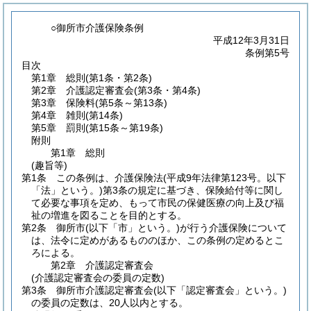
○御所市介護保険条例
平成12年3月31日
条例第5号
目次
第1章
総則
(第1条・第2条)
第2章
介護認定審査会
(第3条・第4条)
第3章
保険料
(第5条～第13条)
第4章
雑則
(第14条)
第5章
罰則
(第15条～第19条)
附則
第1章
総則
(趣旨等)
第1条
この条例は、介護保険法
(平成9年法律第123号。以下
「法」という。)
第3条の規定に基づき、保険給付等に関し
て必要な事項を定め、もって市民の保健医療の向上及び福
祉の増進を図ることを目的とする。
第2条
御所市
(以下「市」という。)
が行う介護保険について
は、法令に定めがあるもののほか、この条例の定めるとこ
ろによる。
第2章
介護認定審査会
(介護認定審査会の委員の定数)
第3条
御所市介護認定審査会
(以下「認定審査会」という。)
の委員の定数は、20人以内とする。