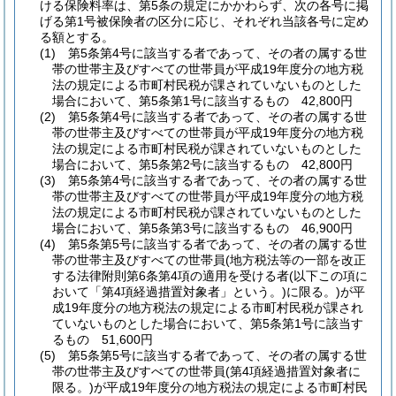
ける保険料率は、第5条の規定にかかわらず、次の各号に掲
げる第1号被保険者の区分に応じ、それぞれ当該各号に定め
る額とする。
(1)
第5条第4号に該当する者であって、その者の属する世
帯の世帯主及びすべての世帯員が平成19年度分の地方税
法の規定による市町村民税が課されていないものとした
場合において、第5条第1号に該当するもの 42,800円
(2)
第5条第4号に該当する者であって、その者の属する世
帯の世帯主及びすべての世帯員が平成19年度分の地方税
法の規定による市町村民税が課されていないものとした
場合において、第5条第2号に該当するもの 42,800円
(3)
第5条第4号に該当する者であって、その者の属する世
帯の世帯主及びすべての世帯員が平成19年度分の地方税
法の規定による市町村民税が課されていないものとした
場合において、第5条第3号に該当するもの 46,900円
(4)
第5条第5号に該当する者であって、その者の属する世
帯の世帯主及びすべての世帯員
(地方税法等の一部を改正
する法律附則第6条第4項の適用を受ける者
(以下この項に
おいて「第4項経過措置対象者」という。)
に限る。)
が平
成19年度分の地方税法の規定による市町村民税が課され
ていないものとした場合において、第5条第1号に該当す
るもの 51,600円
(5)
第5条第5号に該当する者であって、その者の属する世
帯の世帯主及びすべての世帯員
(第4項経過措置対象者に
限る。)
が平成19年度分の地方税法の規定による市町村民