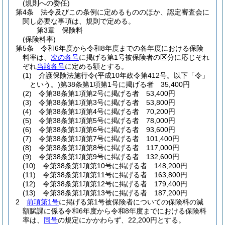
(規則への委任)
第4条
法令及びこの条例に定めるもののほか、認定審査会に
関し必要な事項は、規則で定める。
第3章
保険料
(保険料率)
第5条
令和6年度から令和8年度までの各年度における保険
料率は、
次の各号
に掲げる第1号被保険者の区分に応じそれ
ぞれ
当該各号
に定める額とする。
(1)
介護保険法施行令
(平成10年政令第412号。以下「令」
という。)
第38条第1項第1号に掲げる者 35,400円
(2)
令第38条第1項第2号に掲げる者 53,400円
(3)
令第38条第1項第3号に掲げる者 53,800円
(4)
令第38条第1項第4号に掲げる者 70,200円
(5)
令第38条第1項第5号に掲げる者 78,000円
(6)
令第38条第1項第6号に掲げる者 93,600円
(7)
令第38条第1項第7号に掲げる者 101,400円
(8)
令第38条第1項第8号に掲げる者 117,000円
(9)
令第38条第1項第9号に掲げる者 132,600円
(10)
令第38条第1項第10号に掲げる者 148,200円
(11)
令第38条第1項第11号に掲げる者 163,800円
(12)
令第38条第1項第12号に掲げる者 179,400円
(13)
令第38条第1項第13号に掲げる者 187,200円
2
前項第1号
に掲げる第1号被保険者についての保険料の減
額賦課に係る令和6年度から令和8年度までにおける保険料
率は、
同号
の規定にかかわらず、22,200円とする。