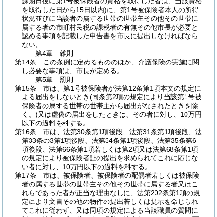
課期日後に第1号被保険者の資格を取得した者は、当該資格
を取得した日から15日以内)
に、第1号被保険者本人の所得
状況並びに当該者の属する世帯の世帯主その他その世帯に
属する者の市町村民税の課税者の有無その他市長が必要と
認める事項を記載した申告書を市長に提出しなければなら
ない。
第4章
雑則
第14条
この条例に定めるもののほか、介護保険の実施に関
し必要な事項は、市長が定める。
第5章
罰則
第15条
市は、第1号被保険者が法第12条第1項本文の規定に
よる届出をしないとき
(同条第2項の規定により当該第1号被
保険者の属する世帯の世帯主から届出がなされたときを除
く。)
又は虚偽の届出をしたときは、その者に対し、10万円
以下の過料を科する。
第16条
市は、法第30条第1項後段、法第31条第1項後段、法
第33条の3第1項後段、法第34条第1項後段、法第35条第6
項後段、法第66条第1項若しくは第2項又は法第68条第1項
の規定により被保険者証の提出を求められてこれに応じな
い者に対し、10万円以下の過料を科する。
第17条
市は、被保険者、被保険者の配偶者若しくは被保険
者の属する世帯の世帯主その他その世帯に属する者又はこ
れらであった者が正当な理由なしに、法第202条第1項の規
定により文書その他の物件の提出若しくは提示を命じられ
てこれに従わず、又は同項の規定による当該職員の質問に