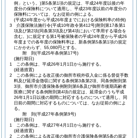
例」という。)
第5条第1項の規定は、平成24年度以後の年
度分の保険料について適用し、平成23年度以前の年度分の
保険料については、なお従前の例による。
(平成24年度から平成26年度までにおける保険料率の特例)
3
介護保険法施行令
(平成10年政令第412号)
附則第17条第1
項及び第2項
(同条第3項及び第4項において準用する場合を
含む。)
に規定する第1号被保険者の平成24年度から平成26
年度までの各年度の保険料率は、新条例第5条第1項の規定
にかかわらず、55,080円とする。
附
則
(平成25年
条例第17号)
(施行期日)
1
この条例は、平成26年1月1日から施行する。
(経過措置)
2
この条例による改正後の御所市税外収入金に係る督促手数
料及び延滞金徴収に関する条例第3条第2項、同条例附則第
3項、御所市介護保険条例附則第6条及び御所市後期高齢者
医療に関する条例附則第4項の規定は、延滞金のうち平成
26年1月1日以後の期間に対応するものについて適用し、同
日前の期間に対応するものについては、なお従前の例によ
る。
附
則
(平成27年
条例第9号)
(施行期日)
1
この条例は、平成27年4月1日から施行する。
(経過措置)
2
この条例による改正後の御所市介護保険条例第5条の規定