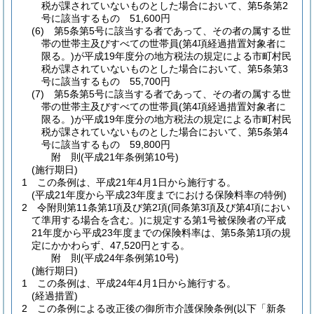
税が課されていないものとした場合において、第5条第2
号に該当するもの 51,600円
(6)
第5条第5号に該当する者であって、その者の属する世
帯の世帯主及びすべての世帯員
(第4項経過措置対象者に
限る。)
が平成19年度分の地方税法の規定による市町村民
税が課されていないものとした場合において、第5条第3
号に該当するもの 55,700円
(7)
第5条第5号に該当する者であって、その者の属する世
帯の世帯主及びすべての世帯員
(第4項経過措置対象者に
限る。)
が平成19年度分の地方税法の規定による市町村民
税が課されていないものとした場合において、第5条第4
号に該当するもの 59,800円
附
則
(平成21年
条例第10号)
(施行期日)
1
この条例は、平成21年4月1日から施行する。
(平成21年度から平成23年度までにおける保険料率の特例)
2
令附則第11条第1項及び第2項
(同条第3項及び第4項におい
て準用する場合を含む。)
に規定する第1号被保険者の平成
21年度から平成23年度までの保険料率は、第5条第1項の規
定にかかわらず、47,520円とする。
附
則
(平成24年
条例第10号)
(施行期日)
1
この条例は、平成24年4月1日から施行する。
(経過措置)
2
この条例による改正後の御所市介護保険条例
(以下「新条