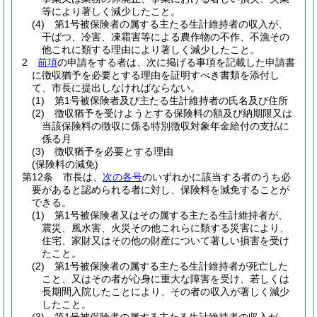
等により著しく減少したこと。
(4)
第1号被保険者の属する主たる生計維持者の収入が、
干ばつ、冷害、凍霜害等による農作物の不作、不漁その
他これに類する理由により著しく減少したこと。
2
前項
の申請をする者は、次に掲げる事項を記載した申請書
に徴収猶予を必要とする理由を証明すべき書類を添付し
て、市長に提出しなければならない。
(1)
第1号被保険者及び主たる生計維持者の氏名及び住所
(2)
徴収猶予を受けようとする保険料の額及び納期限又は
当該保険料の徴収に係る特別徴収対象年金給付の支払に
係る月
(3)
徴収猶予を必要とする理由
(保険料の減免)
第12条
市長は、
次の各号
のいずれかに該当する者のうち必
要があると認められる者に対し、保険料を減免することが
できる。
(1)
第1号被保険者又はその属する主たる生計維持者が、
震災、風水害、火災その他これらに類する災害により、
住宅、家財又はその他の財産について著しい損害を受け
たこと。
(2)
第1号被保険者の属する主たる生計維持者が死亡した
こと、又はその者が心身に重大な障害を受け、若しくは
長期間入院したことにより、その者の収入が著しく減少
したこと。