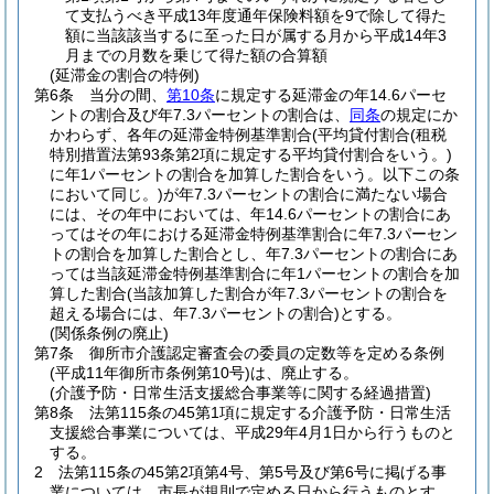
て支払うべき平成13年度通年保険料額を9で除して得た
額に当該該当するに至った日が属する月から平成14年3
月までの月数を乗じて得た額の合算額
(延滞金の割合の特例)
第6条
当分の間、
第10条
に規定する延滞金の年14.6パーセ
ントの割合及び年7.3パーセントの割合は、
同条
の規定にか
かわらず、各年の延滞金特例基準割合
(平均貸付割合
(租税
特別措置法第93条第2項に規定する平均貸付割合をいう。)
に年1パーセントの割合を加算した割合をいう。以下この条
において同じ。)
が年7.3パーセントの割合に満たない場合
には、その年中においては、年14.6パーセントの割合にあ
ってはその年における延滞金特例基準割合に年7.3パーセン
トの割合を加算した割合とし、年7.3パーセントの割合にあ
っては当該延滞金特例基準割合に年1パーセントの割合を加
算した割合
(当該加算した割合が年7.3パーセントの割合を
超える場合には、年7.3パーセントの割合)
とする。
(関係条例の廃止)
第7条
御所市介護認定審査会の委員の定数等を定める条例
(平成11年御所市条例第10号)
は、廃止する。
(介護予防・日常生活支援総合事業等に関する経過措置)
第8条
法第115条の45第1項に規定する介護予防・日常生活
支援総合事業については、平成29年4月1日から行うものと
する。
2
法第115条の45第2項第4号、第5号及び第6号に掲げる事
業については、市長が規則で定める日から行うものとす