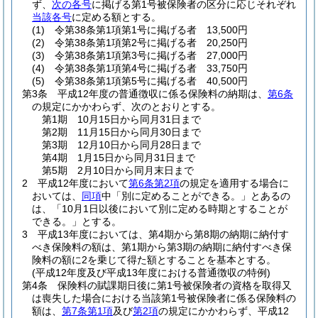
ず、
次の各号
に掲げる第1号被保険者の区分に応じそれぞれ
当該各号
に定める額とする。
(1)
令第38条第1項第1号に掲げる者 13,500円
(2)
令第38条第1項第2号に掲げる者 20,250円
(3)
令第38条第1項第3号に掲げる者 27,000円
(4)
令第38条第1項第4号に掲げる者 33,750円
(5)
令第38条第1項第5号に掲げる者 40,500円
第3条
平成12年度の普通徴収に係る保険料の納期は、
第6条
の規定にかかわらず、次のとおりとする。
第1期 10月15日から同月31日まで
第2期 11月15日から同月30日まで
第3期 12月10日から同月28日まで
第4期 1月15日から同月31日まで
第5期 2月10日から同月末日まで
2
平成12年度において
第6条第2項
の規定を適用する場合に
おいては、
同項
中「別に定めることができる。」とあるの
は、「10月1日以後において別に定める時期とすることが
できる。」とする。
3
平成13年度においては、第4期から第8期の納期に納付す
べき保険料の額は、第1期から第3期の納期に納付すべき保
険料の額に2を乗じて得た額とすることを基本とする。
(平成12年度及び平成13年度における普通徴収の特例)
第4条
保険料の賦課期日後に第1号被保険者の資格を取得又
は喪失した場合における当該第1号被保険者に係る保険料の
額は、
第7条第1項
及び
第2項
の規定にかかわらず、平成12