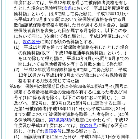
年度においては、平成12年度を通じて被保険者資格を有し
たとした場合の保険料額
(
次条
において「平成12年度通年保
険料額」という。)
を6で除して得た額に、平成12年10月か
ら平成13年3月までの間において被保険者資格を有する月
数
(当該被保険者資格を取得した日が属する月を含み、当該
被保険者資格を喪失した日が属する月を除く。以下この条
において同じ。)
を乗じて得た額とし、平成13年度において
は、
次の各号
に掲げる額の合算額とする。
(1)
平成13年度を通じて被保険者資格を有したとした場合
の保険料額
(以下「平成13年度通年保険料額」という。)
を18で除して得た額に、平成13年4月から同年9月までの
間において被保険者資格を有する月数を乗じて得た額
(2)
平成13年度通年保険料額を9で除して得た額に、平成
13年10月から平成14年3月までの間において被保険者資
格を有する月数を乗じて得た額
第5条
保険料の賦課期日後に令第38条第1項第1号イ
(同号に
規定する老齢福祉年金の受給権を有するに至った者及び同
号イ
(1)
に係る者を除く。以下この条において同じ。)
、ロ
及びハ、第2号ロ、第3号ロ又は第4号ロに該当するに至っ
た第1号被保険者
(平成13年11月1日から平成14年3月31日
までの間において被保険者資格を取得した者を除く。)
に係
る保険料の額は、
第7条第3項
の規定にかかわらず、平成12
年度及び平成13年度においては、
次の各号
に掲げる区分に
応じ、それぞれ
当該各号
に定める額とする。
(1)
当該該当するに至った日が、平成12年4月1日から同年