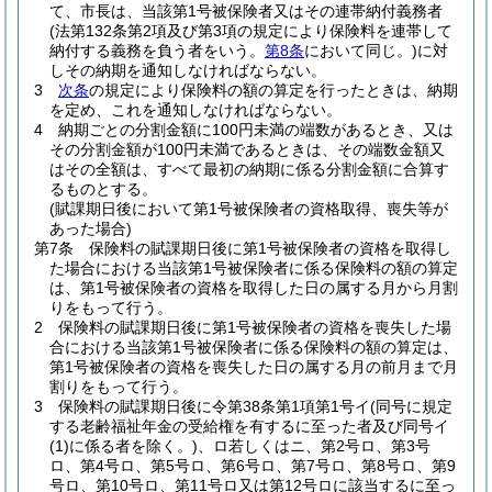
て、市長は、当該第1号被保険者又はその連帯納付義務者
(法第132条第2項及び第3項の規定により保険料を連帯して
納付する義務を負う者をいう。
第8条
において同じ。)
に対
しその納期を通知しなければならない。
3
次条
の規定により保険料の額の算定を行ったときは、納期
を定め、これを通知しなければならない。
4
納期ごとの分割金額に100円未満の端数があるとき、又は
その分割金額が100円未満であるときは、その端数金額又
はその全額は、すべて最初の納期に係る分割金額に合算す
るものとする。
(賦課期日後において第1号被保険者の資格取得、喪失等が
あった場合)
第7条
保険料の賦課期日後に第1号被保険者の資格を取得し
た場合における当該第1号被保険者に係る保険料の額の算定
は、第1号被保険者の資格を取得した日の属する月から月割
りをもって行う。
2
保険料の賦課期日後に第1号被保険者の資格を喪失した場
合における当該第1号被保険者に係る保険料の額の算定は、
第1号被保険者の資格を喪失した日の属する月の前月まで月
割りをもって行う。
3
保険料の賦課期日後に令第38条第1項第1号イ
(同号に規定
する老齢福祉年金の受給権を有するに至った者及び同号イ
(1)
に係る者を除く。)
、ロ若しくはニ、第2号ロ、第3号
ロ、第4号ロ、第5号ロ、第6号ロ、第7号ロ、第8号ロ、第9
号ロ、第10号ロ、第11号ロ又は第12号ロに該当するに至っ