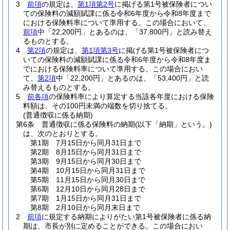
3
前項
の規定は、
第1項第2号
に掲げる第1号被保険者につい
ての保険料の減額賦課に係る令和6年度から令和8年度まで
における保険料率について準用する。
この場合において、
前項
中「22,200円」とあるのは、「37,800円」と読み替え
るものとする。
4
第2項
の規定は、
第1項第3号
に掲げる第1号被保険者につ
いての保険料の減額賦課に係る令和6年度から令和8年度ま
でにおける保険料率について準用する。
この場合におい
て、
第2項
中「22,200円」とあるのは、「53,400円」と読
み替えるものとする。
5
前各項
の保険料率により算定する当該各年度における保険
料額は、その100円未満の端数を切り捨てる。
(普通徴収に係る納期)
第6条
普通徴収に係る保険料の納期
(以下「納期」という。)
は、次のとおりとする。
第1期 7月15日から同月31日まで
第2期 8月15日から同月31日まで
第3期 9月15日から同月30日まで
第4期 10月15日から同月31日まで
第5期 11月15日から同月30日まで
第6期 12月10日から同月28日まで
第7期 1月15日から同月31日まで
第8期 2月10日から同月末日まで
2
前項
に規定する納期によりがたい第1号被保険者に係る納
期は、市長が別に定めることができる。
この場合におい