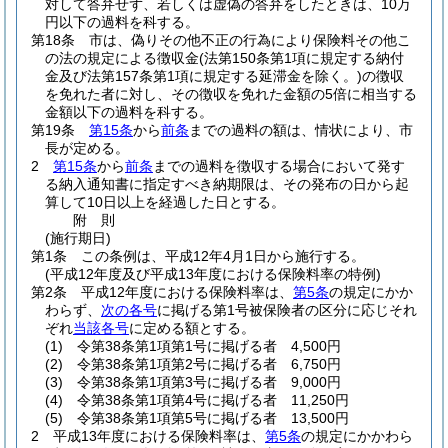
対して答弁せず、若しくは虚偽の答弁をしたときは、10万
円以下の過料を科する。
第18条
市は、偽りその他不正の行為により保険料その他こ
の法の規定による徴収金
(法第150条第1項に規定する納付
金及び法第157条第1項に規定する延滞金を除く。)
の徴収
を免れた者に対し、その徴収を免れた金額の5倍に相当する
金額以下の過料を科する。
第19条
第15条
から
前条
までの過料の額は、情状により、市
長が定める。
2
第15条
から
前条
までの過料を徴収する場合において発す
る納入通知書に指定すべき納期限は、その発布の日から起
算して10日以上を経過した日とする。
附
則
(施行期日)
第1条
この条例は、平成12年4月1日から施行する。
(平成12年度及び平成13年度における保険料率の特例)
第2条
平成12年度における保険料率は、
第5条
の規定にかか
わらず、
次の各号
に掲げる第1号被保険者の区分に応じそれ
ぞれ
当該各号
に定める額とする。
(1)
令第38条第1項第1号に掲げる者 4,500円
(2)
令第38条第1項第2号に掲げる者 6,750円
(3)
令第38条第1項第3号に掲げる者 9,000円
(4)
令第38条第1項第4号に掲げる者 11,250円
(5)
令第38条第1項第5号に掲げる者 13,500円
2
平成13年度における保険料率は、
第5条
の規定にかかわら