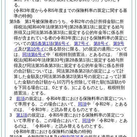
る。
(令和3年度から令和5年度までの保険料率の算定に関する基
準の特例)
第9条
第1号被保険者のうち、令和2年の合計所得金額に所
得税法
(昭和40年法律第33号)
第28条第1項に規定する給与
所得又は同法第35条第3項に規定する公的年金等に係る所
得が含まれている者の令和3年度における保険料率の算定に
ついての
第5条第1項
(
第6号イ
、
第7号イ
、
第8号イ
、
第9号
イ
及び
第10号イ
に係る部分に限る。)
の規定の適用について
は、
同項第6号イ
中「租税特別措置法」とあるのは、「所得
税法
(昭和40年法律第33号)
第28条第1項に規定する給与所
得及び同法第35条第3項に規定する公的年金等に係る所得
の合計額については、同法第28条第2項の規定によって計
算した金額及び同法第35条第2項第1号の規定によって計算
した金額の合計額から10万円を控除して得た額
(当該額が0
を下回る場合には、0とする。)
によるものとし、租税特別
措置法」とする。
2
前項
の規定は、令和4年度における保険料率の算定につい
て準用する。
この場合において、
同項
中「令和2年」とある
のは、「令和3年」と読み替えるものとする。
3
第1項
の規定は、令和5年度における保険料率の算定につ
いて準用する。
この場合において、
同項
中「令和2年」とあ
るのは、「令和4年」と読み替えるものとする。
(令和8年度における保険料の減免の特例)