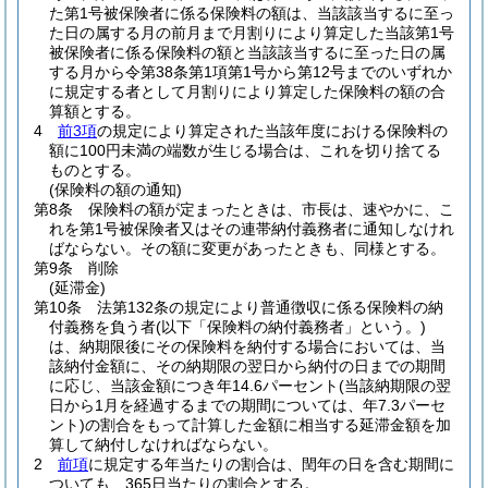
た第1号被保険者に係る保険料の額は、当該該当するに至っ
た日の属する月の前月まで月割りにより算定した当該第1号
被保険者に係る保険料の額と当該該当するに至った日の属
する月から令第38条第1項第1号から第12号までのいずれか
に規定する者として月割りにより算定した保険料の額の合
算額とする。
4
前3項
の規定により算定された当該年度における保険料の
額に100円未満の端数が生じる場合は、これを切り捨てる
ものとする。
(保険料の額の通知)
第8条
保険料の額が定まったときは、市長は、速やかに、こ
れを第1号被保険者又はその連帯納付義務者に通知しなけれ
ばならない。
その額に変更があったときも、同様とする。
第9条
削除
(延滞金)
第10条
法第132条の規定により普通徴収に係る保険料の納
付義務を負う者
(以下「保険料の納付義務者」という。)
は、納期限後にその保険料を納付する場合においては、当
該納付金額に、その納期限の翌日から納付の日までの期間
に応じ、当該金額につき年14.6パーセント
(当該納期限の翌
日から1月を経過するまでの期間については、年7.3パーセ
ント)
の割合をもって計算した金額に相当する延滞金額を加
算して納付しなければならない。
2
前項
に規定する年当たりの割合は、閏年の日を含む期間に
ついても、365日当たりの割合とする。