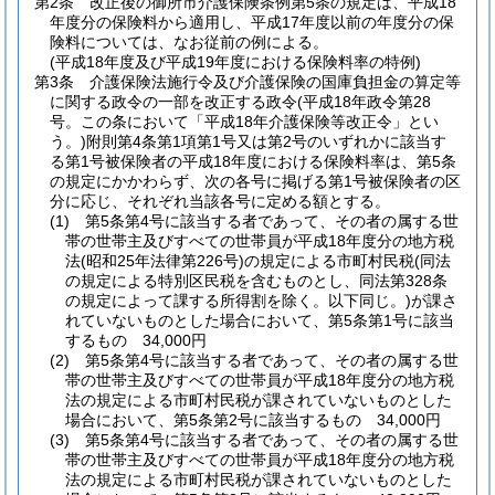
第2条
改正後の御所市介護保険条例第5条の規定は、平成18
年度分の保険料から適用し、平成17年度以前の年度分の保
険料については、なお従前の例による。
(平成18年度及び平成19年度における保険料率の特例)
第3条
介護保険法施行令及び介護保険の国庫負担金の算定等
に関する政令の一部を改正する政令
(平成18年政令第28
号。この条において「平成18年介護保険等改正令」とい
う。)
附則第4条第1項第1号又は第2号のいずれかに該当す
る第1号被保険者の平成18年度における保険料率は、第5条
の規定にかかわらず、次の各号に掲げる第1号被保険者の区
分に応じ、それぞれ当該各号に定める額とする。
(1)
第5条第4号に該当する者であって、その者の属する世
帯の世帯主及びすべての世帯員が平成18年度分の地方税
法
(昭和25年法律第226号)
の規定による市町村民税
(同法
の規定による特別区民税を含むものとし、同法第328条
の規定によって課する所得割を除く。以下同じ。)
が課さ
れていないものとした場合において、第5条第1号に該当
するもの 34,000円
(2)
第5条第4号に該当する者であって、その者の属する世
帯の世帯主及びすべての世帯員が平成18年度分の地方税
法の規定による市町村民税が課されていないものとした
場合において、第5条第2号に該当するもの 34,000円
(3)
第5条第4号に該当する者であって、その者の属する世
帯の世帯主及びすべての世帯員が平成18年度分の地方税
法の規定による市町村民税が課されていないものとした