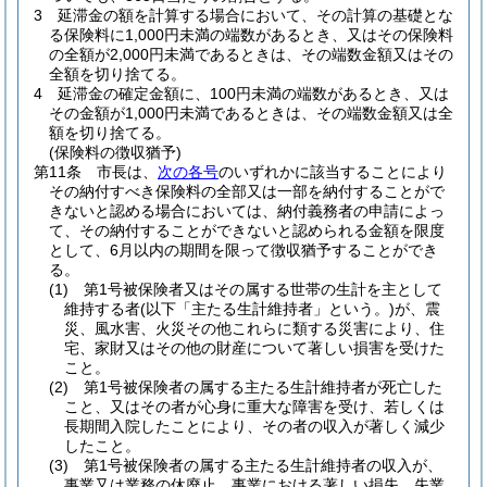
3
延滞金の額を計算する場合において、その計算の基礎とな
る保険料に1,000円未満の端数があるとき、又はその保険料
の全額が2,000円未満であるときは、その端数金額又はその
全額を切り捨てる。
4
延滞金の確定金額に、100円未満の端数があるとき、又は
その金額が1,000円未満であるときは、その端数金額又は全
額を切り捨てる。
(保険料の徴収猶予)
第11条
市長は、
次の各号
のいずれかに該当することにより
その納付すべき保険料の全部又は一部を納付することがで
きないと認める場合においては、納付義務者の申請によっ
て、その納付することができないと認められる金額を限度
として、6月以内の期間を限って徴収猶予することができ
る。
(1)
第1号被保険者又はその属する世帯の生計を主として
維持する者
(以下「主たる生計維持者」という。)
が、震
災、風水害、火災その他これらに類する災害により、住
宅、家財又はその他の財産について著しい損害を受けた
こと。
(2)
第1号被保険者の属する主たる生計維持者が死亡した
こと、又はその者が心身に重大な障害を受け、若しくは
長期間入院したことにより、その者の収入が著しく減少
したこと。
(3)
第1号被保険者の属する主たる生計維持者の収入が、
事業又は業務の休廃止、事業における著しい損失、失業