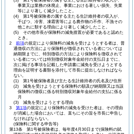
(3)
第1号被保険者の属する主たる生計維持者の収入が、
事業又は業務の休廃止、事業における著しい損失、失業
等により著しく減少したこと。
(4)
第1号被保険者の属する主たる生計維持者の収入が、
干ばつ、冷害、凍霜害等による農作物の不作、不漁その
他これに類する理由により著しく減少したこと。
(5)
その他市長が保険料の減免措置が必要であると認めた
とき。
2
前項
の規定により保険料の減免を受けようとする者は、普
通徴収の方法により保険料が徴収されている者については
納期限までに、特別徴収の方法により保険料を徴収されて
いる者については特別徴収対象年金給付の支払日までに、
次に掲げる事項を記載した申請書に減免を受けようとする
理由を証明する書類を添付して市長に提出しなければなら
ない。
(1)
第1号被保険者及び主たる生計維持者の氏名及び住所
(2)
減免を受けようとする保険料の額及び納期限又は当該
保険料の徴収に係る特別徴収対象年金給付の支払に係る
月
(3)
減免を受けようとする理由
3
第1項
の規定により保険料の減免を受けた者は、その理由
が消滅した場合においては、直ちにその旨を市長に申告し
なければならない。
(保険料に関する申告等)
第13条
第1号被保険者は、毎年度4月30日まで
(保険料の賦