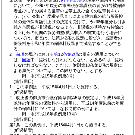
第10条
令附則第24条及び
附則第25条
の規定を適用する場合
において、令和7年度分の市民税が非課税の者
(第1号被保険
者並びにその属する世帯の世帯主及び全ての世帯員をい
う。)
が、令和7年度税制見直しによる地方税の給与所得控
除の最低保障額引上げの決定を受けて、令和8年度分も引き
続き市民税が非課税となるよう、非課税の基準から控除の
引上げ分の範囲の就労調整
(就労収入の増加)
を行う場合に
ついては、市長は、法第142条の規定に基づき、当該者の
保険料を令和7年度の保険料段階まで減免することができ
る。
2
前項
の場合における
第12条第2項
の規定の適用について
は、
同項
中「提出しなければならない」とあるのは「提出
しなければならない。ただし、附則第10条第1項の規定に
よる減免については、この限りでない」とする。
附
則
(平成15年
条例第8号)
(施行期日)
1
この条例は、平成15年4月1日より施行する。
(経過措置)
2
改正後の御所市介護保険条例第5条の規定は、平成15年度
以降の年度分の保険料から適用し、平成14年度以前の年度
分の保険料については、なお従前の例による。
附
則
(平成18年
条例第13号)
(施行期日)
第1条
この条例は、平成18年4月1日から施行する。
(経過措置)