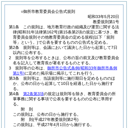
○御所市教育委員会公告式規則
昭和33年5月20日
教委規則第1号
第1条
この規則は、地方教育行政の組織及び運営に関する法
律
(昭和31年法律第162号)
第15条第2項の規定に基づき、教
育委員会規則その他教育委員会の定める規程
(以下「規則
等」という。)
で公表を要するものの公告式を定める。
第2条
規則等は、会議において議決した日から起算して7日
以内に公布する。
2
規則等を公布するときは、公布の旨の前文及び教育委員会
名を記入して教育長が署名するものとする。
3
規則等の公布は、
御所市公告式条例
(昭和33年御所市条例
第1号)
に定めた掲示場に掲示してこれを行う。
第3条
規則等は、当該規則等に施行期日を定めるもののほ
か、公布の日から起算して10日を経過した日から施行す
る。
第4条
第2条第3項
の規定は規則等を除き、教育委員会の所
掌事務に関する事項で公表を要するものの公布に準用す
る。
附
則
この規則は、公布の日から施行する。
附
則
(平成27年
教委規則第2号)
この規則は、平成27年4月1日から施行する。