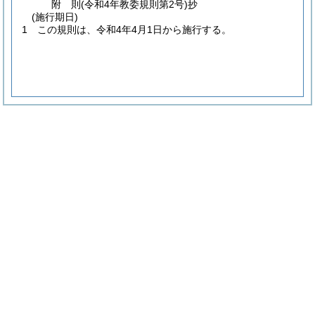
附
則
(令和4年
教委規則第2号)
抄
(施行期日)
1
この規則は、令和4年4月1日から施行する。