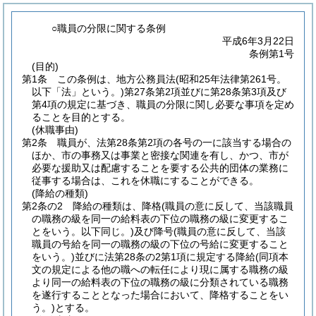
○職員の分限に関する条例
平成6年3月22日
条例第1号
(目的)
第1条
この条例は、地方公務員法
(昭和25年法律第261号。
以下「法」という。)
第27条第2項並びに第28条第3項及び
第4項の規定に基づき、職員の分限に関し必要な事項を定め
ることを目的とする。
(休職事由)
第2条
職員が、法第28条第2項の各号の一に該当する場合の
ほか、市の事務又は事業と密接な関連を有し、かつ、市が
必要な援助又は配慮することを要する公共的団体の業務に
従事する場合は、これを休職にすることができる。
(降給の種類)
第2条の2
降給の種類は、降格
(職員の意に反して、当該職員
の職務の級を同一の給料表の下位の職務の級に変更するこ
とをいう。以下同じ。)
及び降号
(職員の意に反して、当該
職員の号給を同一の職務の級の下位の号給に変更すること
をいう。)
並びに法第28条の2第1項に規定する降給
(同項本
文の規定による他の職への転任により現に属する職務の級
より同一の給料表の下位の職務の級に分類されている職務
を遂行することとなった場合において、降格することをい
う。)
とする。