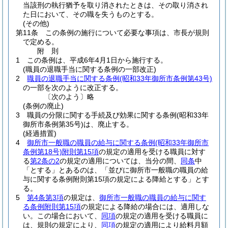
当該刑の執行猶予を取り消されたときは、その取り消され
た日において、その職を失うものとする。
(その他)
第11条
この条例の施行について必要な事項は、市長が規則
で定める。
附
則
1
この条例は、平成6年4月1日から施行する。
(職員の退職手当に関する条例の一部改正)
2
職員の退職手当に関する条例
(昭和33年御所市条例第43号)
の一部を次のように改正する。
〔次のよう〕略
(条例の廃止)
3
職員の分限に関する手続及び効果に関する条例
(昭和33年
御所市条例第35号)
は、廃止する。
(経過措置)
4
御所市一般職の職員の給与に関する条例
(昭和33年御所市
条例第18号)
附則第15項
の規定の適用を受ける職員に対す
る
第2条の2
の規定の適用については、当分の間、
同条
中
「とする」とあるのは、「並びに御所市一般職の職員の給
与に関する条例附則第15項の規定による降給とする」とす
る。
5
第4条第3項
の規定は、
御所市一般職の職員の給与に関す
る条例附則第15項
の規定による降給の場合には、適用しな
い。
この場合において、
同項
の規定の適用を受ける職員に
は、規則の規定により、
同項
の規定の適用により給料月額