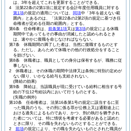
は、3年を超えてこれを更新することができる。
4
法第22条の2第1項に規定する会計年度任用職員に対する
第1項
の規定の適用については、
同項
中「3年を超えない範
囲内」とあるのは、「法第22条の2第2項の規定に基づき任
命権者が定める任期の範囲内」とする。
第6条
任命権者は、
前条第1項
又は
第3項
の規定による休職
期間中であってもその事由が消滅したと認められるとき
は、速やかに復職を命じなければならない。
第7条
休職期間の満了した者は、当然に復職するものとす
る。
ただし、あらためて休職その他の行政処分をすること
を妨げない。
第8条
休職者は、職員としての身分は保有するが、職務に従
事しない。
2
休職者は、その休職の期間中法律又は条例に特別の定めが
ない限り、いかなる給与も支給されない。
(降給の効果)
第9条
降給は、当該職員が現に受けている給料に相当する号
給の下位12号給以内において行うものとする。
(失職の例外)
第10条
任命権者は、法第16条第1号の規定に該当するに至
った職員のうち、その刑に係る罪が公務上又は通勤途上に
おける過失によるものであり、かつ、刑の執行を猶予され
た者については、特に情状を考慮する必要があると認めた
ときに限り、その職を失わないものとすることができる。
2
前項
の規定により、その職を失わないものとされた職員が