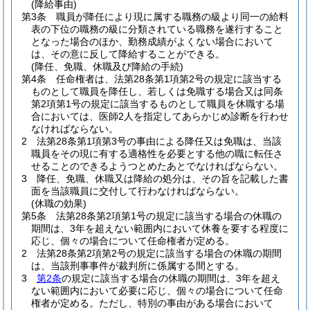
(降給事由)
第3条
職員が降任により現に属する職務の級より同一の給料
表の下位の職務の級に分類されている職務を遂行すること
となった場合のほか、勤務成績がよくない場合において
は、その意に反して降給することができる。
(降任、免職、休職及び降給の手続)
第4条
任命権者は、法第28条第1項第2号の規定に該当する
ものとして職員を降任し、若しくは免職する場合又は同条
第2項第1号の規定に該当するものとして職員を休職する場
合においては、医師2人を指定してあらかじめ診断を行わせ
なければならない。
2
法第28条第1項第3号の事由による降任又は免職は、当該
職員をその現に有する適格性を必要とする他の職に転任さ
せることのできるようつとめたあとでなければならない。
3
降任、免職、休職又は降給の処分は、その旨を記載した書
面を当該職員に交付して行わなければならない。
(休職の効果)
第5条
法第28条第2項第1号の規定に該当する場合の休職の
期間は、3年を超えない範囲内において休養を要する程度に
応じ、個々の場合について任命権者が定める。
2
法第28条第2項第2号の規定に該当する場合の休職の期間
は、当該刑事事件が裁判所に係属する間とする。
3
第2条
の規定に該当する場合の休職の期間は、3年を超え
ない範囲内において必要に応じ、個々の場合について任命
権者が定める。
ただし、特別の事由がある場合において