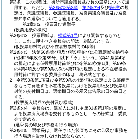
第2条
この規程は、御所市議会議員及び長の選挙について適
用する。
ただし、
第2条の3第2項
、
第2条の4
及び
第6章
の規
定は、衆議院議員、参議院議員、奈良県議会議員及び奈良
県知事の選挙についても適用する。
第1章の2
投票及び選挙長
(投票用紙の様式)
第2条の2
投票用紙は、
様式第1号
により調製するものと
し、これに押すべき委員会の印は、刷込式とする。
(仮投票用封筒及び不在者投票封筒の印等)
第2条の3
法第50条第4項及び第5項並びに公職選挙法施行令
(昭和25年政令第89号。以下「令」という。)
第41条第4項
の規定による仮投票用封筒並びに令第53条第1項、第59条
の4第4項及び第59条の5の4第7項の規定による不在者投票
用封筒に押すべき委員会の印は、刷込式とする。
2
令第53条第1項及び令第59条の4第4項の規定による郵便等
をもって発送する不在者投票における投票用紙及び投票用
封筒の交付期日は、選挙期日の公示又は告示の日の前日と
する。
(投票所入場券の交付及び様式)
第2条の4
委員会は、選挙人に対し令第31条第1項の規定に
よる投票所入場券を交付するものとし、その様式は、委員
会で定める。
(選挙長の印及び事務を行う場所)
第2条の5
選挙長は、選任された後直ちにその印及び事務を
行う場所を告示しなければならない。