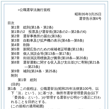
○公職選挙法施行規程
昭和35年3月25日
選管告示第6号
目次
第1章
総則
(第1条・第2条)
第1章の2
投票及び選挙長
(第2条の2―第2条の6)
第2章
選挙事務所の届出
(第3条)
第3章
自動車及び拡声機の表示
(第4条―第8条)
第4章
削除
第5章
新聞広告のための候補者証明書
(第12条)
第6章
個人演説会等
(第13条―第17条)
第7章
街頭演説用標旗及び腕章
(第18条―第20条)
第8章
選挙運動に関する収入及び支出並びに寄附
(第21条
―第23条)
第9章
補則
(第24条・第25条)
附則
第1章
総則
(目的)
第1条
この規程は、公職選挙法
(昭和25年法律第100号。以
下「法」という。)
に基づき、御所市選挙管理委員会
(以下
「委員会」という。)
が管理する選挙が公明かつ適正に行わ
れることを目的とする。
(この規程の適用範囲)