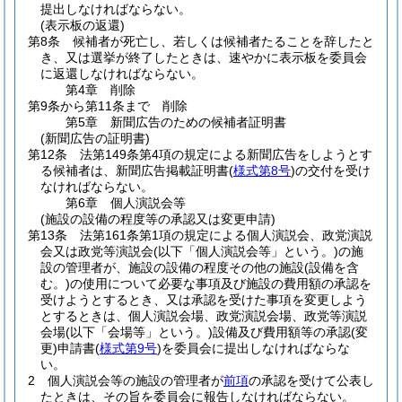
提出しなければならない。
(表示板の返還)
第8条
候補者が死亡し、若しくは候補者たることを辞したと
き、又は選挙が終了したときは、速やかに表示板を委員会
に返還しなければならない。
第4章
削除
第9条から第11条まで
削除
第5章
新聞広告のための候補者証明書
(新聞広告の証明書)
第12条
法第149条第4項の規定による新聞広告をしようとす
る候補者は、新聞広告掲載証明書
(
様式第8号
)
の交付を受け
なければならない。
第6章
個人演説会等
(施設の設備の程度等の承認又は変更申請)
第13条
法第161条第1項の規定による個人演説会、政党演説
会又は政党等演説会
(以下「個人演説会等」という。)
の施
設の管理者が、施設の設備の程度その他の施設
(設備を含
む。)
の使用について必要な事項及び施設の費用額の承認を
受けようとするとき、又は承認を受けた事項を変更しよう
とするときは、個人演説会場、政党演説会場、政党等演説
会場
(以下「会場等」という。)
設備及び費用額等の承認
(変
更)
申請書
(
様式第9号
)
を委員会に提出しなければならな
い。
2
個人演説会等の施設の管理者が
前項
の承認を受けて公表し
たときは、その旨を委員会に報告しなければならない。