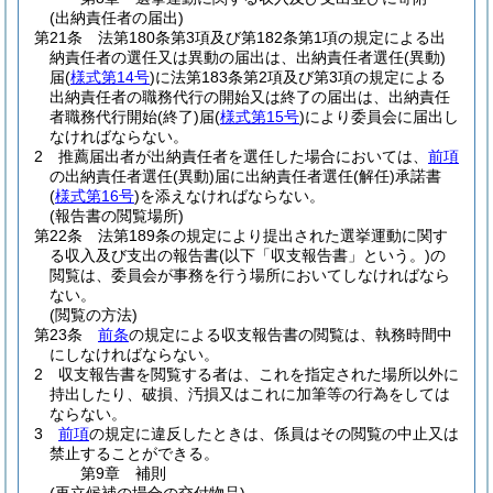
(出納責任者の届出)
第21条
法第180条第3項及び第182条第1項の規定による出
納責任者の選任又は異動の届出は、出納責任者選任
(異動)
届
(
様式第14号
)
に法第183条第2項及び第3項の規定による
出納責任者の職務代行の開始又は終了の届出は、出納責任
者職務代行開始
(終了)
届
(
様式第15号
)
により委員会に届出し
なければならない。
2
推薦届出者が出納責任者を選任した場合においては、
前項
の出納責任者選任
(異動)
届に出納責任者選任
(解任)
承諾書
(
様式第16号
)
を添えなければならない。
(報告書の閲覧場所)
第22条
法第189条の規定により提出された選挙運動に関す
る収入及び支出の報告書
(以下「収支報告書」という。)
の
閲覧は、委員会が事務を行う場所においてしなければなら
ない。
(閲覧の方法)
第23条
前条
の規定による収支報告書の閲覧は、執務時間中
にしなければならない。
2
収支報告書を閲覧する者は、これを指定された場所以外に
持出したり、破損、汚損又はこれに加筆等の行為をしては
ならない。
3
前項
の規定に違反したときは、係員はその閲覧の中止又は
禁止することができる。
第9章
補則