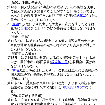
(施設の使用の予定表)
第14条
個人演説会等の施設の管理者は、その施設を使用し
て個人演説会等を開催することができる日時については、
あらかじめ授業
(業務)
その他諸行事予定表
(
様式第10号
)
を委
員会に提出しなければならない。
2
前項
の規定により提出した予定表に変更を生じたときは、
直ちに
前項
の例によりその旨を委員会に通知しなければな
らない。
(開催の申出)
第14条の2
法第163条の規定による個人演説会等の申出は、
奈良県選挙管理委員会の定める様式により委員会に対して
しなければならない。
(開催申出の撤回)
第15条
法第163条の規定による個人演説会等を中止する場
合は、開催申出の撤回届書
(
様式第11号
)
を委員会に届け出
なければならない。
2
前項
の届出を受理したときは、委員会は直ちに当該施設の
個人演説会等の施設の管理者に通知しなければならない。
(開催の通知)
第15条の2
委員会が令第115条の規定により個人演説会等の
施設の管理者に対してする通知は、
様式第11号の2
によ
る。
(候補者等がする設備)
第16条
令第119条第3項の規定により候補者、候補者届出政
党又は衆議院名簿届出政党等
(以下「候補者等」という。)