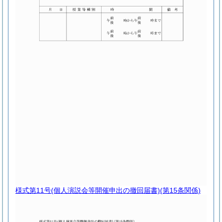
様式第11号
(個人演説会等開催申出の撤回届書)(第15条関係)