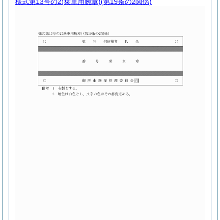
様式第13号の2
(乗車用腕章)(第19条の2関係)