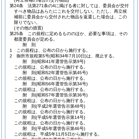
(再立候補の場合の交付物品)
第24条
法第271条の4に掲げる者に対しては、委員会が交付
すべき物品はあらたにこれを交付しない。
ただし、再立候
補前に委員会から交付された物品を返還した場合は、この
限りでない。
(その他の措置)
第25条
この規程に定めるもののほか、必要な事項は、その
都度委員会が定める。
附
則
1
この規程は、公布の日から施行する。
2
御所市規程第5号
(昭和34年7月10日)
は、廃止する。
附
則
(昭和41年
選管告示第9号)
この規程は、公布の日から施行する。
附
則
(昭和52年
選管告示第45号)
この規程は、公布の日から施行する。
附
則
(昭和56年
選管告示第34号)
この規程は、公布の日から施行する。
附
則
(昭和57年
選管告示第36号)
この規程は、公布の日から施行する。
附
則
(平成2年
選管告示第48号)
この規程は、公布の日から施行する。
附
則
(平成5年
選管告示第14号)
この規程は、公布の日から施行する。
附
則
(平成5年
選管告示第46号)
この規程は、平成5年11月5日から施行する。