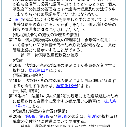
が自ら会場等に必要な設備を加えようとするときは、個人
演説会等の施設の管理者にその設備の程度及び方法等を申
し出てあらかじめ承認を受けなければならない。
2
前項
の規定により会場等を使用した場合においては、候補
者等は使用後直ちにあとかたずけをなし、個人演説会等の
施設の管理者に引渡さなければならない。
(個人演説会等の施設の管理者の措置)
第17条
個人演説会等の施設の管理者は、会場等の使用につ
いて危険防止又は損傷予備のため必要な設備をなし、又は
管理上必要な指示をすることができる。
第7章
街頭演説用標旗及び腕章
(標旗)
第18条
法第164条の5第2項の規定により委員会が交付する
標旗は、
様式第12号
による。
(選挙運動用腕章)
第19条
法第164条の7第2項の規定により選挙運動に従事す
る者が着用する腕章は、
様式第13号
による。
(乗用者用腕章)
第19条の2
法第141条の2第2項の規定による選挙運動のため
に使用される自動車に乗車する者が用いる腕章は、
様式第
13号の2
による。
(標旗及び腕章の交付及び返還)
第20条
第5条
、
第7条
及び
第8条
の規定は、
前3条
の標旗及び
腕章の交付並びに返還について準用する。
第8章
選挙運動に関する収入及び支出並びに寄附