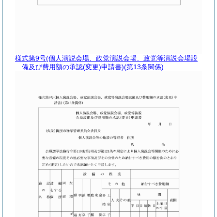
様式第9号
(個人演説会場、政党演説会場、政党等演説会場設
備及び費用額の承認(変更)申請書)(第13条関係)