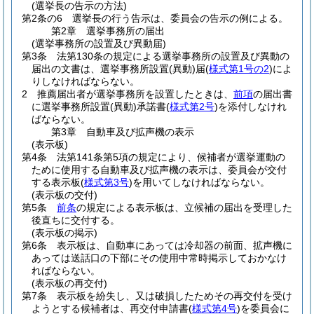
(選挙長の告示の方法)
第2条の6
選挙長の行う告示は、委員会の告示の例による。
第2章
選挙事務所の届出
(選挙事務所の設置及び異動届)
第3条
法第130条の規定による選挙事務所の設置及び異動の
届出の文書は、選挙事務所設置
(異動)
届
(
様式第1号の2
)
によ
りしなければならない。
2
推薦届出者が選挙事務所を設置したときは、
前項
の届出書
に選挙事務所設置
(異動)
承諾書
(
様式第2号
)
を添付しなけれ
ばならない。
第3章
自動車及び拡声機の表示
(表示板)
第4条
法第141条第5項の規定により、候補者が選挙運動の
ために使用する自動車及び拡声機の表示は、委員会が交付
する表示板
(
様式第3号
)
を用いてしなければならない。
(表示板の交付)
第5条
前条
の規定による表示板は、立候補の届出を受理した
後直ちに交付する。
(表示板の掲示)
第6条
表示板は、自動車にあっては冷却器の前面、拡声機に
あっては送話口の下部にその使用中常時掲示しておかなけ
ればならない。
(表示板の再交付)
第7条
表示板を紛失し、又は破損したためその再交付を受け
ようとする候補者は、再交付申請書
(
様式第4号
)
を委員会に